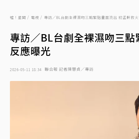
噓！星聞
電視
專訪／BL台劇全裸濕吻三點緊貼畫面流出 初孟軒救
專訪／BL台劇全裸濕吻三點
反應曝光
聯合報 記者陳慧貞／專訪
2026-05-11 18:34