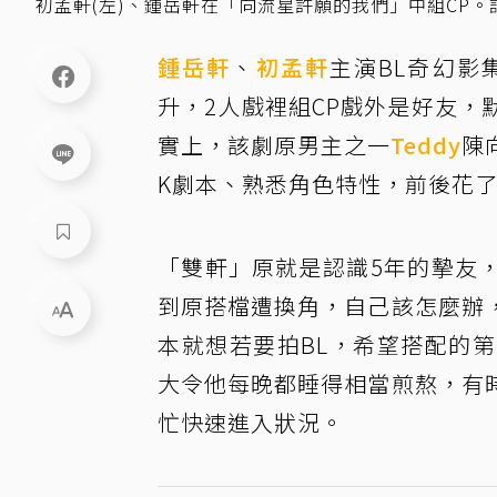
初孟軒(左)、鍾岳軒在「向流星許願的我們」中組CP
鍾岳軒
、
初孟軒
主演BL奇幻影
升，2人戲裡組CP戲外是好友
實上，該劇原男主之一
Teddy
陳
K劇本、熟悉角色特性，前後花了
「雙軒」原就是認識5年的摯友
到原搭檔遭換角，自己該怎麼辦
本就想若要拍BL，希望搭配的
大令他每晚都睡得相當煎熬，有
忙快速進入狀況。