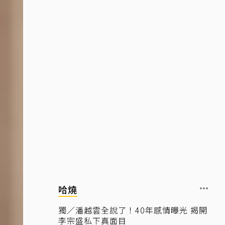
哈燒
獨／潘越雲全說了！40年感情曝光 揭開
李宗盛私下真面目