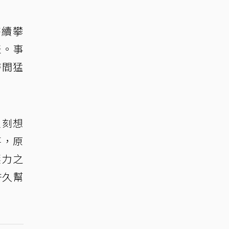
持續攀
表。事
時間猛
立刻想
喜，原
壓力之
許久幫