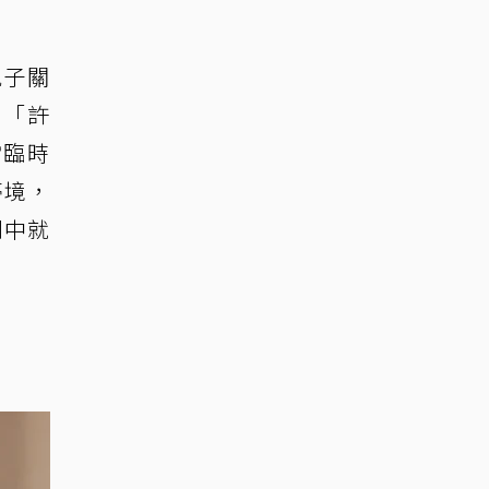
親子關
到「許
當臨時
夢境，
劇中就