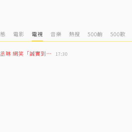
動態
電影
電視
音樂
熱搜
500齣
500歌
「寬魚」財報超直白！竟點名王心凌、楊丞琳 網笑「誠實到不行」
17:30