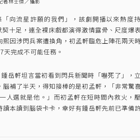
。記者林士傑／攝影
集「向流星許願的我們」，該劇開播以來熱度
，默契十足，連全裸床戲都演得激情露骨、尺度爆
向熙因涉閃兵案遭換角，初孟軒臨危上陣花兩天
7天完成不可能任務。
，鍾岳軒坦言當初看到閃兵新聞時「嚇死了」，
，腦補了半天，得知接棒的是初孟軒，「非常驚
第一人選就是他。」而初孟軒在短時間內救火，
時讀本讀到腦袋卡卡，幸好有鍾岳軒先前已準備