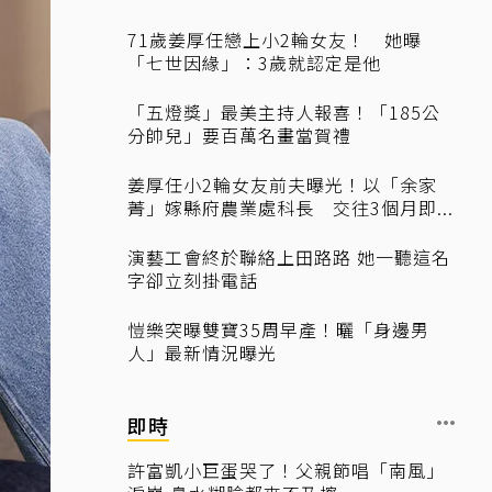
71歲姜厚任戀上小2輪女友！ 她曝
「七世因緣」：3歲就認定是他
「五燈獎」最美主持人報喜！「185公
分帥兒」要百萬名畫當賀禮
姜厚任小2輪女友前夫曝光！以「余家
菁」嫁縣府農業處科長 交往3個月即...
演藝工會終於聯絡上田路路 她一聽這名
字卻立刻掛電話
愷樂突曝雙寶35周早產！曬「身邊男
人」最新情況曝光
即時
許富凱小巨蛋哭了！父親節唱「南風」