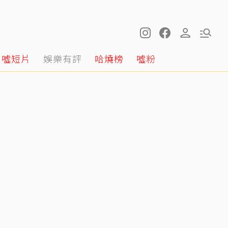
噓短片
娛樂有評
哈燒榜
噓粉