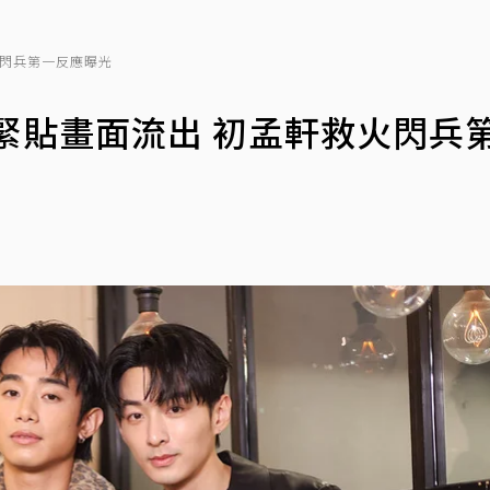
火閃兵第一反應曝光
緊貼畫面流出 初孟軒救火閃兵