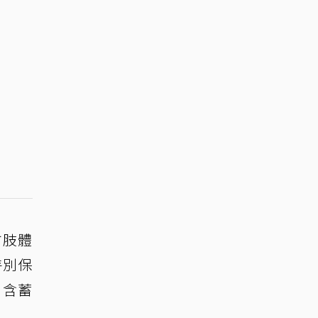
方肢體
特別保
」含蓄