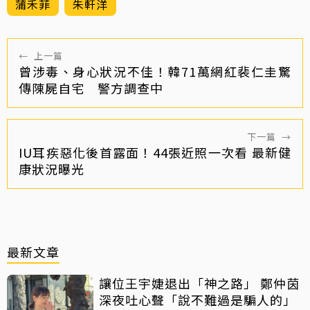
蒲禾菲
朱軒洋
←
上一篇
曾涉毒、身心狀況不佳！韓71萬網紅裴仁圭驚
傳陳屍自宅 警方調查中
下一篇
→
IU耳疾惡化後首露面！44張近照一次看 最新健
康狀況曝光
最新文章
讓位王宇婕退出「神之路」 鄭仲茵
深夜吐心聲「說不難過是騙人的」