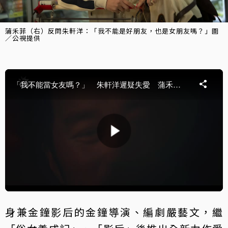
蒲禾菲（右）反問朱軒洋：「我不能是好朋友，也是女朋友嗎？」圖
／公視提供
身兼金鐘影后的金鐘導演、編劇嚴藝文，繼