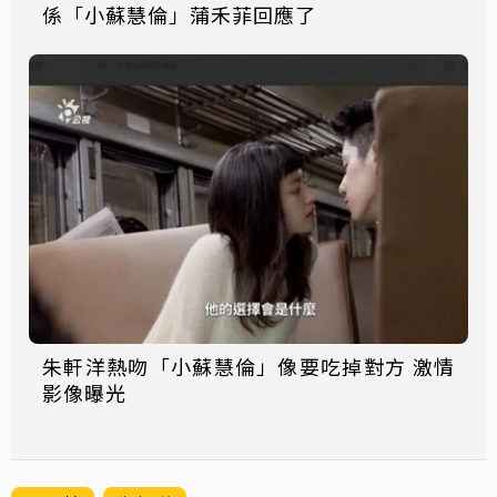
係「小蘇慧倫」蒲禾菲回應了
朱軒洋熱吻「小蘇慧倫」像要吃掉對方 激情
影像曝光