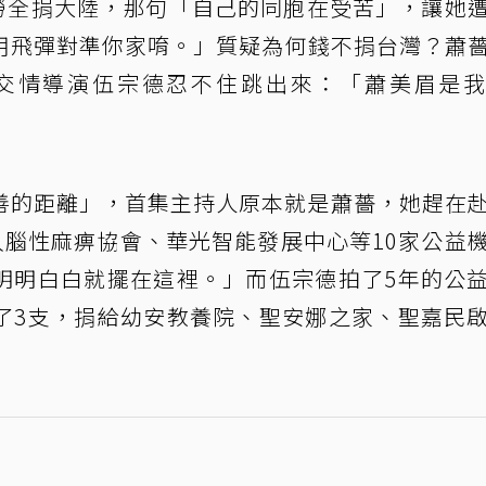
勞全捐大陸，那句「自己的同胞在受苦」，讓她
用飛彈對準你家唷。」質疑為何錢不捐台灣？蕭
年交情導演伍宗德忍不住跳出來：「蕭美眉是
善的距離」，首集主持人原本就是蕭薔，她趕在
入腦性麻痹協會、華光智能發展中心等10家公益
明明白白就擺在這裡。」而伍宗德拍了5年的公
了3支，捐給幼安教養院、聖安娜之家、聖嘉民