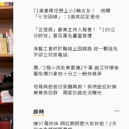
71歲姜厚任戀上小2輪女友！ 她曝
「七世因緣」：3歲就認定是他
「五燈獎」最美主持人報喜！「185公
分帥兒」要百萬名畫當賀禮
演藝工會終於聯絡上田路路 她一聽這名
字卻立刻掛電話
獨／2個小孩赴美要燒2千萬 曲艾玲嘆後
輩削價只拿她十分之一酬勞競爭
母親病逝昔日家醜再掀！侯炳瑩認封鎖
哥哥侯冠群 兩度抗癌近況曝光
即時
擁97萬粉絲 網紅廚師肥大叔猝逝！2天