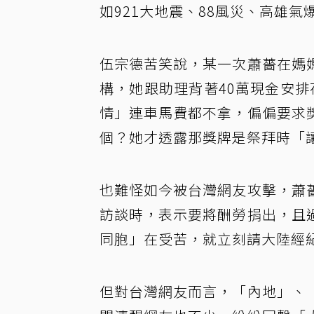
如921大地震、88風災、高雄
伍宗德苦笑說，某一次蕭薔在媽
構，她跟助理背著40萬現金安
情」連車馬費都不拿，偏偏要求
個？她才透露那獎牌是祭拜時「
也難怪如今被台灣網友攻擊，蕭
訪談時，表示要將酬勞捐出，且
同胞」在受苦，就立刻請大陸經
但對台灣網友而言，「內地」、