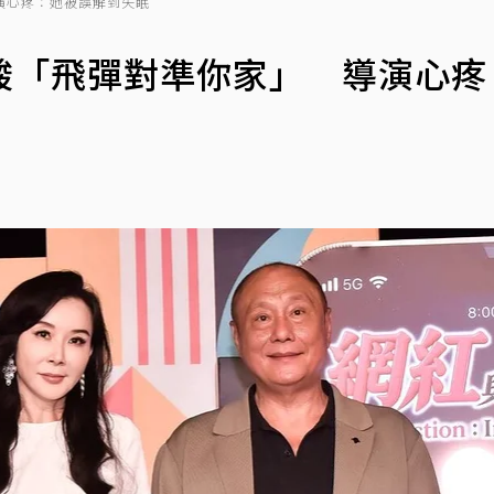
演心疼：她被誤解到失眠
酸「飛彈對準你家」 導演心疼