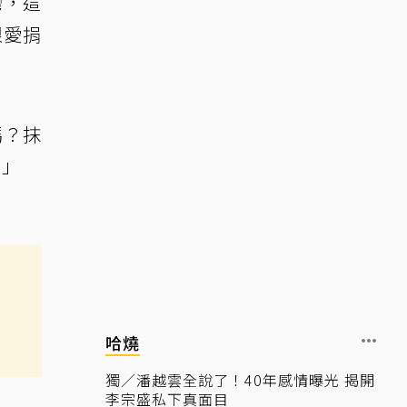
灣，這
很愛捐
嗎？抹
。」
哈燒
獨／潘越雲全說了！40年感情曝光 揭開
李宗盛私下真面目