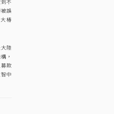
遭到不
薔被誤
我大椿
赴大陸
機構，
益募款
啟智中