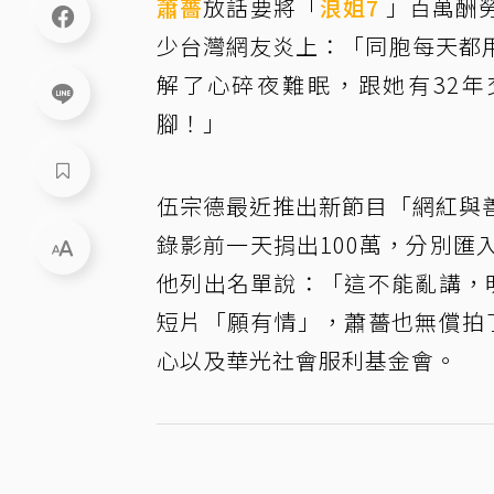
蕭薔
放話要將「
浪姐7
」百萬酬
少台灣網友炎上：「同胞每天都
解了心碎夜難眠，跟她有32
腳！」
伍宗德最近推出新節目「網紅與
錄影前一天捐出100萬，分別匯
他列出名單說：「這不能亂講，
短片「願有情」，蕭薔也無償拍
心以及華光社會服利基金會。