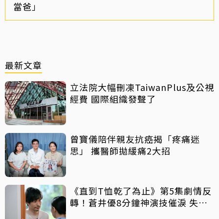
當爸」
最新文章
立法院大幅刪凍TaiwanPlus及公視
經費 國際組織發聲了
曾寶儀陪伴親友抗癌揭「疼痛迷
思」 攜醫師拋緩痛2大招
《直到T恤乾了為止》第5集劇情反
轉！蒼井優8分鐘神演技催淚 失蹤
丈夫突喊「我回來了」全網氣炸