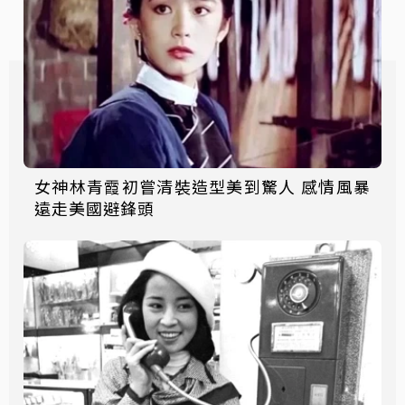
女神林青霞初嘗清裝造型美到驚人 感情風暴
遠走美國避鋒頭