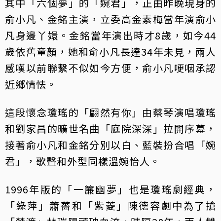
其中「六個夢」的「婉君」，正由昨晚現身的
俞小凡、金銘主演，立委高金素梅當年演俞小
凡身邊丫嬛。金銘當年演出時才8歲，如今44
歲依舊童顏，她和俞小凡長達34年未見，兩人
感嘆以前聯繫不似如今方便，俞小凡哽咽承認
近鄉情怯。
這段懷念瓊瑤的「翩然有你」由蔡琴演唱瓊瑤
和劉家昌的曠世名曲「庭院深深」拉開序幕，
接著俞小凡和金銘分別以白、藍裝扮合唱「婉
君」，歌聲和外型同樣溫婉怡人。
1996年版的「一簾幽夢」也是瓊瑤劇經典，
「綠萍」蕭薔和「紫菱」陳德容劇中為了搶