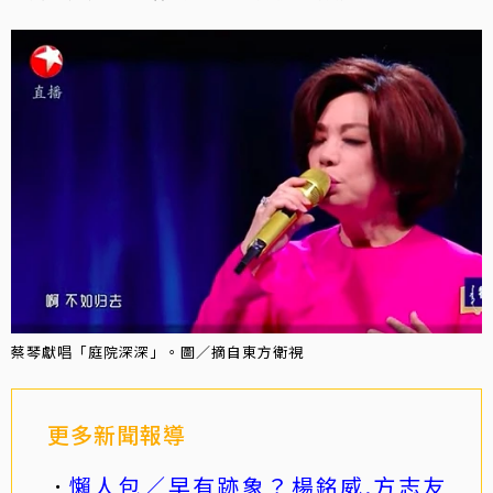
蔡琴獻唱「庭院深深」。圖／摘自東方衛視
更多新聞報導
懶人包／早有跡象？楊銘威.方志友