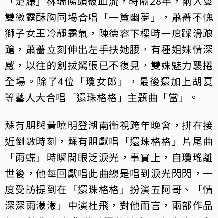
「楚濂」林瑞陽頭破血流，時隔28年，兩人雙
雙微露酥胸同場合唱「一簾幽夢」，蕭薔不愧
獅子女王冷靜霸氣，陳德容下樓時一度踩滑踉
蹌，蕭薔立刻伸出左手扶她腰，有種姐妹情深
感，以往的劍拔駑張已不復見，雙姝魅力襲捲
全場。除了4位「瓊女郎」，最後還加上胡夏
等藝人大合唱「還珠格格」主題曲「當」。
蘇有朋與黃曉明登湖南衛視跨年晚會，排在接
近倒數時刻，蘇有朋獻唱「還珠格格」片尾曲
「雨蝶」時瞬間眼泛淚光，事實上，自瓊瑤離
世後，他每回獻唱此曲總是唱到淚光閃閃，一
度受訪提到在「還珠格格」扮演五阿哥、「情
深深雨濛濛」中演杜飛，對他而言，兩部作品