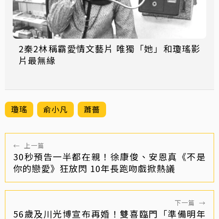
2秦2林稱霸愛情文藝片 唯獨「她」和瓊瑤影
片最無緣
瓊瑤
俞小凡
蕭薔
←
上一篇
30秒預告一半都在親！徐康俊、安恩真《不是
你的戀愛》狂放閃 10年長跑吻戲掀熱議
下一篇
→
56歲及川光博宣布再婚！雙喜臨門「準備明年