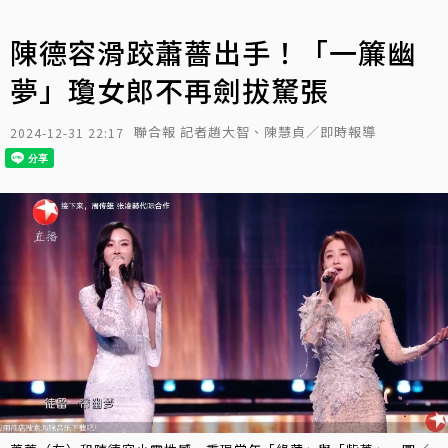
陳德容滑跤蕭薔出手！「一簾幽
夢」瓊女郎不再劍拔駑張
聯合報 記者趙大智、陳慧貞／即時報導
2024-12-31 22:17