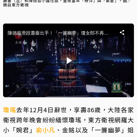
蕭薔（左）和陳德容小露性感，重現當年「綠萍」與「紫菱」。圖／
摘自東方衛視
瓊瑤
去年12月4日辭世，享壽86歲，大陸各家
衛視跨年晚會紛紛緬懷瓊瑤，東方衛視網羅大
小「婉君」
俞小凡
、金銘以及「一簾幽夢」姐