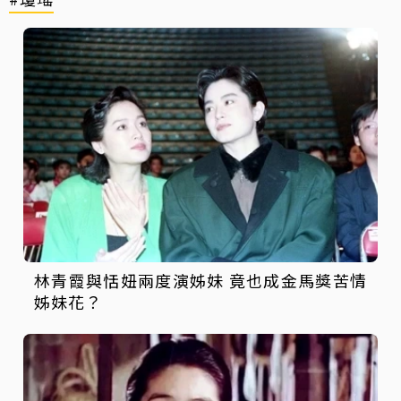
林青霞與恬妞兩度演姊妹 竟也成金馬獎苦情
姊妹花？