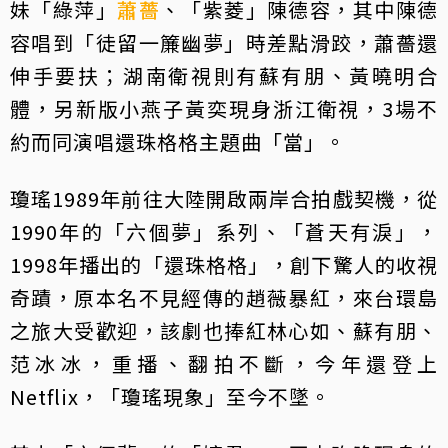
妹「綠萍」
蕭薔
、「紫菱」陳德容，其中陳德
容唱到「徒留一簾幽夢」時差點滑跤，蕭薔還
伸手要扶；湖南衛視則有蘇有朋、黃曉明合
體，另新版小燕子黃奕現身浙江衛視，3場不
約而同演唱還珠格格主題曲「當」。
瓊瑤1989年前往大陸開啟兩岸合拍戲契機，從
1990年的「六個夢」系列、「蒼天有淚」，
1998年播出的「還珠格格」，創下驚人的收視
奇蹟，原本名不見經傳的趙薇暴紅，來台環島
之旅大受歡迎，該劇也捧紅林心如、蘇有朋、
范冰冰，重播、翻拍不斷，今年還登上
Netflix，「瓊瑤現象」至今不墜。