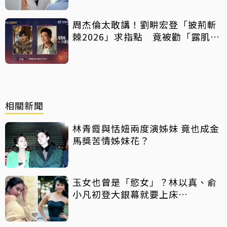
周杰倫太敢講！劉畊宏登「披荊斬
棘2026」求指點 竟被勸「露肌肉
就好」
相關新聞
林青霞與恬妞兩度演姊妹 竟也成金
馬獎苦情姊妹花？
玉女也曾是「慾女」？林以真、俞
小凡初登大銀幕就要上床…