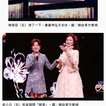
陳德容（右）滑了一下，蕭薔伸左手去扶。圖／摘自東方衛視
俞小凡（右）和金銘唱「婉君」。圖／摘自東方衛視