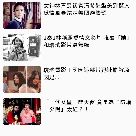
女神林青霞初嘗清裝造型美到驚人
感情風暴遠走美國避鋒頭
2秦2林稱霸愛情文藝片 唯獨「她」
和瓊瑤影片最無緣
瓊瑤電影王國因這部片迅速崩解原
因是...
「一代女皇」開天窗 竟是為了防堵
「夕陽」太紅？！