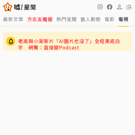
快訊／方志友、楊銘威離婚了！結束12年婚「無
最新文章
方志友離婚
熱門星聞
藝人動態
電影
電視
法再做情人永遠是家人」
老高與小茉新片「AI圖片也沒了」全程黑底白
字 網驚：直接變Podcast
12年婚姻走到盡頭早有跡象？楊銘威、方志友過
去婚姻裂痕一次看