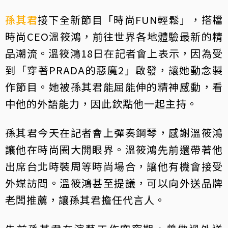
孫其君
接下全新節目「時尚FUN輕鬆」，搭檔
時尚CEO溫筱鴻，前往世界各地體驗最新的精
品潮流。溫筱鴻18日在記者會上表示，因為受
到「穿著PRADA的惡魔2」啟發，讓她動念製
作節目。她被孫其君能屈能伸的精神感動，看
中他的外語能力，因此欽點他一起主持。
孫其君今天在記者會上彈奏鋼琴，感謝溫筱鴻
讓他在時尚圈大開眼界。溫筱鴻先前還帶著他
出席台北時裝周等時尚場合，讓他有機會接受
外媒訪問。溫筱鴻甚至提議，可以向外送品牌
老闆推薦，讓孫其君擔任代言人。