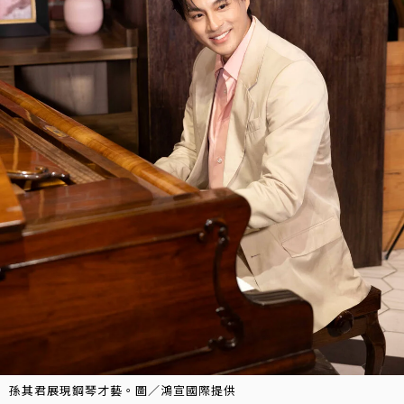
孫其君展現鋼琴才藝。圖／鴻宣國際提供