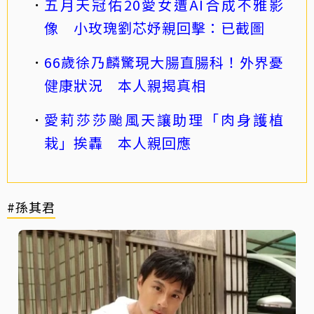
五月天冠佑20愛女遭AI合成不雅影
像 小玫瑰劉芯妤親回擊：已截圖
66歲徐乃麟驚現大腸直腸科！外界憂
健康狀況 本人親揭真相
愛莉莎莎颱風天讓助理「肉身護植
栽」挨轟 本人親回應
#孫其君