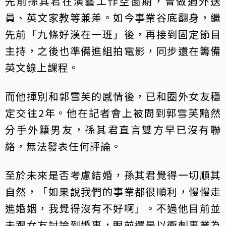
先前孫其君在演藝工作空窗期，曾做過外送
員、英文家教等兼差。如今事業谷底翻身，繼
先前「九條好漢在一班」後，再接到固定節目
主持，之後也準備進組拍電影，同步還在籌備
英文線上課程。
而他揮別和郭雪芙的感情後，已和圈外女友穩
定交往2年。他在記者會上被問到郭雪芙黯然
分手外籍男友，孫其君直言雙方早已沒有聯
絡，無法發表任何評論。
至於未來是否考慮結婚，孫其君覺得一切順其
自然，「如果說我們的事業都很順利，慢慢走
進婚姻，我覺得沒有不好啊」。不過他目前並
未跟女友討論到婚事，眼前還是以衝刺事業為