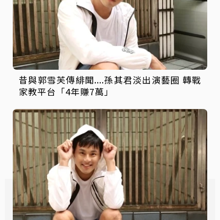
昔與郭雪芙傳緋聞....孫其君淡出演藝圈 轉戰
家教平台「4年賺7萬」