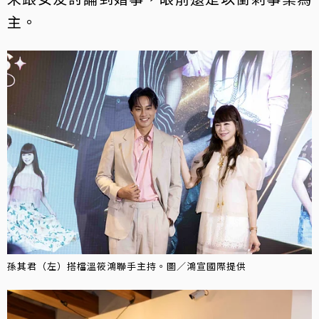
主。
孫其君（左）搭檔溫筱鴻聯手主持。圖／鴻宣國際提供