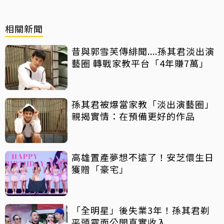
相關新聞
昔與郭雪芙傳緋聞....孫其君淡出演
藝圈 轉戰家教平台「4年賺7萬」
孫其君被爆當家教「淡出演藝圈」
親揭實情：在預備更好的作品
高雄置產夢想不遠了！安芝儇生日
獲贈「豪宅」
「全明星」後失業3年！孫其君剃
平頭露面公開真實收入