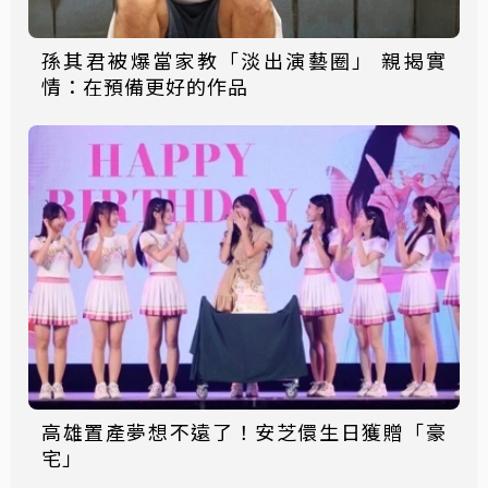
孫其君被爆當家教「淡出演藝圈」 親揭實
情：在預備更好的作品
高雄置產夢想不遠了！安芝儇生日獲贈「豪
宅」