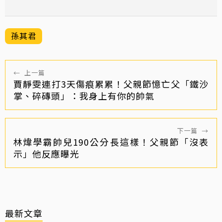
孫其君
←
上一篇
賈靜雯連打3天傷痕累累！父親節憶亡父「鐵沙
掌、碎磚頭」：我身上有你的帥氣
下一篇
→
林煒學霸帥兒190公分長這樣！父親節「沒表
示」他反應曝光
最新文章