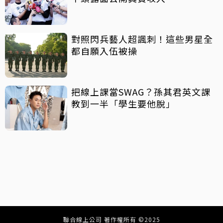
對照閃兵藝人超諷刺！這些男星全
都自願入伍被操
把線上課當SWAG？孫其君英文課
教到一半「學生要他脫」
聯合線上公司 著作權所有 ©2025