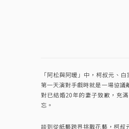
「阿松與阿暖」中，柯叔元、白
第一天演對手戲時就是一場協議
對已結婚20年的妻子致歉，充
忘。
談到從紙藝跨界挑戰花藝，柯叔