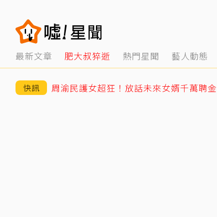
最新文章
肥大叔猝逝
熱門星聞
藝人動態
周渝民護女超狂！放話未來女婿千萬聘金
快訊