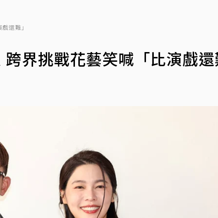
演戲還難」
愛 跨界挑戰花藝笑喊「比演戲還