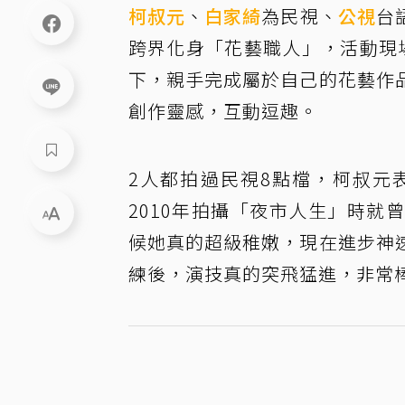
柯叔元
、
白家綺
為民視、
公視
台
跨界化身「花藝職人」，活動現
下，親手完成屬於自己的花藝作
創作靈感，互動逗趣。
2人都拍過民視8點檔，柯叔元
2010年拍攝「夜市人生」時
候她真的超級稚嫩，現在進步神
練後，演技真的突飛猛進，非常