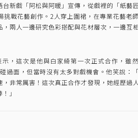
語台新戲「阿松與阿暖」宣傳，從戲裡的「紙藝
場挑戰花藝創作。2人穿上圍裙，在專業花藝老
品，兩人一邊研究色彩搭配與花材層次，一邊互
表示，這次是他與白家綺第一次正式合作，雖
就曾碰過面，但當時沒有太多對戲機會。他笑說：
速，非常厲害！這次真正合作才發現，她經歷過
棒！」