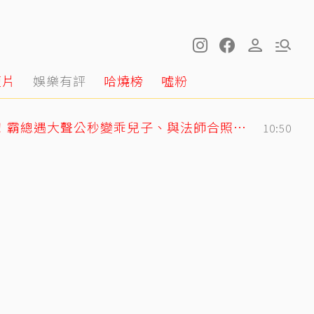
短片
娛樂有評
哈燒榜
噓粉
GD私下反差萌藏不住！霸總遇大聲公秒變乖兒子、與法師合照掀網暴動
10:50