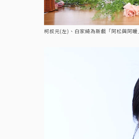
柯叔元(左)、白家綺為新戲「阿松與阿