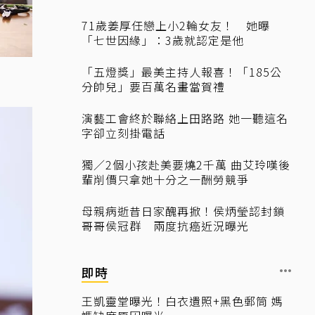
71歲姜厚任戀上小2輪女友！ 她曝
「七世因緣」：3歲就認定是他
「五燈獎」最美主持人報喜！「185公
分帥兒」要百萬名畫當賀禮
演藝工會終於聯絡上田路路 她一聽這名
字卻立刻掛電話
獨／2個小孩赴美要燒2千萬 曲艾玲嘆後
輩削價只拿她十分之一酬勞競爭
母親病逝昔日家醜再掀！侯炳瑩認封鎖
哥哥侯冠群 兩度抗癌近況曝光
即時
王凱靈堂曝光！白衣遺照+黑色郵筒 媽