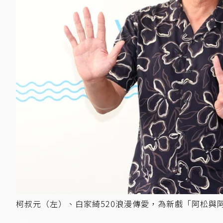
柯叔元（左）、白家綺520浪漫傳愛，為新戲「阿松與