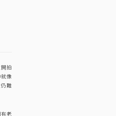
在開拍
神就像
在仍難
們有老