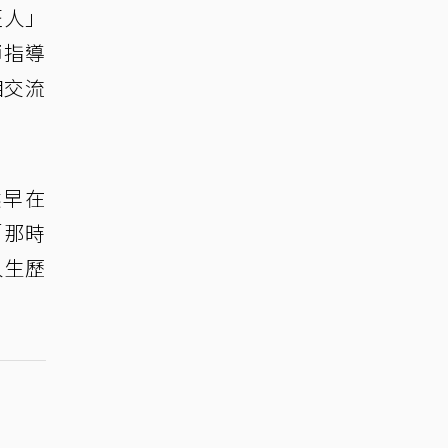
匠人」
師指導
相交流
然早在
「那時
人生歷