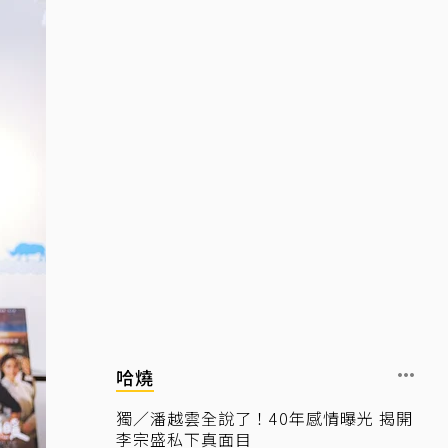
哈燒
獨／潘越雲全說了！40年感情曝光 揭開
李宗盛私下真面目