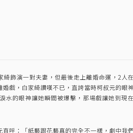
家綺飾演一對夫妻，但最後走上離婚命運，2人
離婚戲，白家綺讚嘆不已，直誇當時柯叔元的眼
滿淚水的眼神讓她瞬間被爆擊，那場戲讓她到現
元直呼：「紙藝跟花藝真的完全不一樣，劇中我