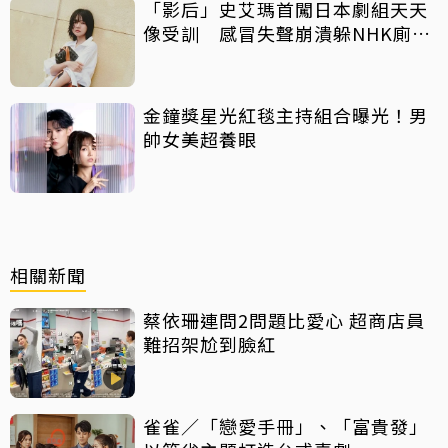
「影后」史艾瑪首闖日本劇組天天
像受訓 感冒失聲崩潰躲NHK廁所
痛哭
金鐘獎星光紅毯主持組合曝光！男
帥女美超養眼
相關新聞
蔡依珊連問2問題比愛心 超商店員
難招架尬到臉紅
雀雀／「戀愛手冊」、「富貴發」