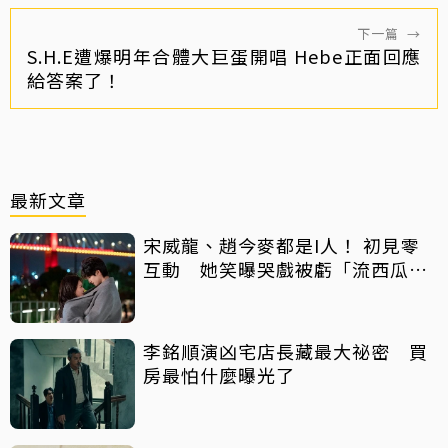
下一篇
→
S.H.E遭爆明年合體大巨蛋開唱 Hebe正面回應
給答案了！
最新文章
宋威龍、趙今麥都是I人！ 初見零
互動 她笑曝哭戲被虧「流西瓜
汁」
李銘順演凶宅店長藏最大祕密 買
房最怕什麼曝光了