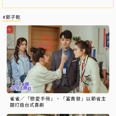
#郭子乾
雀雀／「戀愛手冊」、「富貴發」以節省主
題打造台式喜劇