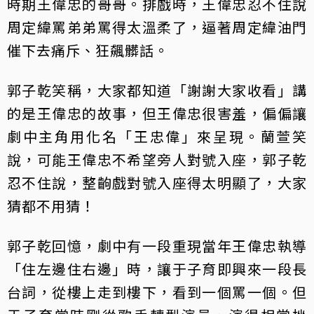
時期王偉忠的哥哥。排戲時，王偉忠忍不住說
周定緯罵弟弟罵得太溫柔了，逼著周定緯油門
催下去痛斥、狂飆髒話。
郭子乾笑稱，大家都知道「謝謝大家收看」講
的是王偉忠的故事，但王偉忠很害羞，偏偏讓
劇中主角用化名「王忠偉」來呈現。蘭萱笑
說，可能王偉忠不希望旁人對號入座，郭子乾
忍不住說，整齣戲對號入座得太明顯了，大家
猜都不用猜！
郭子乾回憶，劇中有一段重現當年王偉忠執導
「住左邊住右邊」時，讓于子育即興來一段長
台詞，從樓上走到樓下，看到一個罵一個。但