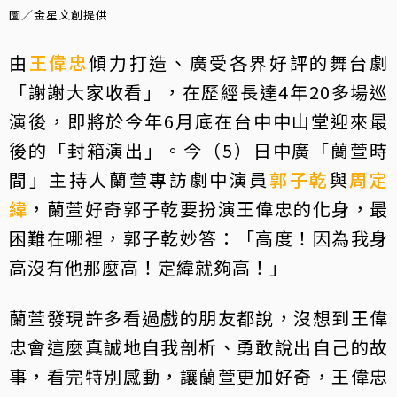
圖／金星文創提供
由
王偉忠
傾力打造、廣受各界好評的舞台劇
「謝謝大家收看」，在歷經長達4年20多場巡
演後，即將於今年6月底在台中中山堂迎來最
後的「封箱演出」。今（5）日中廣「蘭萱時
間」主持人蘭萱專訪劇中演員
郭子乾
與
周定
緯
，蘭萱好奇郭子乾要扮演王偉忠的化身，最
困難在哪裡，郭子乾妙答：「高度！因為我身
高沒有他那麼高！定緯就夠高！」
蘭萱發現許多看過戲的朋友都說，沒想到王偉
忠會這麼真誠地自我剖析、勇敢說出自己的故
事，看完特別感動，讓蘭萱更加好奇，王偉忠