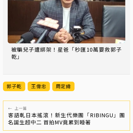
被騙兒子遭綁架！星爸「秒匯10萬要救郭子
乾」
郭子乾
王偉忠
周定緯
←
上一篇
客語軋日本搖滾！新生代樂團「RIBINGU」團
名誕生超中二 首拍MV竟累到睡著