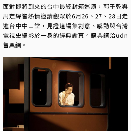
面對即將到來的台中最終封箱巡演，郭子乾與
周定緯皆熱情邀請觀眾於6月26、27、28日走
進台中中山堂，見證這場集創意、感動與台灣
電視史縮影於一身的經典謝幕。購票請洽udn
售票網。