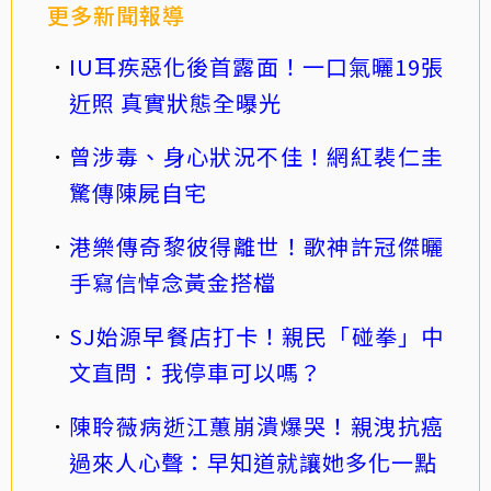
更多新聞報導
IU耳疾惡化後首露面！一口氣曬19張
近照 真實狀態全曝光
曾涉毒、身心狀況不佳！網紅裴仁圭
驚傳陳屍自宅
港樂傳奇黎彼得離世！歌神許冠傑曬
手寫信悼念黃金搭檔
SJ始源早餐店打卡！親民「碰拳」中
文直問：我停車可以嗎？
陳聆薇病逝江蕙崩潰爆哭！親洩抗癌
過來人心聲：早知道就讓她多化一點