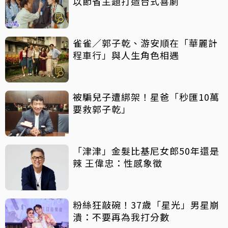
以節省主題打造台式喜劇
雀雀／郭子乾、游安順在「華麗計
程車行」與人生角色相遇
被騙兒子遭綁架！星爸「秒匯10萬
要救郭子乾」
「津津」金髮比基尼女郎50年還是
辣 王偉忠：性感象徵
粉絲狂敲碗！37歲「星光」男星崩
潰：不要再為我打分數