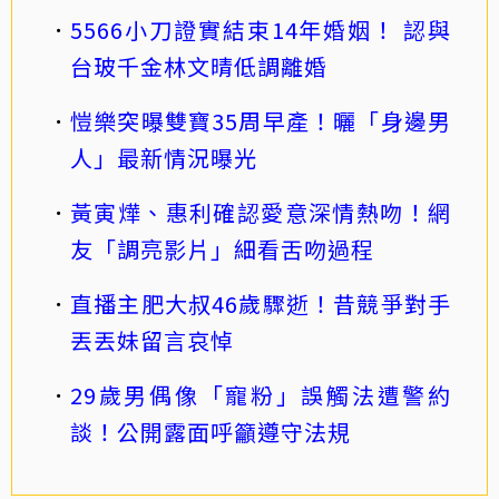
5566小刀證實結束14年婚姻！ 認與
台玻千金林文晴低調離婚
愷樂突曝雙寶35周早產！曬「身邊男
人」最新情況曝光
黃寅燁、惠利確認愛意深情熱吻！網
友「調亮影片」細看舌吻過程
直播主肥大叔46歲驟逝！昔競爭對手
丟丟妹留言哀悼
29歲男偶像「寵粉」誤觸法遭警約
談！公開露面呼籲遵守法規