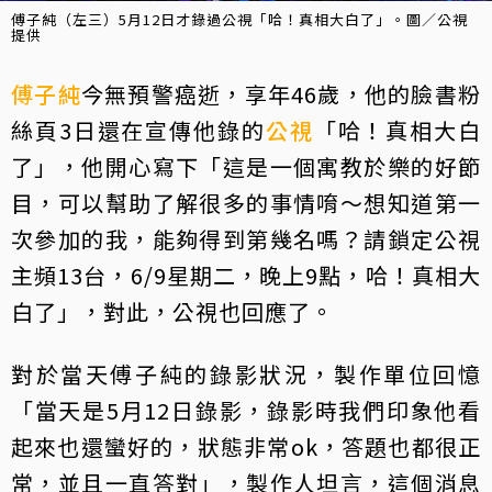
傅子純（左三）5月12日才錄過公視「哈！真相大白了」。圖／公視
提供
傅子純
今無預警癌逝，享年46歲，他的臉書粉
絲頁3日還在宣傳他錄的
公視
「哈！真相大白
了」，他開心寫下「這是一個寓教於樂的好節
目，可以幫助了解很多的事情唷～想知道第一
次參加的我，能夠得到第幾名嗎？請鎖定公視
主頻13台，6/9星期二，晚上9點，哈！真相大
白了」，對此，公視也回應了。
對於當天傅子純的錄影狀況，製作單位回憶
「當天是5月12日錄影，錄影時我們印象他看
起來也還蠻好的，狀態非常ok，答題也都很正
常，並且一直答對」，製作人坦言，這個消息