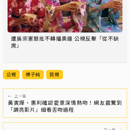
遭吳宗憲狠批不轉播奧運 公視反擊「從不缺
席」
公視
傅子純
民視
←
上一篇
黃寅燁、惠利確認愛意深情熱吻！網友震驚到
「調亮影片」細看舌吻過程
下一篇
→