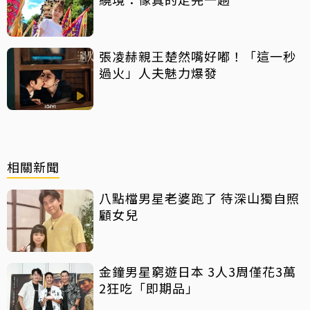
張凌赫親王楚然嘴好嘟！「這一秒
過火」人夫魅力爆發
相關新聞
八點檔男星老婆跑了 待深山獨自照
顧女兒
金鐘男星窮遊日本 3人3周僅花3萬
2狂吃「即期品」