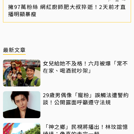
擁97萬粉絲 網紅廚師肥大叔猝逝！2天前才直
播明顯暴瘦
最新文章
女兒給她不及格！六月被爆「常不
在家、喝酒就吵架」
29歲男偶像「寵粉」誤觸法遭警約
談！公開露面呼籲遵守法規
「神之鄉」民視將播出！林玟誼憶
繞境：像真的走完一趟