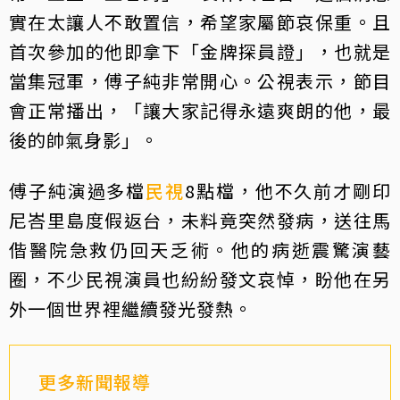
實在太讓人不敢置信，希望家屬節哀保重。且
首次參加的他即拿下「金牌探員證」，也就是
當集冠軍，傅子純非常開心。公視表示，節目
會正常播出，「讓大家記得永遠爽朗的他，最
後的帥氣身影」。
傅子純演過多檔
民視
8點檔，他不久前才剛印
尼峇里島度假返台，未料竟突然發病，送往馬
偕醫院急救仍回天乏術。他的病逝震驚演藝
圈，不少民視演員也紛紛發文哀悼，盼他在另
外一個世界裡繼續發光發熱。
更多新聞報導