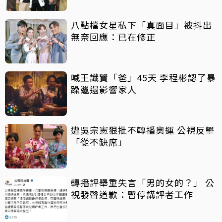
八點檔女星私下「真面目」被抖出
無奈回應：已在修正
喊王識賢「爸」45天 李程彬認了暴
躁邋遢影響家人
遭吳宗憲狠批不轉播奧運 公視反擊
「從不缺席」
轉播評舉重失言「男的女的？」 公
視發聲道歉：暫停講評者工作