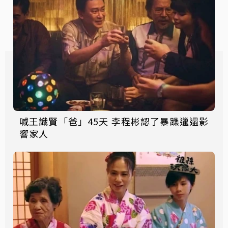
喊王識賢「爸」45天 李程彬認了暴躁邋遢影
響家人