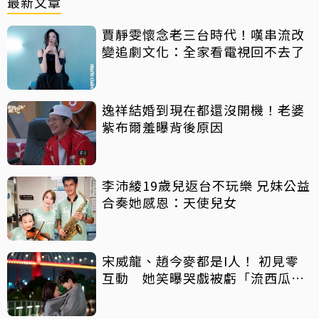
最新文章
賈靜雯懷念老三台時代！嘆串流改
變追劇文化：全家看電視回不去了
逸祥結婚到現在都還沒開機！老婆
紫布爾羞曝背後原因
李沛綾19歲兒返台不玩樂 兄妹公益
合奏她感恩：天使兒女
宋威龍、趙今麥都是I人！ 初見零
互動 她笑曝哭戲被虧「流西瓜
汁」