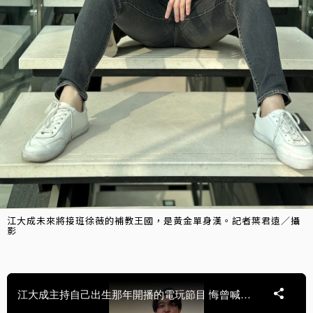
江大成未來將接班徐薇的補教王國，是黃金單身漢。記者葉君遠／攝
影