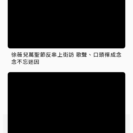
徐薇兒萬聖節反串上街訪 歌聲、口頭禪成念
念不忘迷因