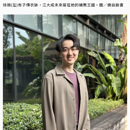
徐薇(左)有子傳衣缽，江大成未來接班她的補教王國。圖／摘自臉書