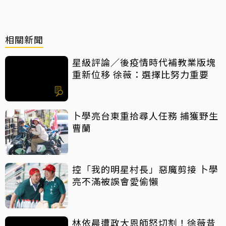
相關新聞
星級評論／後疫情時代補教業版塊
重新位移 徐薇：選擇比努力重要
卜學亮台東重拾尋人任務 捕獲野生
曹蘭
控「我的明星村長」惡魔剪接 卜學
亮不滿被誤會愛偷懶
林依晨遭政大恩師怒切割！徐薇昔