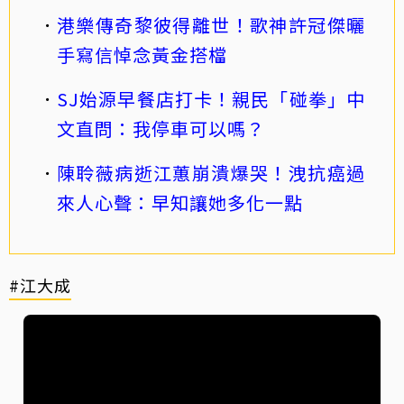
港樂傳奇黎彼得離世！歌神許冠傑曬
手寫信悼念黃金搭檔
SJ始源早餐店打卡！親民「碰拳」中
文直問：我停車可以嗎？
陳聆薇病逝江蕙崩潰爆哭！洩抗癌過
來人心聲：早知讓她多化一點
#江大成