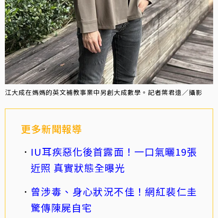
江大成在媽媽的英文補教事業中另創大成數學。記者葉君遠／攝影
更多新聞報導
IU耳疾惡化後首露面！一口氣曬19張
近照 真實狀態全曝光
曾涉毒、身心狀況不佳！網紅裴仁圭
驚傳陳屍自宅