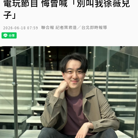
電玩節目 悔曾喊「別叫我徐薇兒
子」
聯合報 記者葉君遠／台北即時報導
2026-06-18 07:59