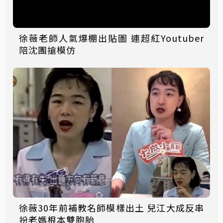
徐薇老師人氣爆棚出貼圖 連超紅Youtuber
陪沈團搶模仿
徐薇30年前補教名師模樣出土 兒江大成反串
扮老媽根本雙胞胎