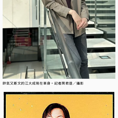
帥氣又斯文的江大成現在單身。記者葉君遠／攝影