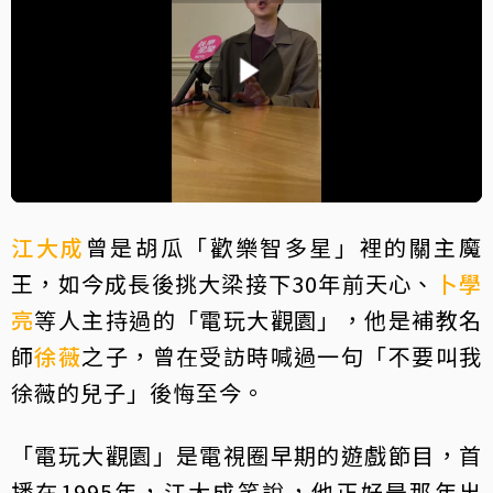
江大成
曾是胡瓜「歡樂智多星」裡的關主魔
王，如今成長後挑大梁接下30年前天心、
卜學
亮
等人主持過的「電玩大觀園」，他是補教名
師
徐薇
之子，曾在受訪時喊過一句「不要叫我
徐薇的兒子」後悔至今。
「電玩大觀園」是電視圈早期的遊戲節目，首
播在1995年，江大成笑說，他正好是那年出