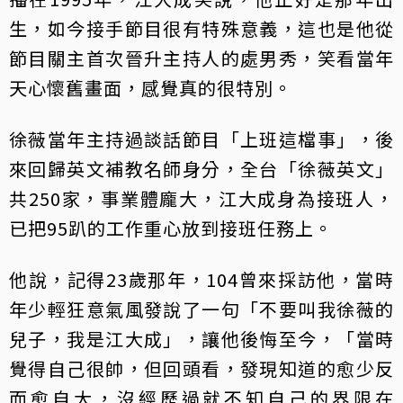
生，如今接手節目很有特殊意義，這也是他從
節目關主首次晉升主持人的處男秀，笑看當年
天心懷舊畫面，感覺真的很特別。
徐薇當年主持過談話節目「上班這檔事」，後
來回歸英文補教名師身分，全台「徐薇英文」
共250家，事業體龐大，江大成身為接班人，
已把95趴的工作重心放到接班任務上。
他說，記得23歲那年，104曾來採訪他，當時
年少輕狂意氣風發說了一句「不要叫我徐薇的
兒子，我是江大成」，讓他後悔至今，「當時
覺得自己很帥，但回頭看，發現知道的愈少反
而愈自大，沒經歷過就不知自己的界限在