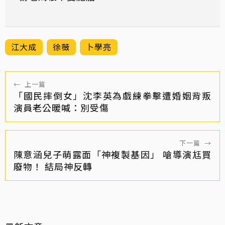
江大成
徐薇
卜學亮
←
上一篇
「國民摔倒女」沈李英為戲練拳擊遭婚姻背叛
演員老公暖喊：別受傷
下一篇
→
陳意涵兒子萌露面「神複製基因」 嗆導演尪買
廢物！ 結局神反轉