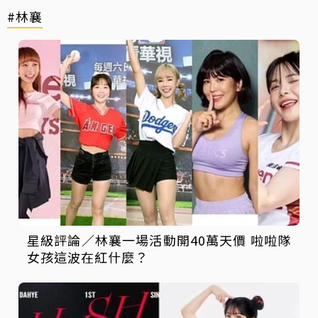
#林襄
星級評論／林襄一場活動開40萬天價 啦啦隊
女孩這波在紅什麼？