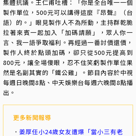
集體抗議。王仁甫吐槽：「你是全台唯一一個
製作單位，500元可以講得這麼『昂聲』（台
語）的。」眼見製作人不為所動，主持群乾脆
拉著來賓一起加入「加碼請願」，眾人你一
言、我一語爭取福利。再經過一番討價還價，
製作人終於點頭加碼，卻只從500元提高到
800元，讓全場傻眼，忍不住笑虧製作單位果
然是名副其實的「鐵公雞」。節目內容於中視
每週日晚間8點、中天娛樂台每週六晚間8點播
出。
更多新聞報導
姜厚任小24歲女友遭爆「當小三有老