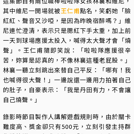
這集節目有兩位職棒啦啦隊女孩林襄和維尼，
其中維尼一開場就被
王仁甫
點名，笑虧她「臉
紅紅、聲音又沙啞，是因為昨晚宿醉嗎？」維
尼連忙澄清，表示只是腮紅下手太重，加上前
一天到球場應援太投入，喊得太大聲才會「燒
聲」。王仁甫隨即笑說：「啦啦隊應援很辛
苦，妳算是認真的，不像林襄這種老屁股。」
林襄一聽立刻跳出來替自己平反：「哪有！我
也喊得很大聲！」一邊說還一邊用力拍著自己
的肚子，自豪表示：「我是丹田有力，不會讓
自己燒聲。」
錄影時節目製作人講解遊戲規則時，由於關卡
難度高、獎金卻只有500元，立刻引發主持群