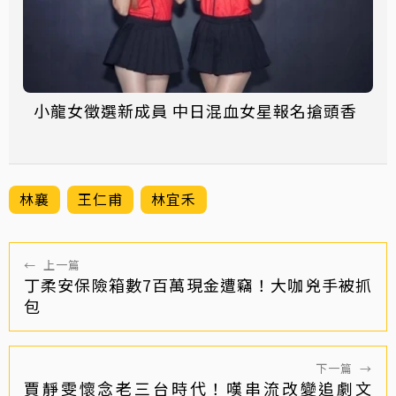
小龍女徵選新成員 中日混血女星報名搶頭香
林襄
王仁甫
林宜禾
←
上一篇
丁柔安保險箱數7百萬現金遭竊！大咖兇手被抓
包
下一篇
→
賈靜雯懷念老三台時代！嘆串流改變追劇文