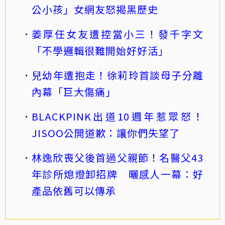
公小孩」女網友怒揭黑歷史
姜厚任女友遭控當小三！發千字文
「不學邏輯很難開始好好活」
兒幼年遭抱走！徐莉玲首談母子分離
內幕「巨大傷痛」
BLACKPINK出道10週年惹眾怒！
JISOO公開道歉：讓你們失望了
林逸欣喪父後首過父親節！名醫父43
年診所熄燈卸招牌 曬感人一幕：好
產品依舊可以傳承