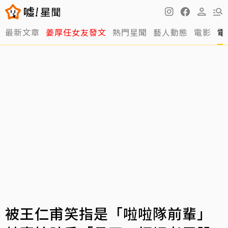
最新文章
姜厚任女友發文
熱門星聞
藝人動態
電影
電
被王仁甫笑指是「啦啦隊前輩」