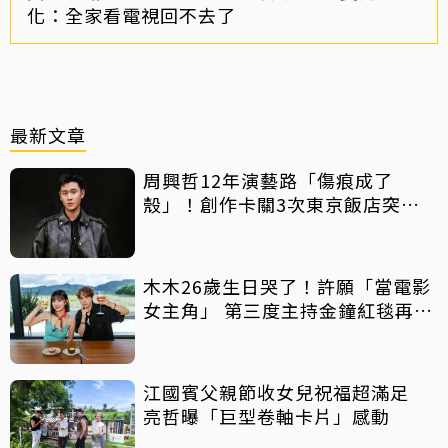
化：全家看電視回不去了
最新文章
周興哲12年演藝路「傷痕成了
殼」！創作卡關3次東京飯店突找
回靈感
木木26歲生日哭了！許願「當電影
女主角」 第三度主持金鐘紅毯再喊
話
江國賓父親節收女兒祝福超滿足
亮哲曝「巨型卷軸卡片」感動