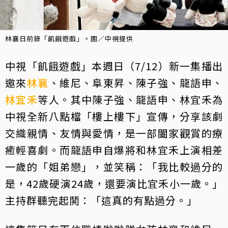
林襄日前錄「飢餓遊戲」。圖／中視提供
中視「飢餓遊戲」本週日（7/12）新一集播出
邀來
林襄
、維尼、阜東昇、陳子強、龍語申、
林宜禾
等人。其中陳子強、龍語申、林宜禾為
中視全新八點檔「樓上樓下」宣傳，分享該劇
交織親情、友情與愛情，是一部闔家觀賞的療
癒輕喜劇。而龍語申自爆將和林宜禾上演相差
一歲的「姐弟戀」，並笑稱：「我比較過分的
是，42歲硬演24歲，還要演比宜禾小一歲。」
主持群聽完起鬨：「這真的有點過分。」