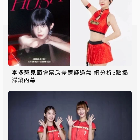
李多慧見面會票房差遭疑過氣 網分析3點揭
滯銷內幕