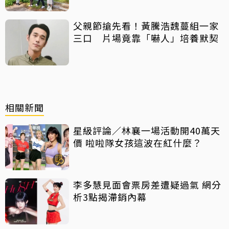
父親節搶先看！黃騰浩魏蔓組一家
三口 片場竟靠「嚇人」培養默契
相關新聞
星級評論／林襄一場活動開40萬天
價 啦啦隊女孩這波在紅什麼？
李多慧見面會票房差遭疑過氣 網分
析3點揭滯銷內幕