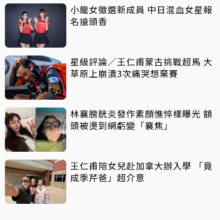
小龍女徵選新成員 中日混血女星報
名搶頭香
星級評論／王仁甫蒙古挑戰超馬 大
草原上崩潰3次痛哭想棄賽
林襄膀胱炎發作素顏憔悴樣曝光 額
頭被燙到網虧變「襄焦」
王仁甫陪女兒赴加拿大辦入學 「竟
成季芹爸」超介意