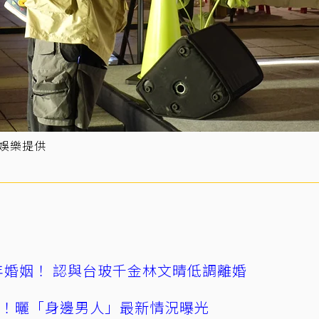
際娛樂提供
4年婚姻！ 認與台玻千金林文晴低調離婚
產！曬「身邊男人」最新情況曝光