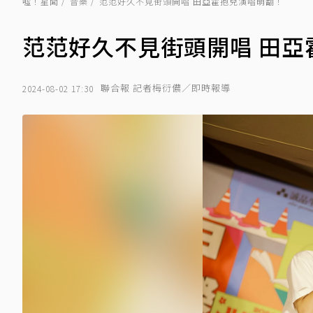
噓！星聞
音樂
范范好久不見街頭開唱 田亞霍抱兒演唱萌翻！
范范好久不見街頭開唱 田亞
聯合報 記者梅衍儂／即時報導
2024-08-02 17:30