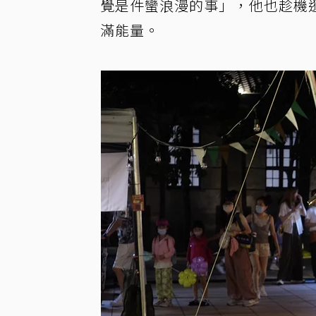
覺是件蠻浪漫的事」，他也趁機
滿能量。