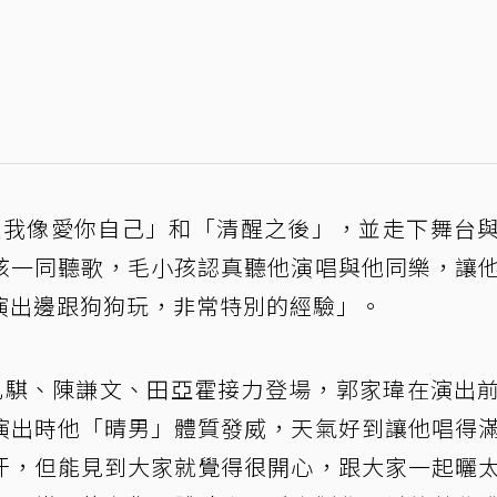
「愛我像愛你自己」和「清醒之後」，並走下舞台
孩一同聽歌，毛小孩認真聽他演唱與他同樂，讓
演出邊跟狗狗玩，非常特別的經驗」。
陳凡騏、陳謙文、田亞霍接力登場，郭家瑋在演出
演出時他「晴男」體質發威，天氣好到讓他唱得
汗，但能見到大家就覺得很開心，跟大家一起曬