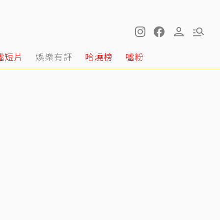
噓短片
娛樂有評
哈燒榜
噓粉