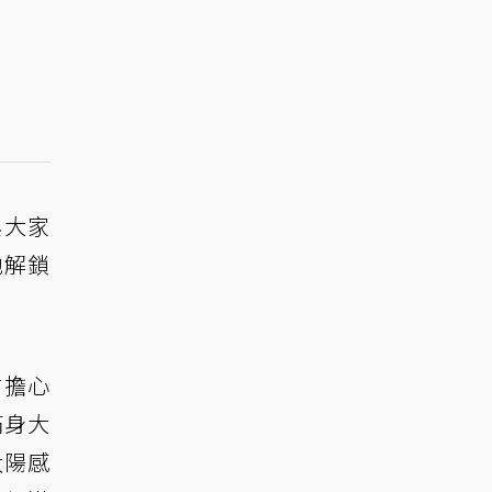
與大家
他解鎖
前擔心
滿身大
太陽感