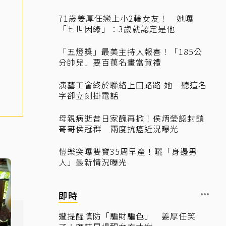
71歲姜厚任戀上小2輪女友！ 她曝
「七世因緣」：3歲就認定是他
「五燈獎」最美主持人報喜！「185公
分帥兒」要百萬名畫當賀禮
演藝工會終於聯絡上田路路 她一聽這名
字卻立刻掛電話
母親病逝昔日家醜再掀！侯炳瑩認封鎖
哥哥侯冠群 兩度抗癌近況曝光
愷樂突曝雙寶35周早產！曬「身邊男
人」最新情況曝光
即時
遭提醒慎防「騙財騙色」 姜厚任笑