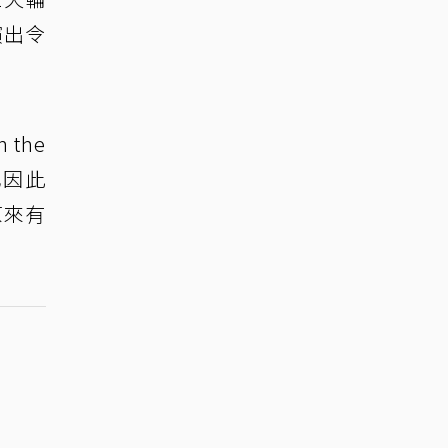
演出令
the
也因此
原來有