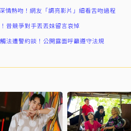
深情熱吻！網友「調亮影片」細看舌吻過程
逝！昔競爭對手丟丟妹留言哀悼
誤觸法遭警約談！公開露面呼籲遵守法規