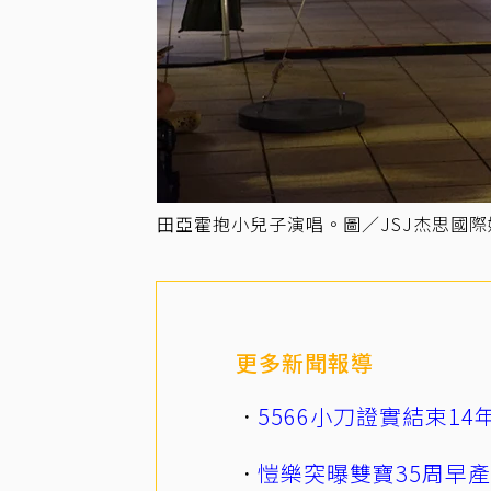
田亞霍抱小兒子演唱。圖／JSJ杰思國
更多新聞報導
5566小刀證實結束1
愷樂突曝雙寶35周早