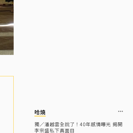
哈燒
獨／潘越雲全說了！40年感情曝光 揭開
李宗盛私下真面目