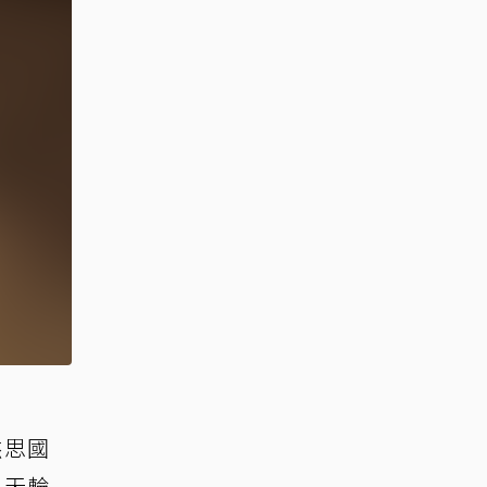
杰思國
2天輪