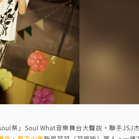
l祭」Soul What音樂舞台大聲說，聯手JSJ
謙文
、
原子少年
新星范范（范庭瑜）等人，一連