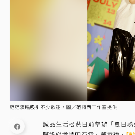
范范演唱吸引不少歌迷。圖／范特西工作室提供
誠品生活松菸日前舉辦「夏日熱sou
際娛樂邀請田亞霍、郭家瑋、
陳