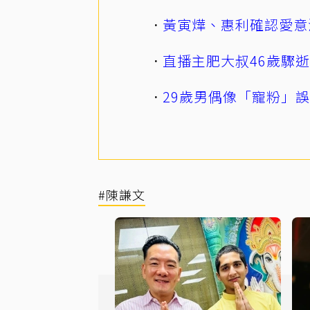
黃寅燁、惠利確認愛意
直播主肥大叔46歲驟
29歲男偶像「寵粉」
#陳謙文