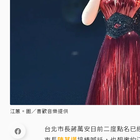
江蕙。圖／喜歡音樂提供
台北市長蔣萬安日前二度點名已
市長
陳其邁
接棒喊話，也想邀約