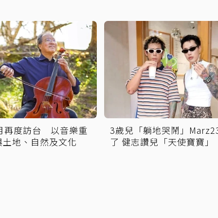
0月再度訪台 以音樂重
3歲兒「躺地哭鬧」Marz2
與土地、自然及文化
了 健志讚兒「天使寶寶」