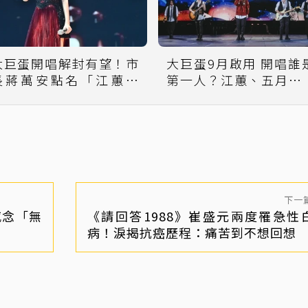
大巨蛋開唱解封有望！市
大巨蛋9月啟用 開唱誰
長蔣萬安點名「江蕙復
第一人？江蕙、五月天
出」 經紀人回應了
回應了
下一
感念「無
《請回答1988》崔盛元兩度罹急性
病！淚揭抗癌歷程：痛苦到不想回想