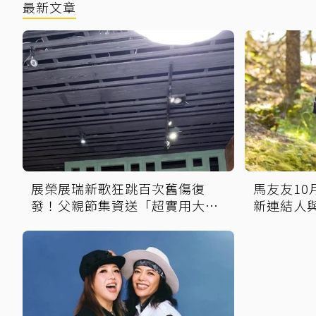
最新文章
展榮展瑞新歌狂跳百次舊傷復
馬友友1
發！父親節集資送「超實用大
新連結人
禮」