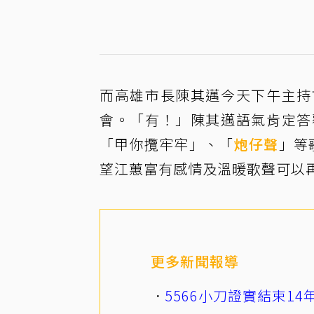
而高雄市長陳其邁今天下午主持
會。「有！」陳其邁語氣肯定答
「甲你攬牢牢」、「
炮仔聲
」等
望江蕙富有感情及溫暖歌聲可以
更多新聞報導
5566小刀證實結束1