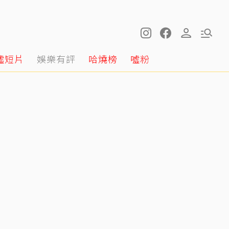
噓短片
娛樂有評
哈燒榜
噓粉