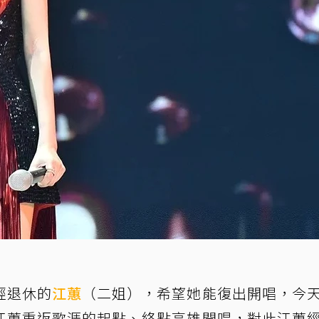
經退休的
江蕙
（二姐），希望她能復出開唱，今
江蕙重返歌涯的起點、終點高雄開唱，對此江蕙