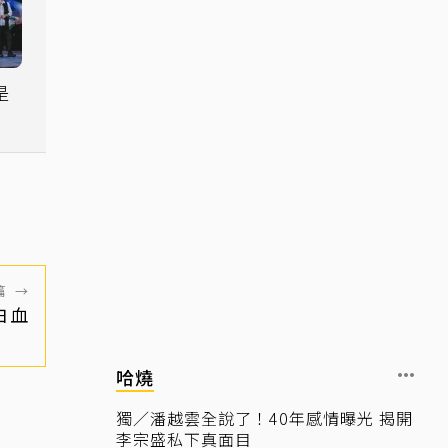
是
都
篇
→
白血
哈燒
獨／潘越雲全說了！40年感情曝光 揭開
李宗盛私下真面目