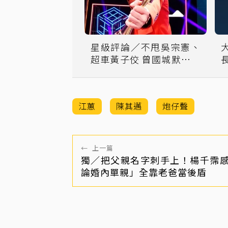
星級評論／不甩吳宗憲、
超車黃子佼 曾國城默默成
為「綜藝之王」
江蕙
陳其邁
炮仔聲
←
上一篇
獨／把父親名字刺手上！楊千霈
論婚內單親」全靠老爸當後盾