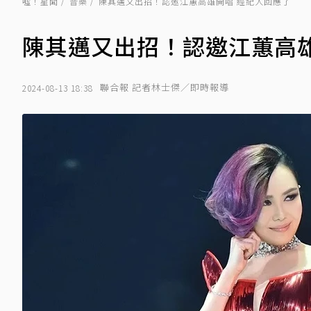
噓！星聞
音樂
陳其邁又出招！認邀江蕙高雄開唱 經紀人回應了
陳其邁又出招！認邀江蕙高雄
聯合報 記者林士傑／即時報導
2024-08-13 18:38