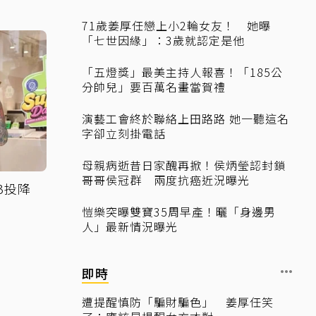
71歲姜厚任戀上小2輪女友！ 她曝
「七世因緣」：3歲就認定是他
「五燈獎」最美主持人報喜！「185公
分帥兒」要百萬名畫當賀禮
演藝工會終於聯絡上田路路 她一聽這名
字卻立刻掛電話
母親病逝昔日家醜再掀！侯炳瑩認封鎖
哥哥侯冠群 兩度抗癌近況曝光
3投降
愷樂突曝雙寶35周早產！曬「身邊男
人」最新情況曝光
即時
遭提醒慎防「騙財騙色」 姜厚任笑