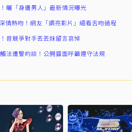
產！曬「身邊男人」最新情況曝光
深情熱吻！網友「調亮影片」細看舌吻過程
逝！昔競爭對手丟丟妹留言哀悼
誤觸法遭警約談！公開露面呼籲遵守法規