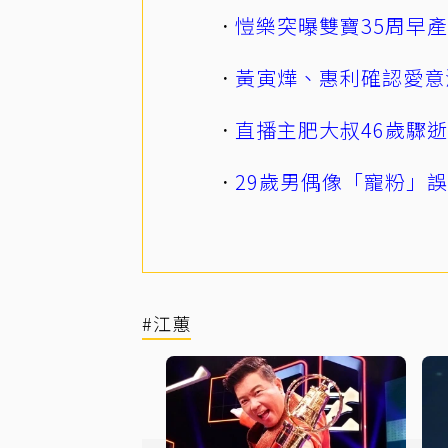
愷樂突曝雙寶35周早
黃寅燁、惠利確認愛意
直播主肥大叔46歲驟
29歲男偶像「寵粉」
#江蕙