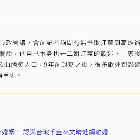
市政會議，會前記者詢問有無爭取江蕙到高雄
覆說，他自己本身也是二姐江蕙的歌迷，「家
歌曲膾炙人口，9年前封麥之後，很多歌迷都敲
再重現。
4年婚姻！ 認與台玻千金林文晴低調離婚