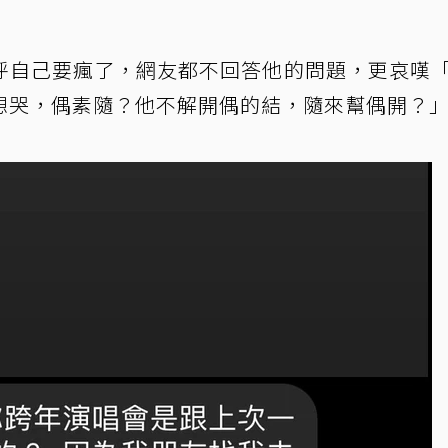
呼自己要瘋了，網友都不回答他的問題，更哀嘆
想哭，偶素隨？他不解開偶的結，隨來幫偶開？