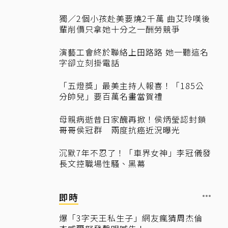
獨／2個小孩赴美要燒2千萬 曲艾玲嘆後
輩削價只拿她十分之一酬勞競爭
演藝工會終於聯絡上田路路 她一聽這名
字卻立刻掛電話
「五燈獎」最美主持人報喜！「185公
分帥兒」要百萬名畫當賀禮
母親病逝昔日家醜再掀！侯炳瑩認封鎖
哥哥侯冠群 兩度抗癌近況曝光
沉默7年不忍了！「車界女神」李冠儀發
長文控職場性騷、黑幕
即時
爆「3字天王私生子」網友瘋猜周杰倫