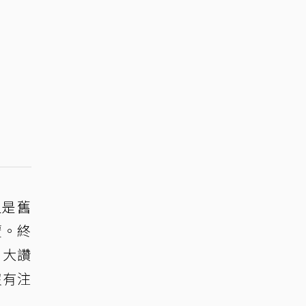
人是舊
覆。終
，大讚
沒有注