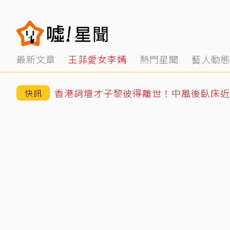
最新文章
王菲愛女李嫣
熱門星聞
藝人動
香港詞壇才子黎彼得離世！中風後臥床近5
快訊