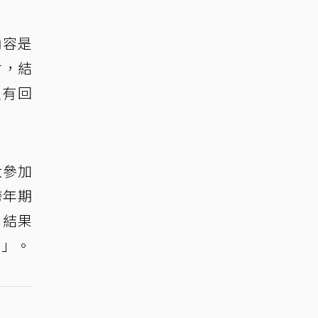
內容是
會，結
沒有回
大參加
跨年期
。結果
來」。