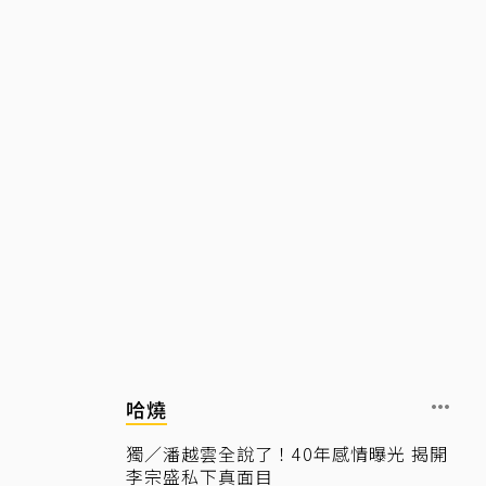
哈燒
獨／潘越雲全說了！40年感情曝光 揭開
李宗盛私下真面目