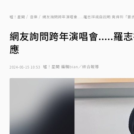
噓！星聞
音樂
網友詢問跨年演唱會.....羅志祥親自說明 竟得到「
網友詢問跨年演唱會.....
應
噓！星聞 編輯bian／綜合報導
2024-08-15 10:53