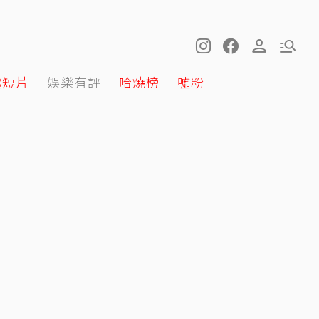
噓短片
娛樂有評
哈燒榜
噓粉