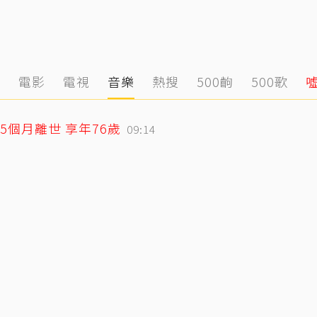
態
電影
電視
音樂
熱搜
500齣
500歌
個月離世 享年76歲
09:14