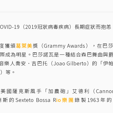
VID-19（2019冠狀病毒疾病）長期症狀而抱恙
度獲頒
葛萊美
獎（Grammy Awards），在巴
全球之際成為明星。巴莎諾瓦是一種結合森巴舞曲與
人喬安．吉巴托（Joao Gilberto）的「伊
ma）等。
國薩克斯風手「加農砲」艾德利（Cannonb
Sexteto Bossa R
io樂團
錄製1963年