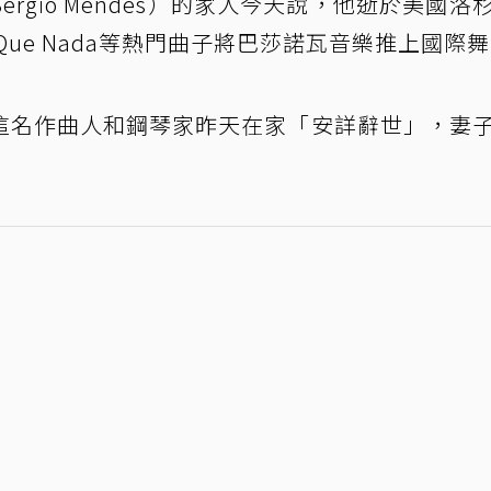
rgio Mendes）的家人今天說，他逝於美國洛
sQue Nada等熱門曲子將巴莎諾瓦音樂推上國際
這名作曲人和鋼琴家昨天在家「安詳辭世」，妻