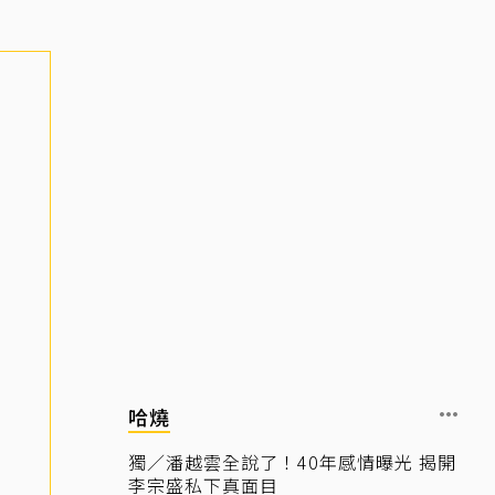
哈燒
獨／潘越雲全說了！40年感情曝光 揭開
李宗盛私下真面目