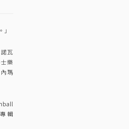
。」
莎諾瓦
爵士樂
帕內瑪
all
的專輯