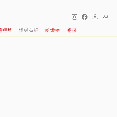
噓短片
娛樂有評
哈燒榜
噓粉