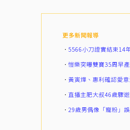
更多新聞報導
5566小刀證實結束1
愷樂突曝雙寶35周早
黃寅燁、惠利確認愛意
直播主肥大叔46歲驟
29歲男偶像「寵粉」