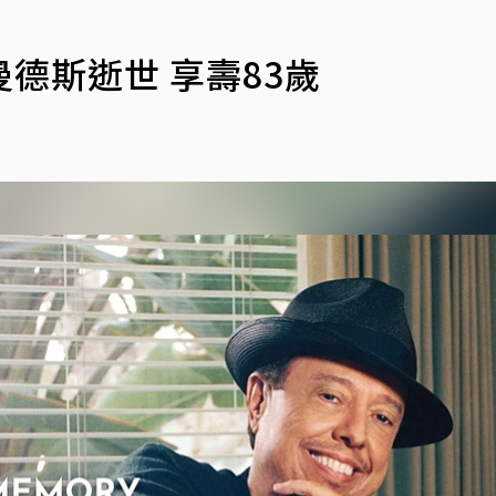
德斯逝世 享壽83歲