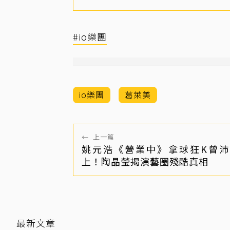
#io樂團
io樂團
葛萊美
←
上一篇
姚元浩《營業中》拿球狂K曾沛
上！陶晶瑩揭演藝圈殘酷真相
最新文章