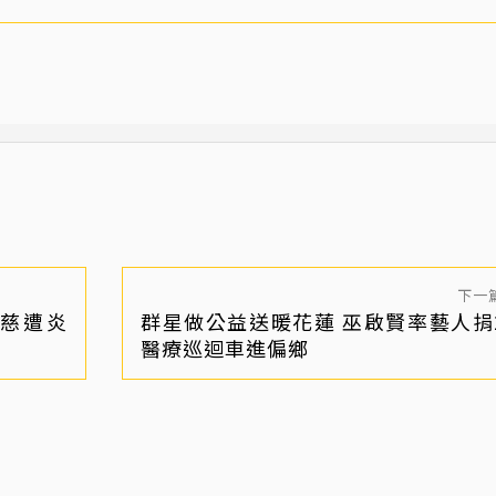
下一
慈遭炎
群星做公益送暖花蓮 巫啟賢率藝人捐
醫療巡迴車進偏鄉