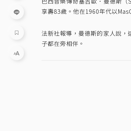
巴西音樂傳奇塞吉歐．曼德斯（Se
享壽83歲。他在1960年代以Ma
法新社報導，曼德斯的家人說，
子都在旁相伴。