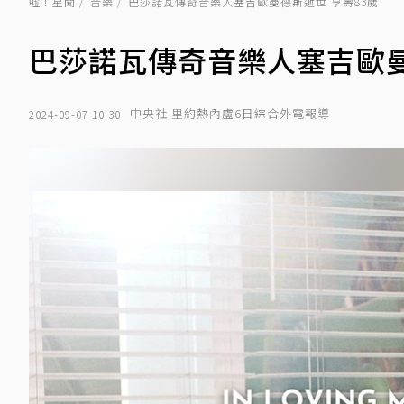
噓！星聞
音樂
巴莎諾瓦傳奇音樂人塞吉歐曼德斯逝世 享壽83歲
巴莎諾瓦傳奇音樂人塞吉歐曼
中央社 里約熱內盧6日綜合外電報導
2024-09-07 10:30