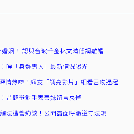
4年婚姻！ 認與台玻千金林文晴低調離婚
產！曬「身邊男人」最新情況曝光
深情熱吻！網友「調亮影片」細看舌吻過程
逝！昔競爭對手丟丟妹留言哀悼
誤觸法遭警約談！公開露面呼籲遵守法規