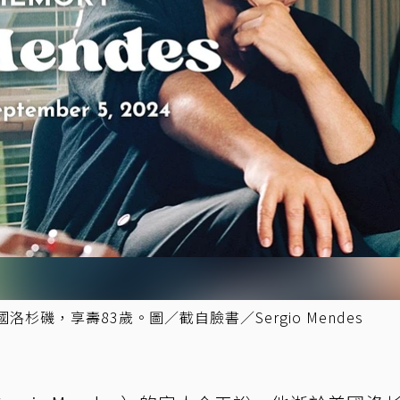
國洛杉磯，享壽83歲。圖／截自臉書／Sergio Mendes