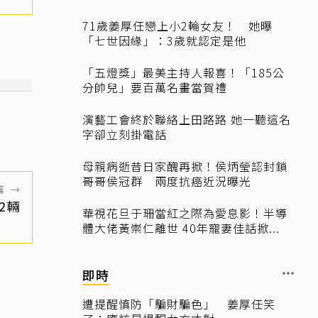
71歲姜厚任戀上小2輪女友！ 她曝
「七世因緣」：3歲就認定是他
「五燈獎」最美主持人報喜！「185公
分帥兒」要百萬名畫當賀禮
演藝工會終於聯絡上田路路 她一聽這名
字卻立刻掛電話
母親病逝昔日家醜再掀！侯炳瑩認封鎖
哥哥侯冠群 兩度抗癌近況曝光
篇
→
2輛
華視花旦于珊當紅之際為愛息影！半導
體大佬黃崇仁離世 40年寵妻佳話掀...
即時
遭提醒慎防「騙財騙色」 姜厚任笑