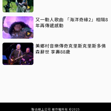
又一動人歌曲 「海洋奇緣2」相隔8
年再傳遞感動
美鄉村音樂傳奇克里斯克里斯多佛
森辭世 享壽88歲
聯合線上公司 著作權所有 ©2025