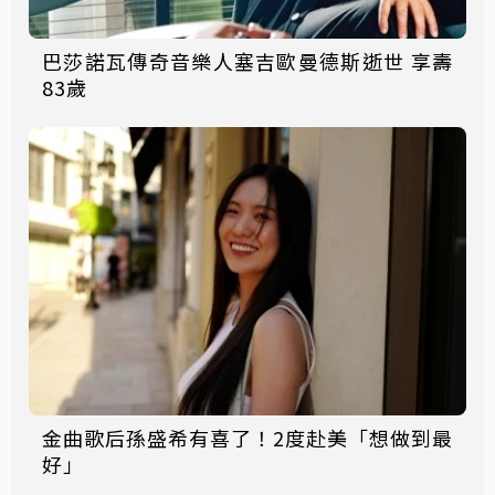
巴莎諾瓦傳奇音樂人塞吉歐曼德斯逝世 享壽
83歲
金曲歌后孫盛希有喜了！2度赴美「想做到最
好」