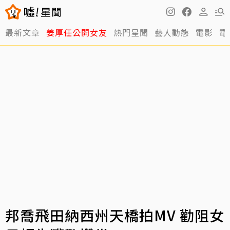
最新文章
姜厚任公開女友
熱門星聞
藝人動態
電影
電
邦喬飛田納西州天橋拍MV 勸阻女