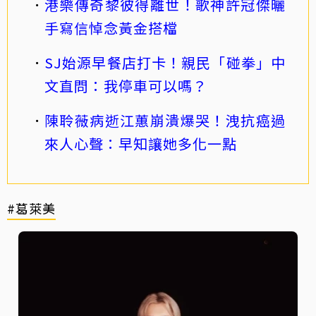
港樂傳奇黎彼得離世！歌神許冠傑曬
手寫信悼念黃金搭檔
SJ始源早餐店打卡！親民「碰拳」中
文直問：我停車可以嗎？
陳聆薇病逝江蕙崩潰爆哭！洩抗癌過
來人心聲：早知讓她多化一點
#葛萊美