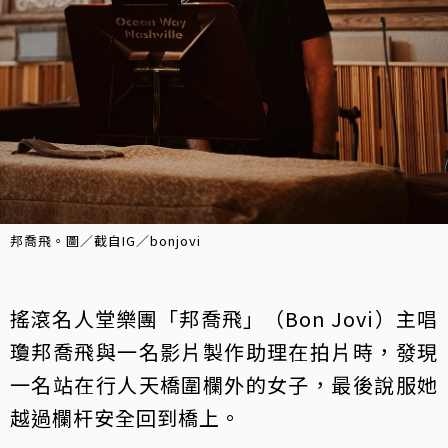
邦喬飛。圖／截自IG／bonjovi
搖滾名人堂樂團「邦喬飛」（Bon Jovi）主唱
瓊邦喬飛與一名影片製作助理在拍片時，發現
一名站在行人天橋圍欄外的女子，最後說服她
越過欄杆安全回到橋上。