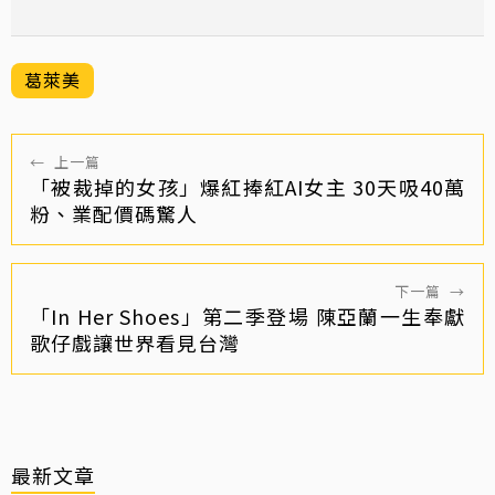
葛萊美
←
上一篇
「被裁掉的女孩」爆紅捧紅AI女主 30天吸40萬
粉、業配價碼驚人
下一篇
→
「In Her Shoes」第二季登場 陳亞蘭一生奉獻
歌仔戲讓世界看見台灣
最新文章