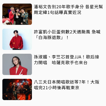
潘裕文告別20年歌手身分 昔星光幫
周定緯1句話曝真實近況
許富凱小巨蛋倒數2天遇颱風 急喊
「白海豚退散」！
孫淑媚、李竺芯首登JJA！歌后接
力開唱 哈薩克歌手也來台
八三夭日本開唱歌迷等7年！大阪
唱完21小時後再戰東京