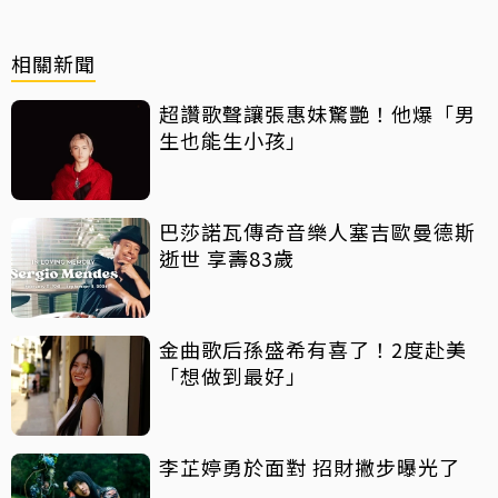
相關新聞
超讚歌聲讓張惠妹驚艷！他爆「男
生也能生小孩」
巴莎諾瓦傳奇音樂人塞吉歐曼德斯
逝世 享壽83歲
金曲歌后孫盛希有喜了！2度赴美
「想做到最好」
李芷婷勇於面對 招財撇步曝光了