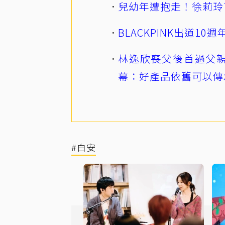
兒幼年遭抱走！徐莉玲
BLACKPINK出道1
林逸欣喪父後首過父親
幕：好產品依舊可以傳
#白安