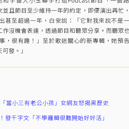
和宇宙人小玉聯手打造Podcast節目「一個
次並且節目至少維持一年的約定，即便演出再忙
出甚至超過一年，白安說：「它對我來說不是
工作沒機會表達，透過節目和聽眾分享。而聽眾
事，很有趣！」至於歌迷關心的新專輯，她預
天可發。」
爆「當小三有老公小孩」女網友怒揭黑歷史
！發千字文「不學邏輯很難開始好好活」