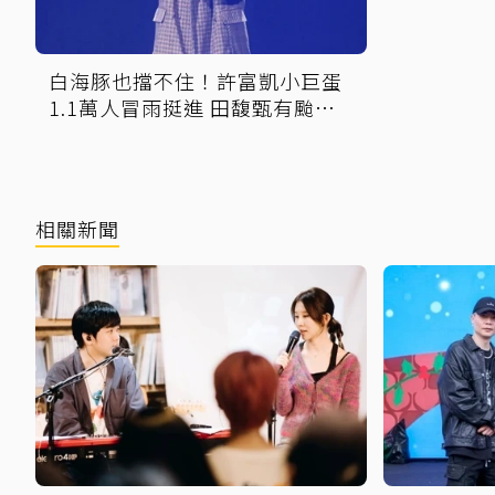
白海豚也擋不住！許富凱小巨蛋
1.1萬人冒雨挺進 田馥甄有颱風
也要來
相關新聞