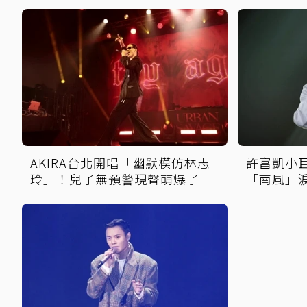
AKIRA台北開唱「幽默模仿林志
許富凱小
玲」！兒子無預警現聲萌爆了
「南風」
擦