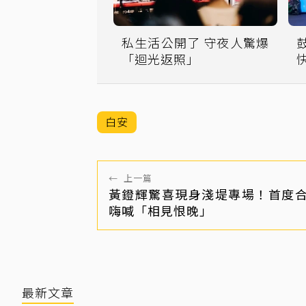
私生活公開了 守夜人驚爆
「迴光返照」
白安
←
上一篇
黃鐙輝驚喜現身淺堤專場！首度
嗨喊「相見恨晚」
最新文章