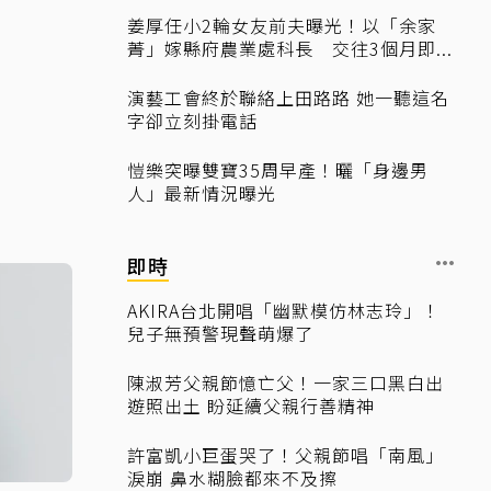
姜厚任小2輪女友前夫曝光！以「余家
菁」嫁縣府農業處科長 交往3個月即...
演藝工會終於聯絡上田路路 她一聽這名
字卻立刻掛電話
愷樂突曝雙寶35周早產！曬「身邊男
人」最新情況曝光
即時
AKIRA台北開唱「幽默模仿林志玲」！
兒子無預警現聲萌爆了
陳淑芳父親節憶亡父！一家三口黑白出
遊照出土 盼延續父親行善精神
許富凱小巨蛋哭了！父親節唱「南風」
淚崩 鼻水糊臉都來不及擦