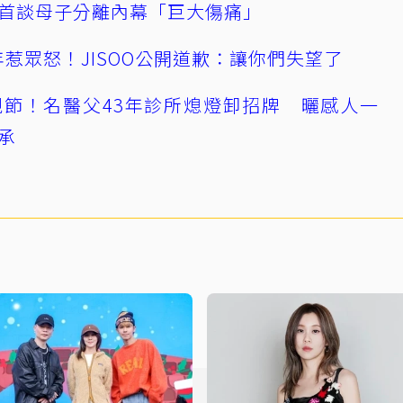
首談母子分離內幕「巨大傷痛」
0週年惹眾怒！JISOO公開道歉：讓你們失望了
節！名醫父43年診所熄燈卸招牌 曬感人一
承