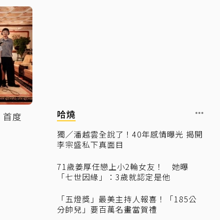
哈燒
！首度
」
獨／潘越雲全說了！40年感情曝光 揭開
李宗盛私下真面目
71歲姜厚任戀上小2輪女友！ 她曝
「七世因緣」：3歲就認定是他
「五燈獎」最美主持人報喜！「185公
分帥兒」要百萬名畫當賀禮