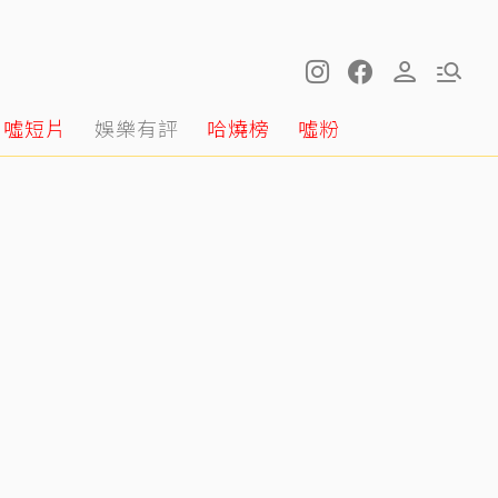
噓短片
娛樂有評
哈燒榜
噓粉