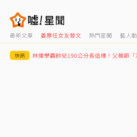
最新文章
姜厚任女友發文
熱門星聞
藝人
林煒學霸帥兒190公分長這樣！父親節
快訊