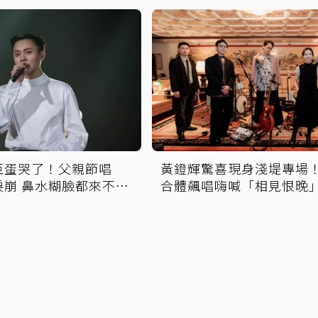
巨蛋哭了！父親節唱
黃鐙輝驚喜現身淺堤專場
淚崩 鼻水糊臉都來不及
合體飆唱嗨喊「相見恨晚