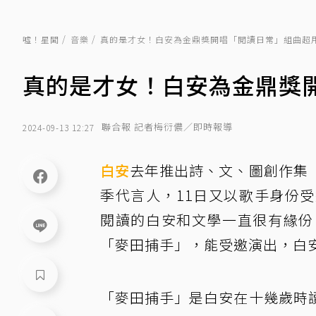
噓！星聞
音樂
真的是才女！白安為金鼎獎開唱「閱讀日常」組曲超
真的是才女！白安為金鼎獎
聯合報 記者梅衍儂／即時報導
2024-09-13 12:27
白安
去年推出詩、文、圖創作集
季代言人，11日又以歌手身份
閱讀的白安和文學一直很有緣份
「麥田捕手」，能受邀演出，白
「麥田捕手」是白安在十幾歲時