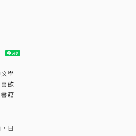
中文學
，喜歡
典書籍
曲，日