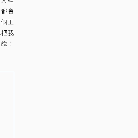
路人經
，都會
一個工
也把我
告說：