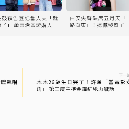
鼓鼓預告登記當人夫「就
白安失聲缺席五月天「
快了」 蕭秉治當證婚人
路向東」！遺憾發聲了
下一
合體飆唱
木木26歲生日哭了！許願「當電影
角」 第三度主持金鐘紅毯再喊話