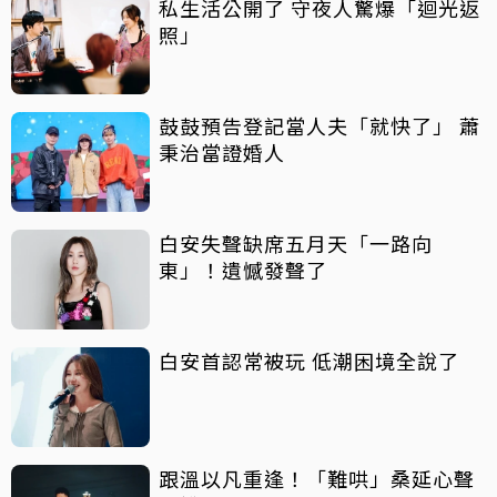
私生活公開了 守夜人驚爆「迴光返
照」
鼓鼓預告登記當人夫「就快了」 蕭
秉治當證婚人
白安失聲缺席五月天「一路向
東」！遺憾發聲了
白安首認常被玩 低潮困境全說了
跟溫以凡重逢！「難哄」桑延心聲