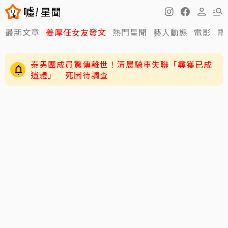
最新文章
姜厚任女友發文
熱門星聞
藝人動態
電影
電
泰男團成員驚傳離世！清晨騎車失聯「尋獲已成
遺體」 死因待調查