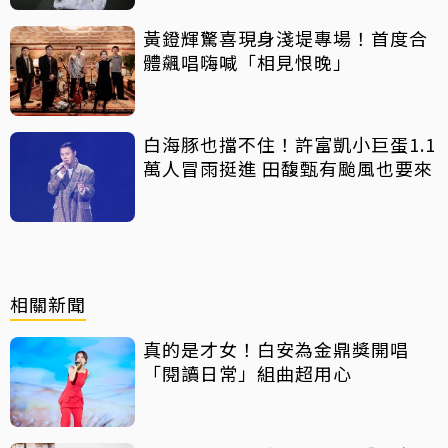
黃鐙輝驚喜現身淺堤專場！首度合
體飆唱嗨喊「相見恨晚」
白海豚也擋不住！許富凱小巨蛋1.1
萬人冒雨挺進 田馥甄有颱風也要來
相關新聞
真的是才女！白安為金鼎獎開唱
「閱讀日常」組曲超用心