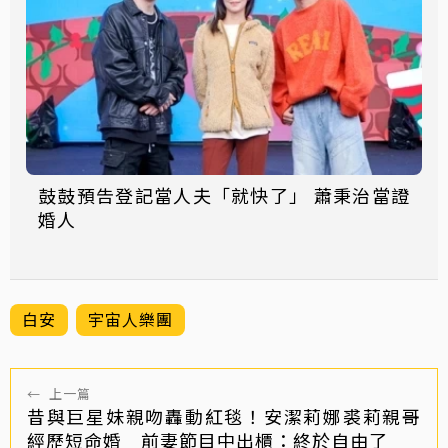
鼓鼓預告登記當人夫「就快了」 蕭秉治當證
婚人
白安
宇宙人樂團
←
上一篇
昔與巨星妹親吻轟動紅毯！安潔莉娜裘莉親哥
經歷短命婚 前妻節目中出櫃：終於自由了