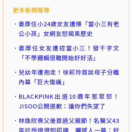
更多新聞報導
姜厚任小24歲女友遭爆「當小三有老
公小孩」女網友怒揭黑歷史
姜厚任女友遭控當小三！發千字文
「不學邏輯很難開始好好活」
兒幼年遭抱走！徐莉玲首談母子分離
內幕「巨大傷痛」
BLACKPINK出道10週年惹眾怒！
JISOO公開道歉：讓你們失望了
林逸欣喪父後首過父親節！名醫父43
年診所熄燈卸招牌 曬感人一幕：好