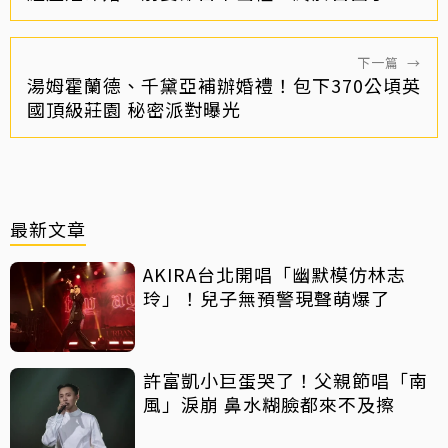
下一篇
→
湯姆霍蘭德、千黛亞補辦婚禮！包下370公頃英
國頂級莊園 秘密派對曝光
最新文章
AKIRA台北開唱「幽默模仿林志
玲」！兒子無預警現聲萌爆了
許富凱小巨蛋哭了！父親節唱「南
風」淚崩 鼻水糊臉都來不及擦