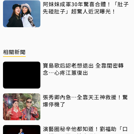
阿妹妹成軍30年驚喜合體！「肚子
先碰肚子」超驚人近況曝光！
相關新聞
寶島歌后認老想退出 全靠閨密轉
念…心疼江蕙復出
張秀卿內急…全靠天王神救援！驚
爆停機了
演藝圈秘辛他都知道！劉福助「口