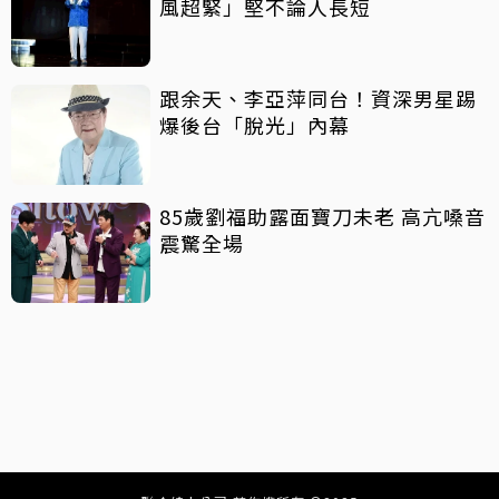
風超緊」堅不論人長短
跟余天、李亞萍同台！資深男星踢
爆後台「脫光」內幕
85歲劉福助露面寶刀未老 高亢嗓音
震驚全場