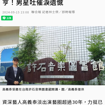
亨！男星吐催淚遺憾
聯合報 記者林士傑／即時報導
2024-09-15 23:08
高義泰受邀在台南許石音樂圖書館開講。圖／高義泰提供
資深藝人高義泰淡出演藝圈超過30年，力挺已