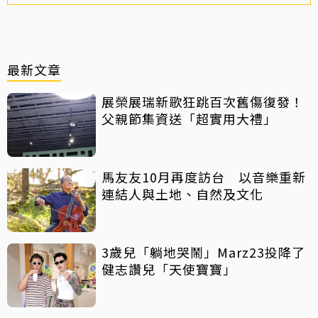
最新文章
展榮展瑞新歌狂跳百次舊傷復發！
父親節集資送「超實用大禮」
馬友友10月再度訪台 以音樂重新
連結人與土地、自然及文化
3歲兒「躺地哭鬧」Marz23投降了
健志讚兒「天使寶寶」