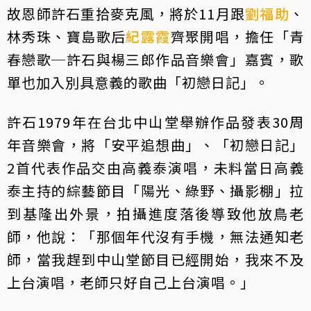
故恩師許石重拾麥克風，將於11月跟
劉福助
、
林秀珠、寶島歌后
紀露霞
齊聚開唱，擔任「青
春戀歌─許石與楊三郎作品音樂會」嘉賓，歌
單也加入別具意義的歌曲「初戀日記」。
許石1979年在台北中山堂舉辦作品發表30周
年音樂會，將「安平追想曲」、「初戀日記」
2首代表作品交由高義泰演唱，未料當日高義
泰主持的綜藝節目「陽光、綠野、攝影棚」拉
到基隆出外景，拍攝進度落後導致他放鳥老
師，他說：「那個年代沒有手機，無法通知老
師，當我趕到中山堂節目已經開始，我來不及
上台演唱，老師只好自己上台演唱。」