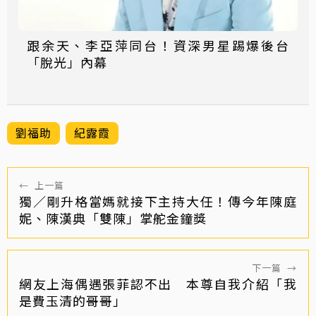
跟余天、李亞萍同台！資深男星踢爆後台
「脫光」內幕
劉福助
紀露霞
←
上一篇
獨／剛升格當媽就接下主持大任！傳今年陳庭
妮、陳漢典「雙陳」掌舵金鐘獎
下一篇
→
網友上海偶遇張菲認不出 本尊自我介紹「我
是費玉清的哥哥」