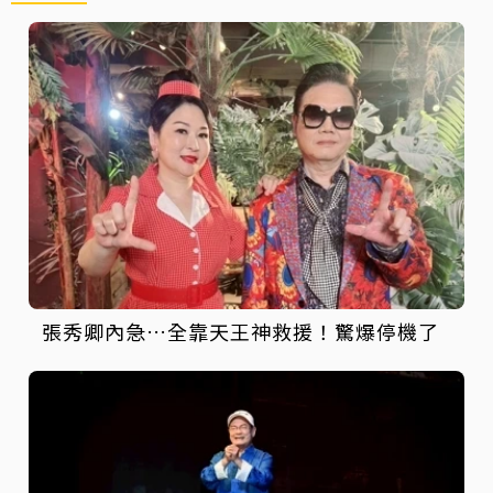
張秀卿內急…全靠天王神救援！驚爆停機了