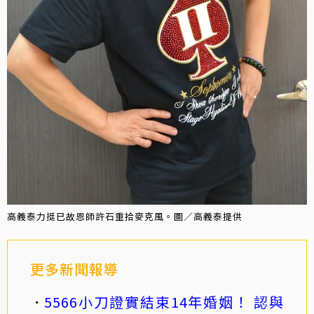
高義泰力挺已故恩師許石重拾麥克風。圖／高義泰提供
更多新聞報導
5566小刀證實結束14年婚姻！ 認與