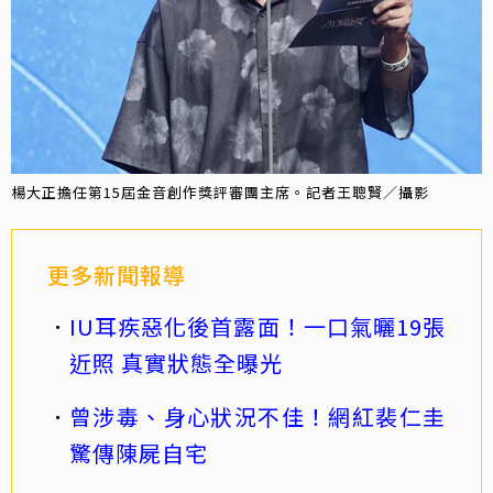
楊大正擔任第15屆金音創作獎評審團主席。記者王聰賢／攝影
更多新聞報導
IU耳疾惡化後首露面！一口氣曬19張
近照 真實狀態全曝光
曾涉毒、身心狀況不佳！網紅裴仁圭
驚傳陳屍自宅