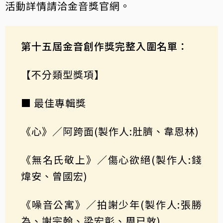
活動詳情請洽金音獎官網。
第十五屆金音創作獎完整入圍名單：
【不分類型獎項】
■ 最佳專輯獎
《心》／阿跨面(製作人:肚臍、韋恩林)
《無名氏敬上》／傷心欲絕(製作人:錢
煒安、曾國宏)
《噪音公寓》／拍謝少年(製作人:張勝
為、謝宗翰、梁宏彰、周已敦)