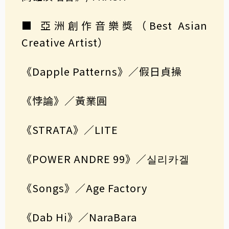
■ 亞洲創作音樂獎（Best Asian
Creative Artist）
《Dapple Patterns》／假日貞操
《悖論》／黃業圓
《STRATA》／LITE
《POWER ANDRE 99》／실리카겔
《Songs》／Age Factory
《Dab Hi》／NaraBara