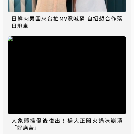
日鮮肉男團來台拍MV竟喊窮 自招想合作落
日飛車
大象體操傷後復出！楊大正聞火鍋味崩潰
「好痛苦」