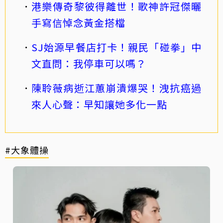
港樂傳奇黎彼得離世！歌神許冠傑曬
手寫信悼念黃金搭檔
SJ始源早餐店打卡！親民「碰拳」中
文直問：我停車可以嗎？
陳聆薇病逝江蕙崩潰爆哭！洩抗癌過
來人心聲：早知讓她多化一點
#大象體操