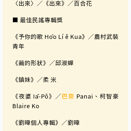
〈出來〉／《出來》／百合花
■ 最佳民謠專輯獎
《予你的歌 Hōo Lí ê Kua》／農村武裝
青年
《繭的形狀》／邱淑蟬
《鎮妹》／柔 米
《夜婆 Iā-Pô》／
巴奈
Panai、柯智豪
Blaire Ko
《劉暐個人專輯》／劉暐