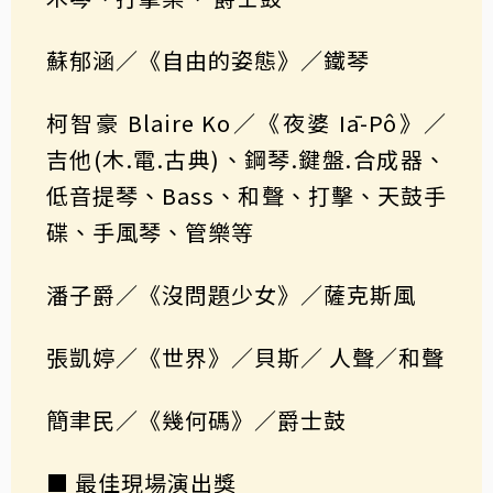
蘇郁涵／《自由的姿態》／鐵琴
柯智豪 Blaire Ko／《夜婆 Iā-Pô》／
吉他(木.電.古典)、鋼琴.鍵盤.合成器、
低音提琴、Bass、和聲、打擊、天鼓手
碟、手風琴、管樂等
潘子爵／《沒問題少女》／薩克斯風
張凱婷／《世界》／貝斯／ 人聲／和聲
簡聿民／《幾何碼》／爵士鼓
■ 最佳現場演出獎