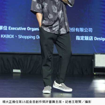
楊大正擔任第15屆金音創作獎評審團主席。記者王聰賢／攝影