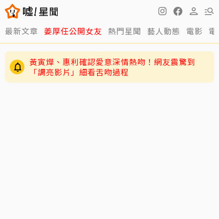
黃寅燁、惠利確認愛意深情熱吻！網友震驚到
最新文章
姜厚任公開女友
熱門星聞
藝人動態
電影
電
「調亮影片」細看舌吻過程
曲家瑞突發聲「我受夠了」！自曝討好型人格多
年 霸氣發聲：我也會生氣