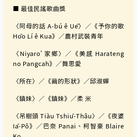
■ 最佳民謠歌曲獎
〈阿母的話 A-bú ê Uē〉／《予你的歌
Hōo Lí ê Kua》／農村武裝青年
〈Niyaro' 家鄉〉／《美感 Harateng
no Pangcah》／舞思愛
〈所在〉／《繭的形狀》／邱淑蟬
〈鎮妹〉／《鎮妹》／柔 米
〈吊樹頭 Tiàu Tshiū-Thâu〉／《夜婆
Iā-Pô》／巴奈 Panai、柯智豪 Blaire
Ko