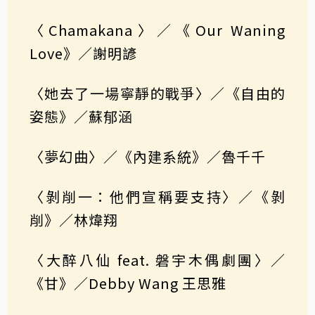
〈Chamakana〉／《Our Waning
Love》／謝明諺
〈她去了一場寧靜的戰爭〉／《自由的
姿態》／蘇郁涵
〈夢幻曲〉／《內建系統》／魯千千
〈剝削一：他們宣稱要支持〉／《剝
削》／林煒翔
〈大醉八仙 feat. 磐宇木偶劇團〉／
《甘》／Debby Wang 王思雅