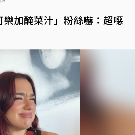
超噁
可樂加醃菜汁」粉絲嚇：超噁