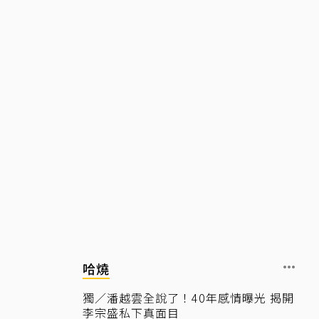
哈燒
獨／潘越雲全說了！40年感情曝光 揭開
李宗盛私下真面目