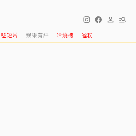
噓短片
娛樂有評
哈燒榜
噓粉