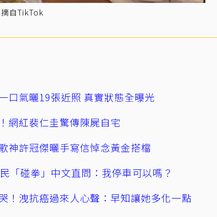
自TikTok
一口氣曬19張近照 真實狀態全曝光
！網紅裴仁圭驚傳陳屍自宅
歌神許冠傑曬手寫信悼念黃金搭檔
親民「碰拳」中文直問：我停車可以嗎？
哭！洩抗癌過來人心聲：早知讓她多化一點