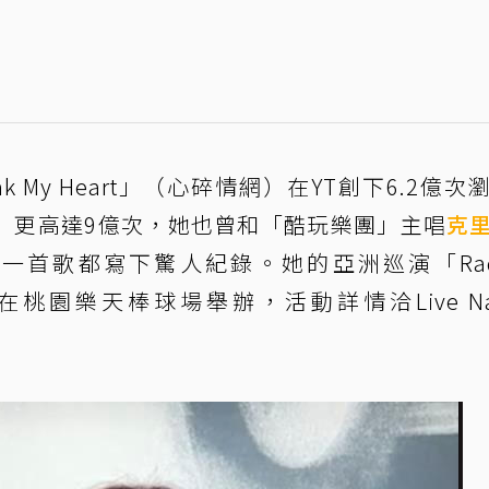
 My Heart」（心碎情網）在YT創下6.2億次
g DaBaby」更高達9億次，她也曾和「酷玩樂團」主唱
克
一首歌都寫下驚人紀錄。她的亞洲巡演「Radi
月20在桃園樂天棒球場舉辦，活動詳情洽Live Nat