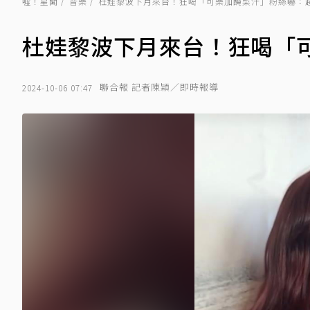
噓！星聞
音樂
杜娃黎波下月來台！狂喝「可樂加醃菜汁」粉絲嚇：
杜娃黎波下月來台！狂喝「
聯合報 記者陳穎／即時報導
2024-10-06 07:47