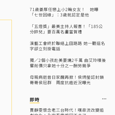
71歲姜厚任戀上小2輪女友！ 她曝
「七世因緣」：3歲就認定是他
「五燈獎」最美主持人報喜！「185公
分帥兒」要百萬名畫當賀禮
演藝工會終於聯絡上田路路 她一聽這名
字卻立刻掛電話
獨／2個小孩赴美要燒2千萬 曲艾玲嘆後
輩削價只拿她十分之一酬勞競爭
母親病逝昔日家醜再掀！侯炳瑩認封鎖
哥哥侯冠群 兩度抗癌近況曝光
即時
賈靜雯懷念老三台時代！嘆串流改變追