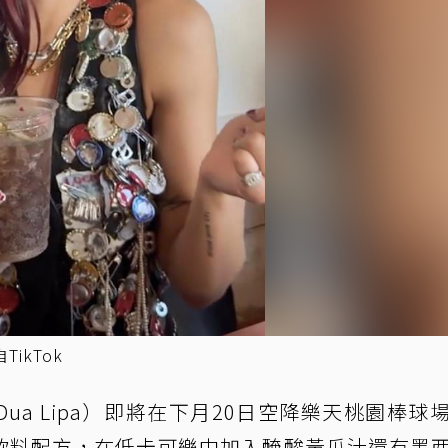
ikTok
a Lipa）即將在下月20日空降樂天桃園棒球
飲料配方，在低卡可樂中加入醃酸黃瓜汁還有墨