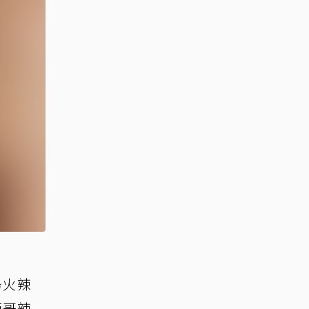
場火辣
西哥辣