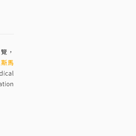
瀏覽，
里斯馬
cal
ion