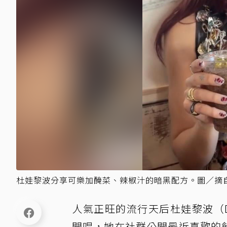
杜娃黎波分享可樂加醃菜、辣椒汁的暗黑配方。圖／摘自T
人氣正旺的流行天后杜娃黎波（Du
開唱，她在社群公開最近喜歡的