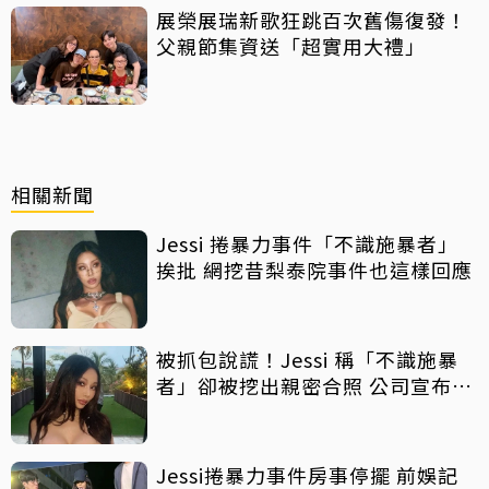
展榮展瑞新歌狂跳百次舊傷復發！
父親節集資送「超實用大禮」
相關新聞
Jessi 捲暴力事件「不識施暴者」
挨批 網挖昔梨泰院事件也這樣回應
被抓包說謊！Jessi 稱「不識施暴
者」卻被挖出親密合照 公司宣布結
束終止合約
Jessi捲暴力事件房事停擺 前娛記