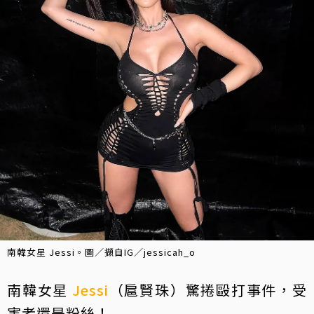
南韓女星 Jessi。圖／擷自IG／jessicah_o
南韓女星
Jessi
（扈賢珠）驚捲毆打事件，受
害者還是粉絲！