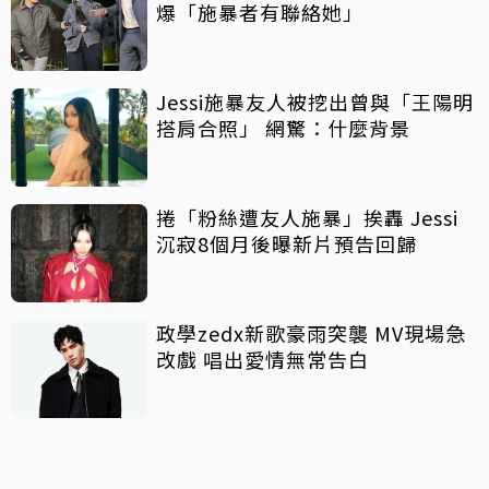
爆「施暴者有聯絡她」
Jessi施暴友人被挖出曾與「王陽明
搭肩合照」 網驚：什麼背景
捲「粉絲遭友人施暴」挨轟 Jessi
沉寂8個月後曝新片預告回歸
政學zedx新歌豪雨突襲 MV現場急
改戲 唱出愛情無常告白