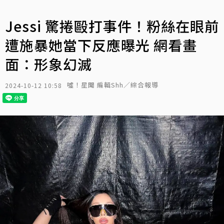
Jessi 驚捲毆打事件！粉絲在眼前
遭施暴她當下反應曝光 網看畫
面：形象幻滅
噓！星聞 編輯Shh／綜合報導
2024-10-12 10:58