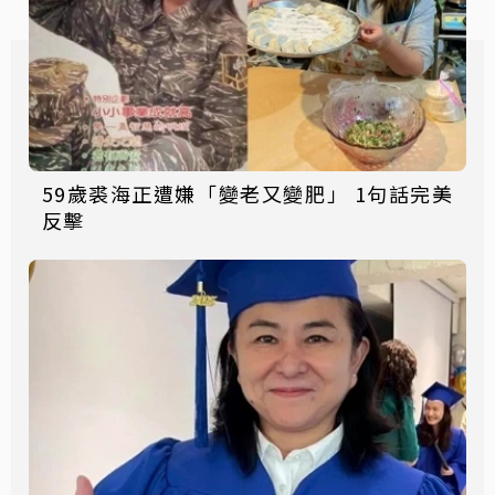
59歲裘海正遭嫌「變老又變肥」 1句話完美
反擊