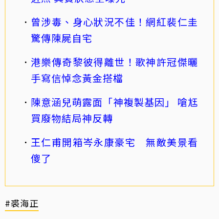
曾涉毒、身心狀況不佳！網紅裴仁圭
驚傳陳屍自宅
港樂傳奇黎彼得離世！歌神許冠傑曬
手寫信悼念黃金搭檔
陳意涵兒萌露面「神複製基因」 嗆尪
買廢物結局神反轉
王仁甫開箱岑永康豪宅 無敵美景看
傻了
#裘海正