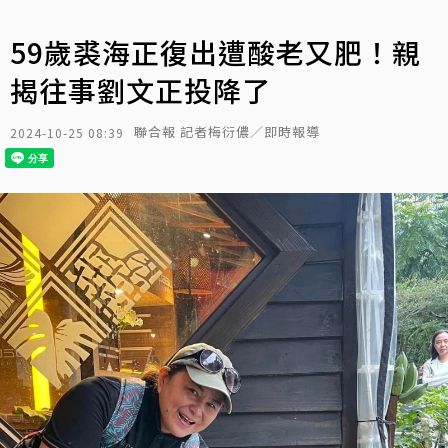
59歲裘海正復出遭酸老又肥！親
揭往事劉文正投降了
聯合報 記者梅衍儂／即時報導
2024-10-25 08:39