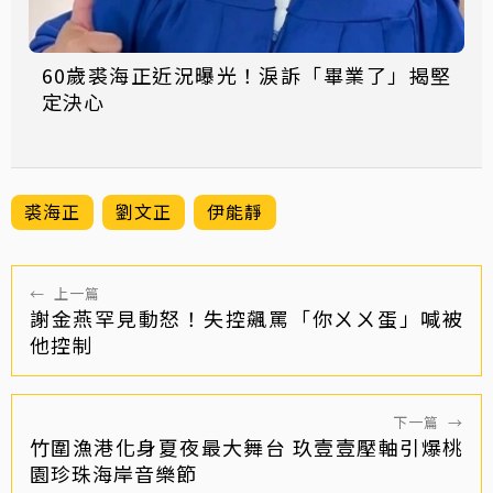
60歲裘海正近況曝光！淚訴「畢業了」揭堅
定決心
裘海正
劉文正
伊能靜
←
上一篇
謝金燕罕見動怒！失控飆罵「你ㄨㄨ蛋」喊被
他控制
下一篇
→
竹圍漁港化身夏夜最大舞台 玖壹壹壓軸引爆桃
園珍珠海岸音樂節