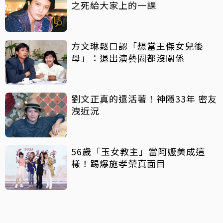
之死給大家上的一課
方文琳鬆口認「想當王傑女兒後
母」：退出演藝圈都沒關係
劉文正真的還活著！神隱33年 密友
洩近況
56歲「玉女教主」當阿嬤美成這
樣！踢爆施孝榮真面目