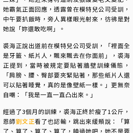
她霸氣正面回應，透露曾在模特兒公司受訓，
中午要扒飯時，旁人異樣眼光射來，彷彿是對
她說「妳還敢吃啊」。
裘海正說出道前在模特兒公司受訓，「裡面全
是牙籤、紙片人，飄來飄去在你面前」，裘海
正提到，當時被規定要貼著牆壁訓練儀態，
「肩膀、腰、臀部要夾緊貼著，那些紙片人還
可以貼著睡覺，真的是像壁紙一樣。」更無奈
自嘲：「我是一直一直凸出來。」
經過了3個月的訓練，裘海正終於瘦了1公斤，
恩師
劉文正
看了也認輸，跳出來緩頰說：「算
了、算了、算了、算了，饒過她吧，她不是要