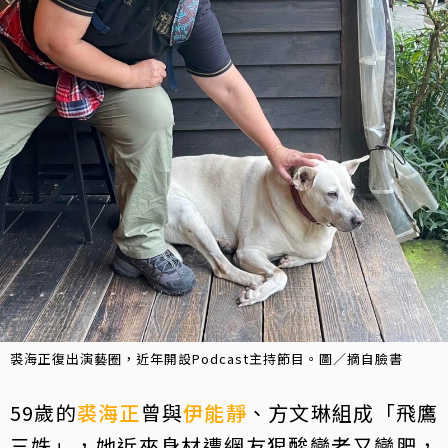
裘海正復出演藝圈，近年開設Podcast主持節目。圖／摘自臉書
59歲的
裘海正
曾與
伊能靜
、方文琳組成「飛鷹
三姝」，她近來身材遭網友狠酸變老又變肥，