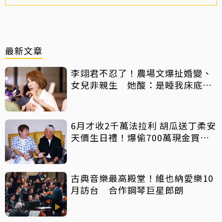
最新文章
李翊君不忍了！農場文爆扯婚變、
女兒非親生 她酸：是睡我床底
下？
6月才收2千萬法拉利 胡瓜送丁柔安
天價生日禮！爆偷700萬現金買禮
物
古典音樂最高殿堂！維也納愛樂10
月訪台 合作鋼琴巨星郎朗