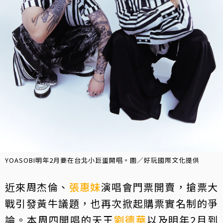
YOASOBI明年2月要在台北小巨蛋開唱。圖／好玩國際文化提供
近來周杰倫、
張惠妹
演唱會門票開賣，搶票大
戰引發黃牛議題，也再次掀起購票實名制的爭
論。本周四開唱的天王
劉德華
以及明年2月到