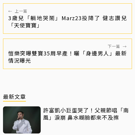
←
上一篇
3歲兒「躺地哭鬧」Marz23投降了 健志讚兒
「天使寶寶」
下一篇
→
愷樂突曝雙寶35周早產！曬「身邊男人」最新
情況曝光
最新文章
許富凱小巨蛋哭了！父親節唱「南
風」淚崩 鼻水糊臉都來不及擦