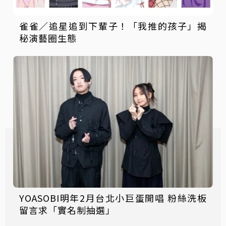
雀雀／追星追到下輩子！「我推的孩子」揭
秘演藝圈生態
YOASOBI明年2月台北小巨蛋開唱 粉絲洗板
留言求「實名制抽選」