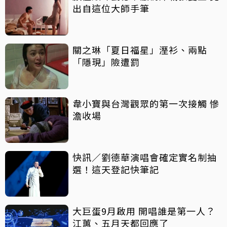
出自這位大師手筆
關之琳「夏日福星」溼衫、兩點
「隱現」險遭罰
韋小寶與台灣觀眾的第一次接觸 慘
澹收場
快訊／劉德華演唱會確定實名制抽
選！這天登記快筆記
大巨蛋9月啟用 開唱誰是第一人？
江蕙、五月天都回應了