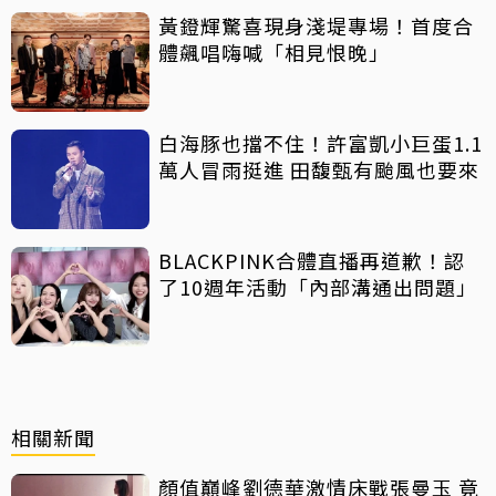
黃鐙輝驚喜現身淺堤專場！首度合
體飆唱嗨喊「相見恨晚」
白海豚也擋不住！許富凱小巨蛋1.1
萬人冒雨挺進 田馥甄有颱風也要來
BLACKPINK合體直播再道歉！認
了10週年活動「內部溝通出問題」
相關新聞
顏值巔峰劉德華激情床戰張曼玉 竟