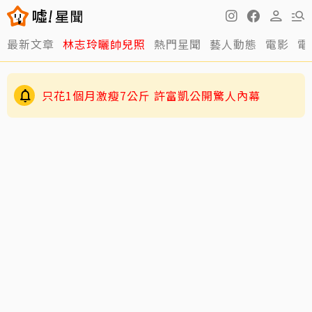
最新文章
林志玲曬帥兒照
熱門星聞
藝人動態
電影
電
只花1個月激瘦7公斤 許富凱公開驚人內幕