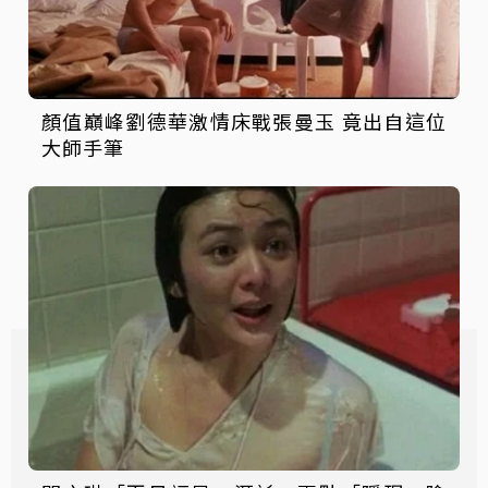
顏值巔峰劉德華激情床戰張曼玉 竟出自這位
大師手筆