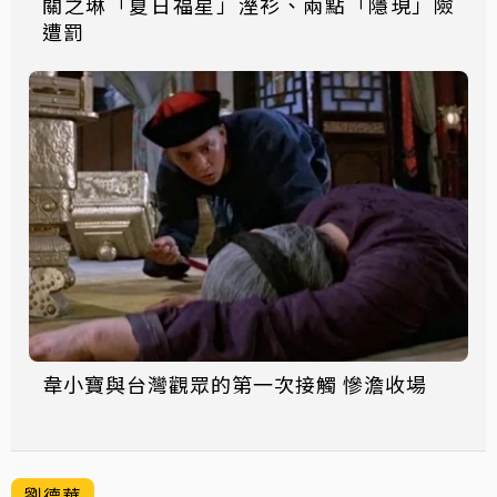
關之琳「夏日福星」溼衫、兩點「隱現」險
遭罰
韋小寶與台灣觀眾的第一次接觸 慘澹收場
劉德華