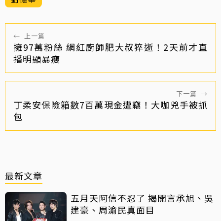
←
上一篇
擁97萬粉絲 網紅廚師肥大叔猝逝！2天前才直
播明顯暴瘦
下一篇
→
丁柔安保險箱數7百萬現金遭竊！大咖兇手被抓
包
最新文章
五月天阿信不忍了 揭開言承旭、吳
建豪、周渝民真面目