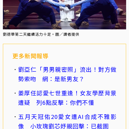
劉德華第二天繼續活力十足。圖／讀者提供
更多新聞報導
劉亞仁「男男親密照」流出！對方做
勢索吻 網：是新男友？
姜厚任認愛七世重逢！女友學歷背景
遭疑 列6點反擊：你們不懂
五月天冠佑20愛女遭AI合成不雅影
像 小玫瑰劉芯妤親回擊：已截圖