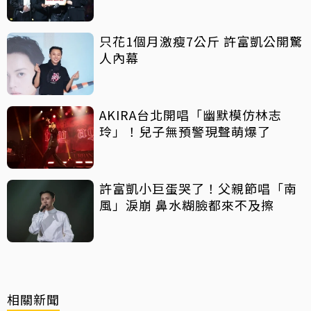
只花1個月激瘦7公斤 許富凱公開驚
人內幕
AKIRA台北開唱「幽默模仿林志
玲」！兒子無預警現聲萌爆了
許富凱小巨蛋哭了！父親節唱「南
風」淚崩 鼻水糊臉都來不及擦
相關新聞