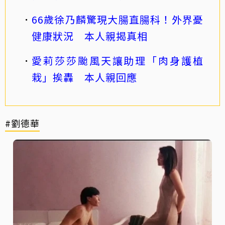
66歲徐乃麟驚現大腸直腸科！外界憂
健康狀況 本人親揭真相
愛莉莎莎颱風天讓助理「肉身護植
栽」挨轟 本人親回應
#劉德華