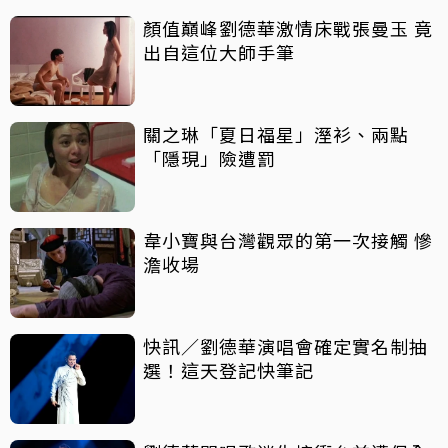
顏值巔峰劉德華激情床戰張曼玉 竟
出自這位大師手筆
關之琳「夏日福星」溼衫、兩點
「隱現」險遭罰
韋小寶與台灣觀眾的第一次接觸 慘
澹收場
快訊／劉德華演唱會確定實名制抽
選！這天登記快筆記