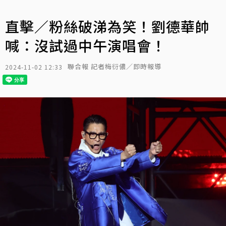
直擊／粉絲破涕為笑！劉德華帥
喊：沒試過中午演唱會！
聯合報 記者梅衍儂／即時報導
2024-11-02 12:33