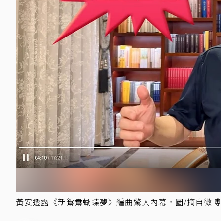
黃安透露《新鴛鴦蝴蝶夢》編曲驚人內幕。圖/摘自微博