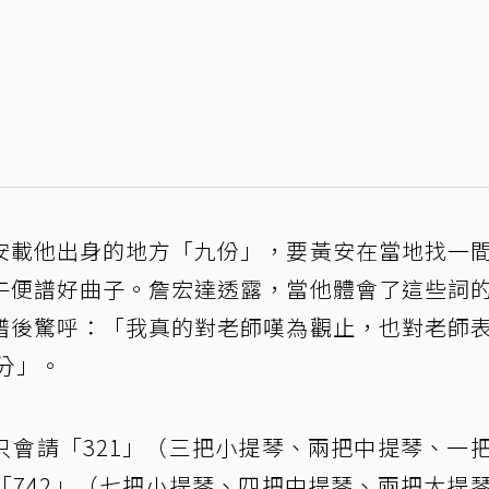
安載他出身的地方「九份」，要黃安在當地找一
午便譜好曲子。詹宏達透露，當他體會了這些詞
譜後驚呼：「我真的對老師嘆為觀止，也對老師
分」。
只會請「321」（三把小提琴、兩把中提琴、一
「742」（七把小提琴、四把中提琴、兩把大提