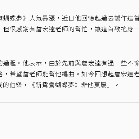
鴦蝴蝶夢》人氣暴漲，近日他回憶起過去製作這
，但很感謝有詹宏達老師的幫忙，讓這首歌搖身
的過程。他表示，由於先前與詹宏達有過一些不
絡，希望詹老師能幫他編曲。如今回想起詹宏達
我的伯樂，《新鴛鴦蝴蝶夢》非他莫屬」。