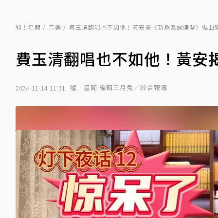
噓！星聞
音樂
費玉清翻唱也不如他！黃安揭《新鴛鴦蝴蝶夢》編曲
費玉清翻唱也不如他！黃安
噓！星聞 編輯三月兔／綜合報導
2024-11-14 11:31