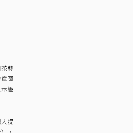
間茶藝
的意圖
表示極
把大提
琴），