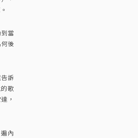
揮。
動到當
為何後
還告訴
我的歌
宏達，
一遍內