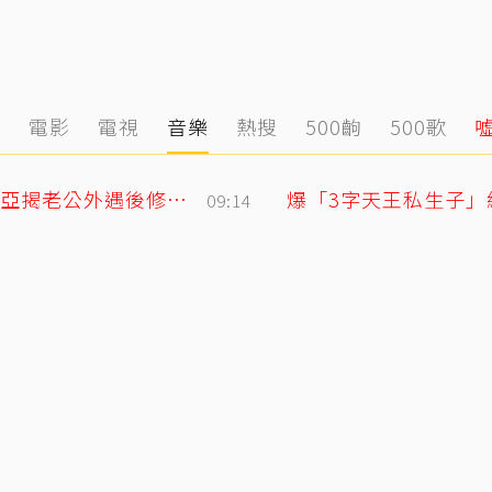
態
電影
電視
音樂
熱搜
500齣
500歌
「明明牽著手，身體卻是僵硬的」 欣西亞揭老公外遇後修復真相
爆「3字天王私生子」
09:14