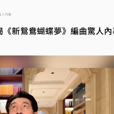
驚人內幕
揭《新鴛鴦蝴蝶夢》編曲驚人內