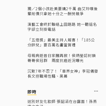
獨／2個小孩赴美要燒2千萬 曲艾玲嘆後
輩削價只拿她十分之一酬勞競爭
演藝工會終於聯絡上田路路 她一聽這名
字卻立刻掛電話
「五燈獎」最美主持人報喜！「185公
分帥兒」要百萬名畫當賀禮
母親病逝昔日家醜再掀！侯炳瑩認封鎖
哥哥侯冠群 兩度抗癌近況曝光
沉默7年不忍了！「車界女神」李冠儀發
長文控職場性騷、黑幕
即時
送別好友化妝師 張韶涵在台露面！孫燕