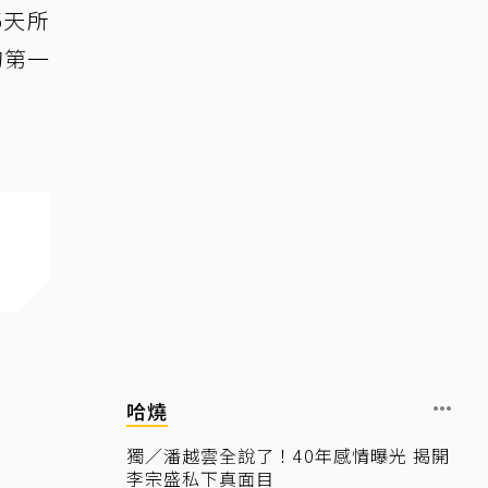
5天所
的第一
哈燒
獨／潘越雲全說了！40年感情曝光 揭開
李宗盛私下真面目