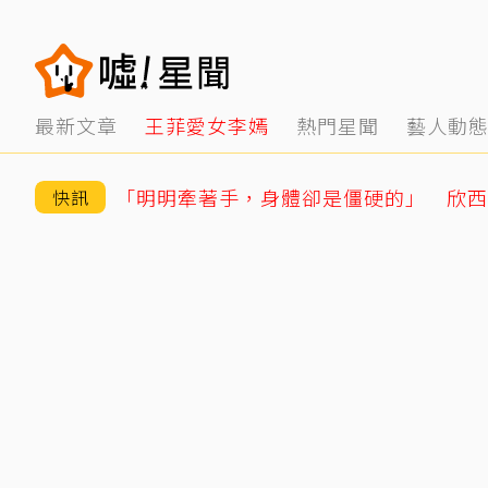
最新文章
王菲愛女李嫣
熱門星聞
藝人動
快訊