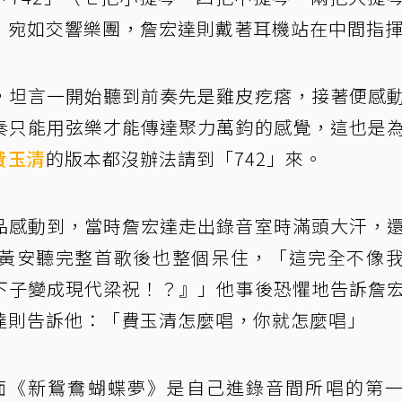
，宛如交響樂團，詹宏達則戴著耳機站在中間指
，坦言一開始聽到前奏先是雞皮疙瘩，接著便感
奏只能用弦樂才能傳達聚力萬鈞的感覺，這也是
費玉清
的版本都沒辦法請到「742」來。
品感動到，當時詹宏達走出錄音室時滿頭大汗，
黃安聽完整首歌後也整個呆住，「這完全不像
下子變成現代梁祝！？』」他事後恐懼地告訴詹
達則告訴他：「費玉清怎麼唱，你就怎麼唱」
面《新鴛鴦蝴蝶夢》是自己進錄音間所唱的第