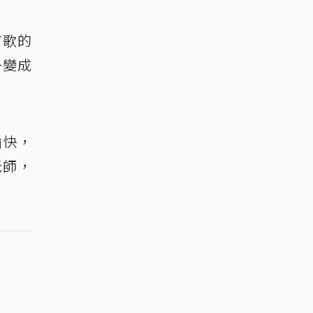
首歌的
一變成
愉快，
老師，