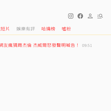
噓短片
娛樂有評
哈燒榜
噓粉
網友瘋猜周杰倫 杰威爾怒發聲明喊告！
09:51