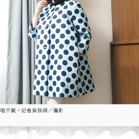
都唱不膩。記者吳致碩／攝影