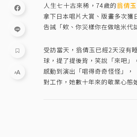
人生七十古來稀，74歲的
翁倩玉
拿下日本唱片大賞、版畫多次獲
告誡「欸、你災樣你在做啥米代
受訪當天，翁倩玉已經2天沒有
球，提了提後背，笑說「來吧」
感動到演出「唱得奇奇怪怪」，
對工作，她數十年來的敬業心態