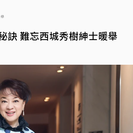
暖舉
生秘訣 難忘西城秀樹紳士暖舉