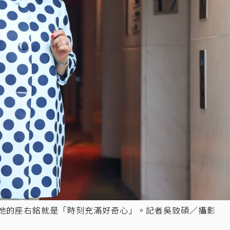
為她的座右銘就是「時刻充滿好奇心」。記者吳致碩／攝影