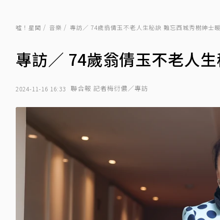
噓！星聞
音樂
專訪／ 74歲翁倩玉不老人生秘訣 難忘西城秀樹紳士
專訪／ 74歲翁倩玉不老人
聯合報 記者梅衍儂／專訪
2024-11-16 16:33