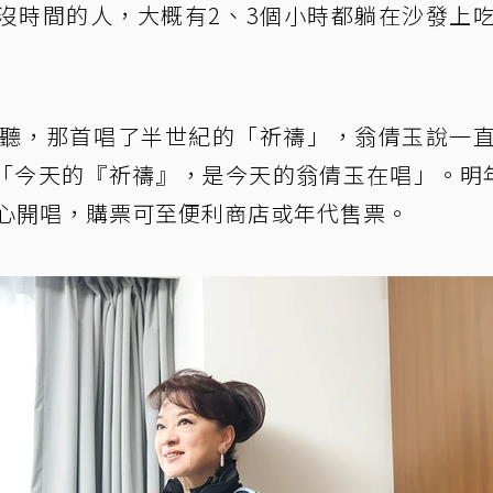
沒時間的人，大概有2、3個小時都躺在沙發上
親聽，那首唱了半世紀的「祈禱」，翁倩玉說一
「今天的『祈禱』，是今天的翁倩玉在唱」。明
中心開唱，購票可至便利商店或年代售票。