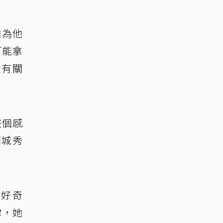
因為他
可能拿
沒有關
整個感
西城秀
滿好奇
律，她