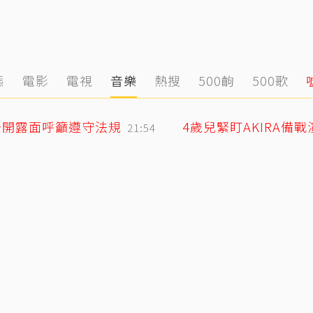
態
電影
電視
音樂
熱搜
500齣
500歌
公開露面呼籲遵守法規
4歲兒緊盯AKIRA備
21:54