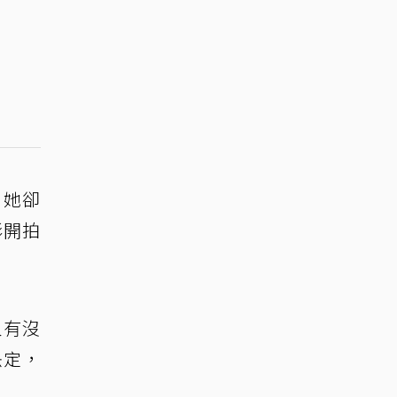
，她卻
影開拍
人有沒
決定，