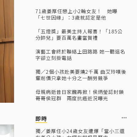
71歲姜厚任戀上小2輪女友！ 她曝
「七世因緣」：3歲就認定是他
「五燈獎」最美主持人報喜！「185公
分帥兒」要百萬名畫當賀禮
演藝工會終於聯絡上田路路 她一聽這名
字卻立刻掛電話
獨／2個小孩赴美要燒2千萬 曲艾玲嘆後
輩削價只拿她十分之一酬勞競爭
母親病逝昔日家醜再掀！侯炳瑩認封鎖
哥哥侯冠群 兩度抗癌近況曝光
即時
獨／姜厚任小24歲女友遭爆「當小三還