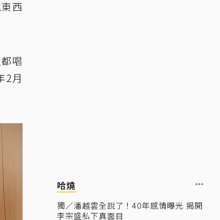
吃東西
直都唱
年2月
哈燒
獨／潘越雲全說了！40年感情曝光 揭開
李宗盛私下真面目