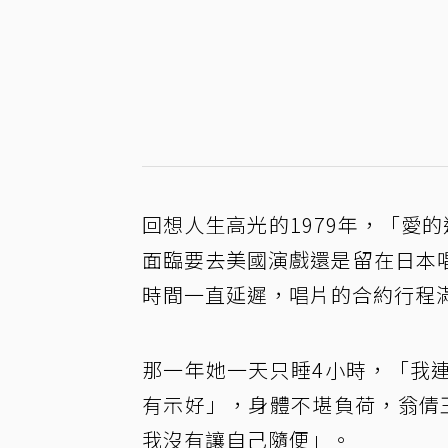
回想人生高光的1979年，「愛
面臨要去美國演戲還是留在日本
時間一直延遲，唱片的合約行程
那一年她一天只睡4小時，「我
有示好」，身體不堪負荷，翁倩
我沒有讓自己隨便」。