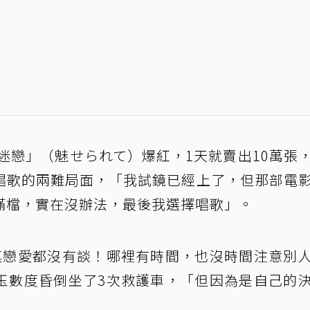
的迷戀」（魅せられて）爆紅，1天就賣出10萬張
唱歌的兩難局面，「我試鏡已經上了，但那部電
滿檔，實在沒辦法，最後我選擇唱歌」。
連戀愛都沒有談！哪裡有時間，也沒時間注意別
玉數度昏倒坐了3次救護車，「但因為是自己的