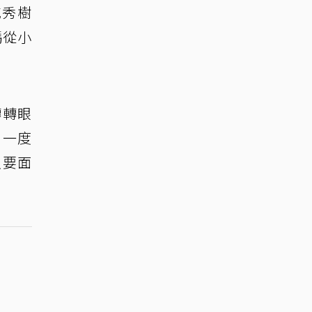
城秀樹
媽從小
轉轉眼
，一度
只要面