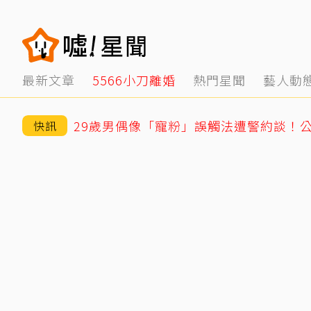
最新文章
5566小刀離婚
熱門星聞
藝人動
29歲男偶像「寵粉」誤觸法遭警約談！
快訊