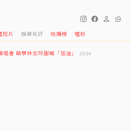
噓短片
娛樂有評
哈燒榜
噓粉
戰演唱會 萌學林志玲甜喊「加油」
20:54