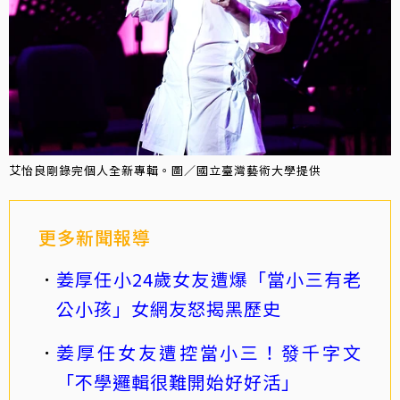
艾怡良剛錄完個人全新專輯。圖／國立臺灣藝術大學提供
更多新聞報導
姜厚任小24歲女友遭爆「當小三有老
公小孩」女網友怒揭黑歷史
姜厚任女友遭控當小三！發千字文
「不學邏輯很難開始好好活」