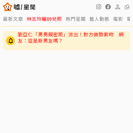
最新文章
林志玲曬帥兒照
熱門星聞
藝人動態
電影
電
五月天冠佑20愛女遭AI合成不雅影像 小玫瑰劉
芯妤親回擊：已截圖存證
劉亞仁「男男親密照」流出！對方做勢索吻 網
友：這是新男友嗎？