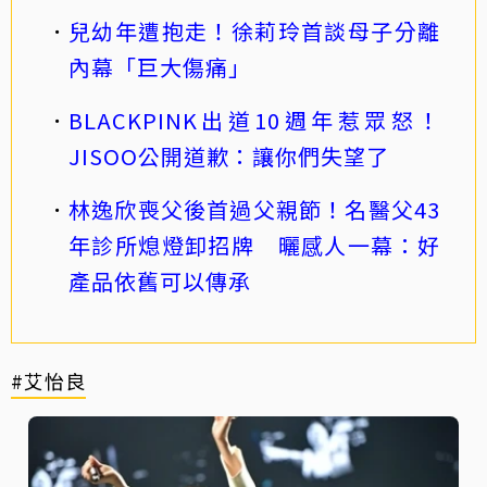
兒幼年遭抱走！徐莉玲首談母子分離
內幕「巨大傷痛」
BLACKPINK出道10週年惹眾怒！
JISOO公開道歉：讓你們失望了
林逸欣喪父後首過父親節！名醫父43
年診所熄燈卸招牌 曬感人一幕：好
產品依舊可以傳承
#艾怡良