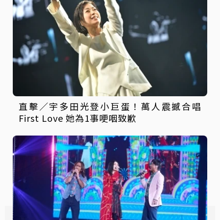
直擊／宇多田光登小巨蛋！萬人震撼合唱
First Love 她為1事哽咽致歉