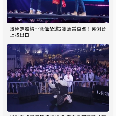
接棒蚌殼精…徐佳瑩邀2隻馬當嘉賓！笑倒台
上找出口