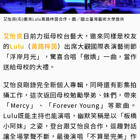
艾怡良(右)邀來Lulu黃路梓茵合作。圖／國立臺灣藝術大學提供
艾怡良
日前力挺母校台藝大，邀來同樣是校友
的
Lulu
（
黃路梓茵
）出席大觀國際表演藝術節
「浮岸月光」，驚喜合唱「傲嬌」一曲，當作
送給母校的大禮。
艾怡良剛錄完全新個人專輯，同時還有影集拍
攝工作，這次返回母校勉勵學弟、妹們，帶來
「Mercy」、「Forever Young」等歌曲。
Lulu既能主持也能演唱，幽默笑稱是以「板橋
小阿妹」之姿，登台跟艾怡良合作，逗趣對話
讓全場掌聲不斷，最後演唱「不算是完美」作