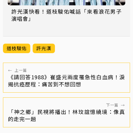
許光漢快看！道枝駿佑喊話「來看浪花男子
演唱會」
道枝駿佑
許光漢
←
上一篇
《請回答1988》崔盛元兩度罹急性白血病！淚
揭抗癌歷程：痛苦到不想回想
下一篇
→
「神之鄉」民視將播出！林玟誼憶繞境：像真
的走完一趟