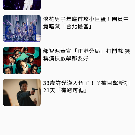
浪花男子年底首攻小巨蛋！團員中
竟暗藏「台北擔當」
邰智源黃宣「正港分局」打鬥戲 笑
稱演技數學都要好
33歲許光漢入伍了！？被目擊新訓
21天「有跡可循」