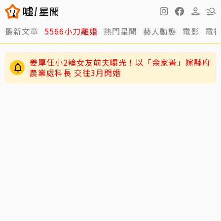
最新文章
5566小刀離婚
熱門星聞
藝人動態
電影
電
姜厚任小2輪女友前夫曝光！以「余家菁」嫁縣府
農業處科長 交往3月閃婚