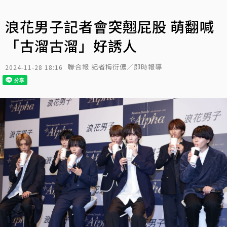
浪花男子記者會突翹屁股 萌翻喊
「古溜古溜」好誘人
聯合報 記者梅衍儂／即時報導
2024-11-28 18:16