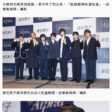
大橋和也搞笑扭屁股，表示布丁吃太多，「屁股變得咕溜咕溜」。記
者吳致碩／攝影
浪花男子周末將在台北小巨蛋開唱。記者吳致碩／攝影