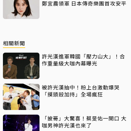
鄭宜農領軍 日本傳奇樂團首攻安平
相關新聞
許光漢進軍韓國「壓力山大」！合
作重量級大咖內幕曝光
被許光漢抽中！粉上台激動爆哭
「摸頭殺加持」全場瘋狂
「披哥」大驚喜！蔡旻佑一開口 大
咖男神許光漢也來了