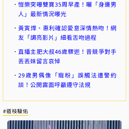
愷樂突曝雙寶35周早產！曬「身邊男
人」最新情況曝光
黃寅燁、惠利確認愛意深情熱吻！網
友「調亮影片」細看舌吻過程
直播主肥大叔46歲驟逝！昔競爭對手
丟丟妹留言哀悼
29歲男偶像「寵粉」誤觸法遭警約
談！公開露面呼籲遵守法規
#道枝駿佑