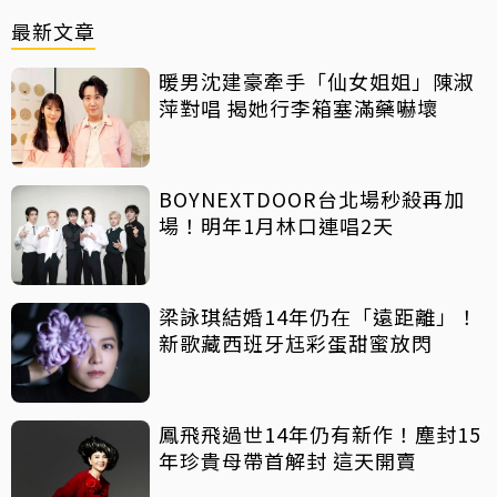
最新文章
暖男沈建豪牽手「仙女姐姐」陳淑
萍對唱 揭她行李箱塞滿藥嚇壞
BOYNEXTDOOR台北場秒殺再加
場！明年1月林口連唱2天
梁詠琪結婚14年仍在「遠距離」！
新歌藏西班牙尪彩蛋甜蜜放閃
鳳飛飛過世14年仍有新作！塵封15
年珍貴母帶首解封 這天開賣