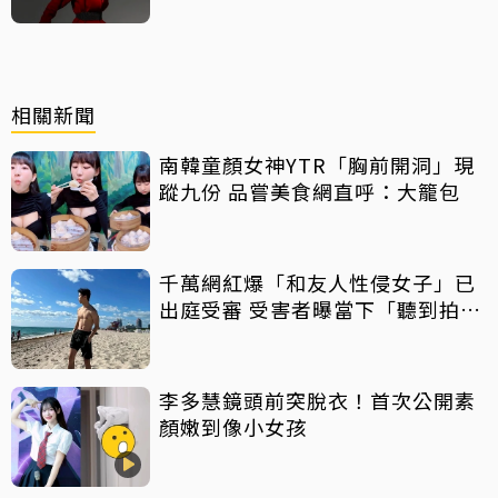
相關新聞
南韓童顏女神YTR「胸前開洞」現
蹤九份 品嘗美食網直呼：大籠包
千萬網紅爆「和友人性侵女子」已
出庭受審 受害者曝當下「聽到拍片
聲」
李多慧鏡頭前突脫衣！首次公開素
顏嫩到像小女孩