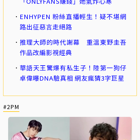
「ONLYFANS賺錢」她氣炸心寒
ENHYPEN 粉絲直播輕生！疑不堪網
路出征惡言走絕路
推理大師的時代謝幕 重溫東野圭吾
作品改編影視經典
華語天王驚爆有私生子！陸第一狗仔
卓偉曝DNA驗真相 網友瘋猜3字巨星
#2PM