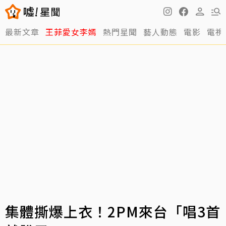
最新文章
王菲愛女李嫣
熱門星聞
藝人動態
電影
電視
集體撕爆上衣！2PM來台「唱3首