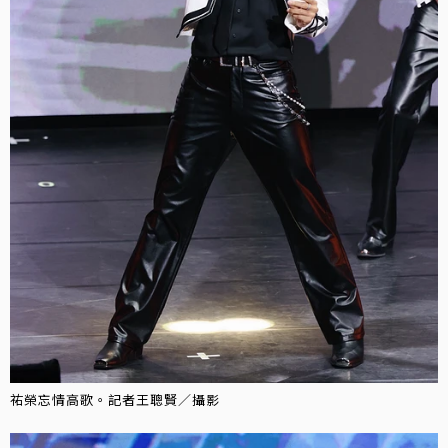
祐榮忘情高歌。記者王聰賢／攝影