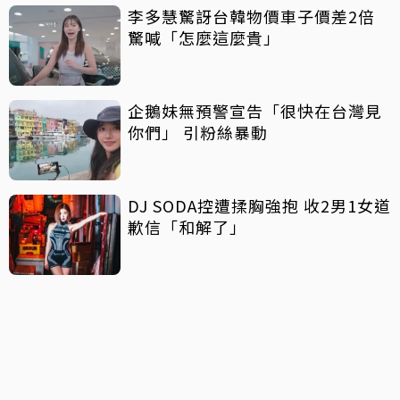
李多慧驚訝台韓物價車子價差2倍
驚喊「怎麼這麼貴」
企鵝妹無預警宣告「很快在台灣見
你們」 引粉絲暴動
DJ SODA控遭揉胸強抱 收2男1女道
歉信「和解了」