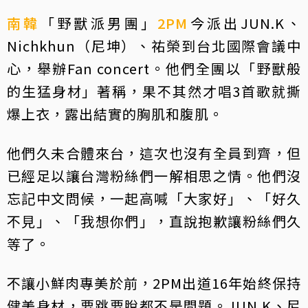
南韓
「野獸派男團」
2PM
今派出JUN.K、
Nichkhun（尼坤）、祐榮到台北國際會議中
心，舉辦Fan concert。他們全團以「野獸般
的生猛身材」著稱，果不其然才唱3首歌就撕
爆上衣，露出結實的胸肌和腹肌。
他們久未合體來台，這次也沒有全員到齊，但
已經足以讓台灣粉絲們一解相思之情。他們沒
忘記中文問候，一起高喊「大家好」、「好久
不見」、「我想你們」，直說抱歉讓粉絲們久
等了。
不讓小鮮肉專美於前，2PM出道16年始終保持
健美身材，要跳要脫都不是問題。JUN.K、尼