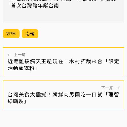
首次台灣跨年獻台南
2PM
南韓
←
上一篇
近距離接觸天王趁現在！木村拓哉來台「限定
活動寵鐵粉」
下一篇
→
台灣美食太震撼！韓鮮肉男團吃一口就「理智
線斷裂」