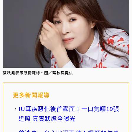
蔡秋鳳表示感情隨緣。圖／蔡秋鳳提供
更多新聞報導
IU耳疾惡化後首露面！一口氣曬19張
近照 真實狀態全曝光