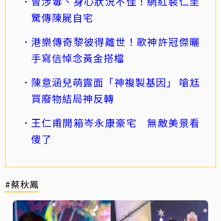
曾涉毒、身心狀況不佳！網紅裴仁圭
驚傳陳屍自宅
港樂傳奇黎彼得離世！歌神許冠傑曬
手寫信悼念黃金搭檔
陳意涵兒萌露面「神複製基因」 嗆尪
買廢物結局神反轉
王仁甫開箱岑永康豪宅 無敵美景看
傻了
#蔡秋鳳