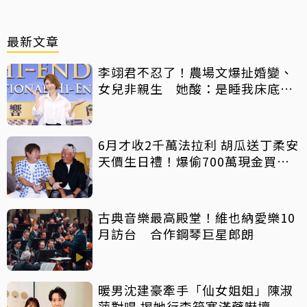
最新文章
李翊君不忍了！農場文爆扯婚變、
女兒非親生 她酸：是睡我床底
下？
6月才收2千萬法拉利 胡瓜送丁柔安
天價生日禮！爆偷700萬現金買禮
物
古典音樂最高殿堂！維也納愛樂10
月訪台 合作鋼琴巨星郎朗
暖男沈建豪牽手「仙女姐姐」陳淑
萍對唱 揭她行李箱塞滿藥嚇壞