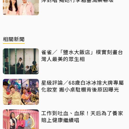
相關新聞
雀雀／「鹽水大飯店」樸實刻畫台
灣人最美的眾生相
星級評論／68歲白冰冰捨大牌專屬
化妝室 搬小桌駐棚背後原因曝光
工作到吐血、血尿！天后為了養家
賠上健康繼續唱