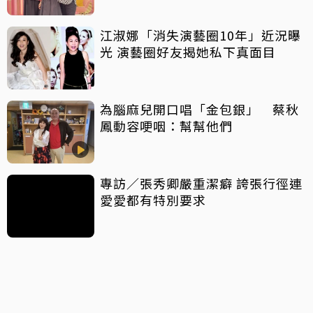
江淑娜「消失演藝圈10年」近況曝
光 演藝圈好友揭她私下真面目
為腦麻兒開口唱「金包銀」 蔡秋
鳳動容哽咽：幫幫他們
專訪／張秀卿嚴重潔癖 誇張行徑連
愛愛都有特別要求