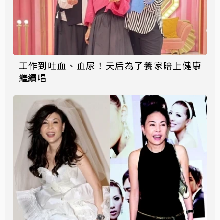
工作到吐血、血尿！天后為了養家賠上健康
繼續唱