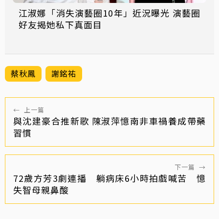
江淑娜「消失演藝圈10年」近況曝光 演藝圈
好友揭她私下真面目
蔡秋鳳
謝銘祐
←
上一篇
與沈建豪合推新歌 陳淑萍憶南非車禍養成帶藥
習慣
下一篇
→
72歲方芳3劇連播 躺病床6小時拍戲喊苦 憶
失智母親鼻酸