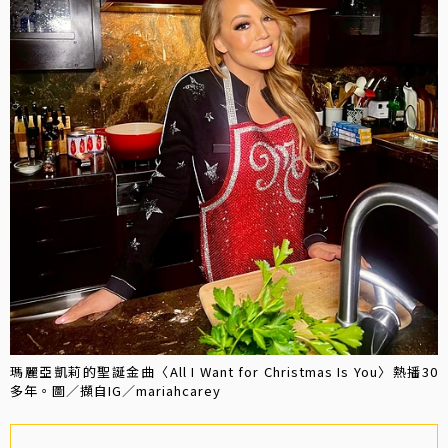
瑪麗亞凱莉的聖誕金曲〈All I Want for Christmas Is You〉熱播30
多年。圖／擷自IG／mariahcarey