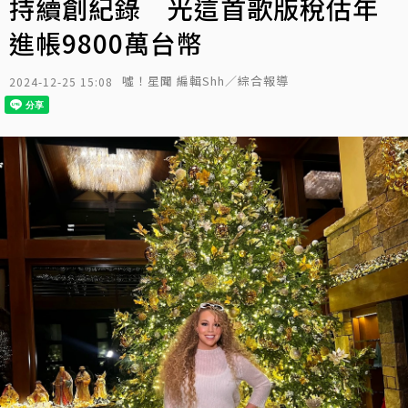
持續創紀錄 光這首歌版稅估年
進帳9800萬台幣
噓！星聞 編輯Shh／綜合報導
2024-12-25 15:08