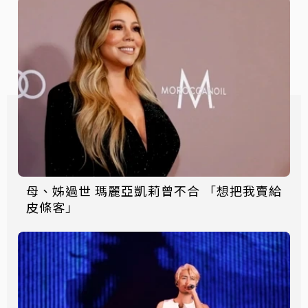
母、姊過世 瑪麗亞凱莉曾不合 「想把我賣給
皮條客」