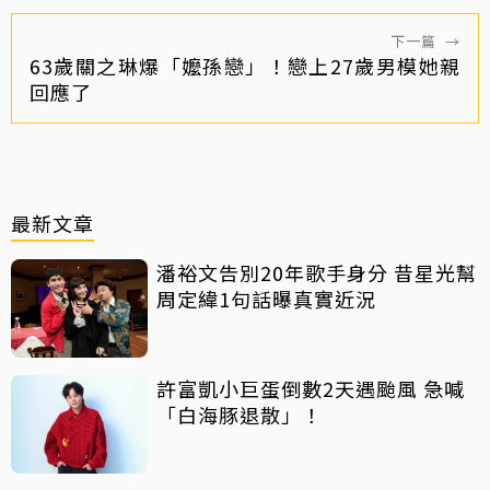
下一篇
→
63歲關之琳爆「嬤孫戀」！戀上27歲男模她親
回應了
最新文章
潘裕文告別20年歌手身分 昔星光幫
周定緯1句話曝真實近況
許富凱小巨蛋倒數2天遇颱風 急喊
「白海豚退散」！