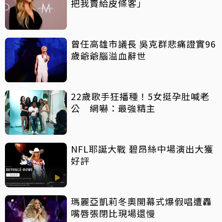
把我賣給皮條客」
曾任高雄市議長 吳克群悲痛證實96
歲爺爺腦溢血辭世
22歲歌手狂播種！5女挺孕肚喊老
公 網嚇：最強精主
NFL耶誕大戰 碧昂絲中場演出大獲
好評
瑪麗亞凱莉冬奧開幕式爆假唱遭轟
嘴唇張閉比現場還慢