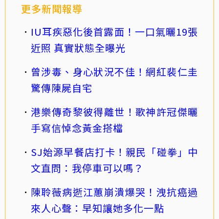
更多新聞報導
IU耳疾惡化後首露面！一口氣曬19張
近照 真實狀態全曝光
曾涉毒、身心狀況不佳！網紅裴仁圭
驚傳陳屍自宅
港樂傳奇黎彼得離世！歌神許冠傑曬
手寫信悼念黃金搭檔
SJ始源早餐店打卡！親民「碰拳」中
文直問：我停車可以嗎？
陳聆薇病逝江蕙崩潰爆哭！洩抗癌過
來人心聲：早知讓她多化一點