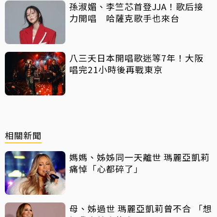
孫淑媚、李竺芯首登JJA！歌后接
力開唱 哈薩克歌手也來台
八三夭日本開唱歌迷等7年！大阪
唱完21小時後再戰東京
相關新聞
媽媽、姊姊同一天離世 瑪麗亞凱莉
痛悼「心都碎了」
母、姊過世 瑪麗亞凱莉曾不合 「想