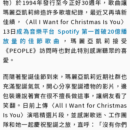
物）於1994年發行至今正好30週年，歌曲讓
瑪麗亞凱莉締造許多歌壇紀錄，最近又再填新
佳績，〈All I Want for Christmas Is You〉
13日
成為音樂平台 Spotify 第一首破20億播
放量的佳節歌曲
，瑪麗亞凱莉接受
《PEOPLE》訪問時也對此特別感謝聽眾的喜
愛。
而隨著聖誕佳節到來，瑪麗亞凱莉近期社群也
充滿聖誕氣氛，開心分享聖誕禮物的影片，邊
包裝邊說著實在很不擅長做這事，讓網友看了
笑翻。日前上傳〈All I Want for Christmas
Is You〉演唱精選片段，並感謝歌迷、工作團
隊和她一起慶祝聖誕之旅，直呼：「沒有你們