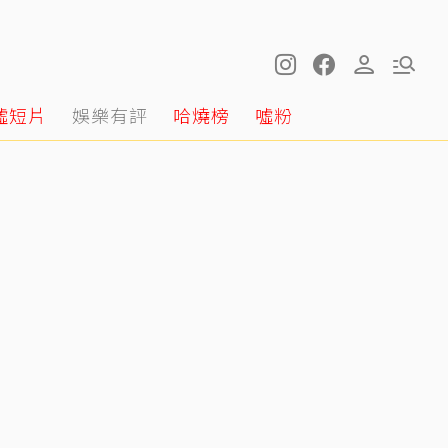
噓短片
娛樂有評
哈燒榜
噓粉