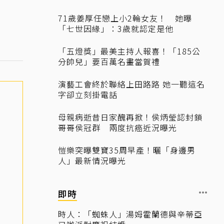
71歲姜厚任戀上小2輪女友！ 她曝
「七世因緣」：3歲就認定是他
「五燈獎」最美主持人報喜！「185公
分帥兒」要百萬名畫當賀禮
演藝工會終於聯絡上田路路 她一聽這名
字卻立刻掛電話
母親病逝昔日家醜再掀！侯炳瑩認封鎖
哥哥侯冠群 兩度抗癌近況曝光
愷樂突曝雙寶35周早產！曬「身邊男
人」最新情況曝光
即時
時人：「蜘蛛人」湯姆霍蘭德與辛蒂亞