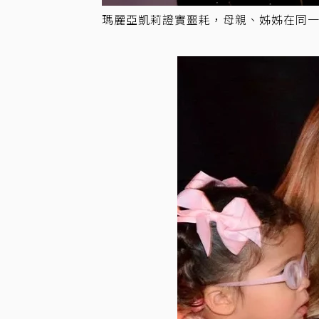
瑪麗亞凱莉證實噩耗，母親、姊姊在同一