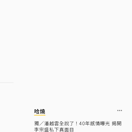
哈燒
獨／潘越雲全說了！40年感情曝光 揭開
李宗盛私下真面目