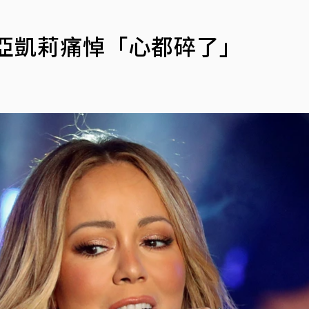
亞凱莉痛悼「心都碎了」