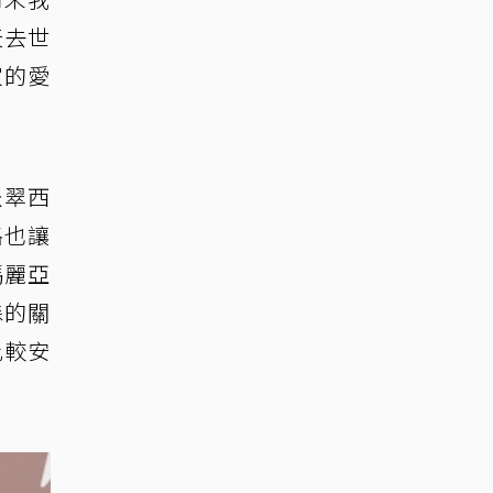
天去世
家的愛
派翠西
格也讓
瑪麗亞
森的關
比較安