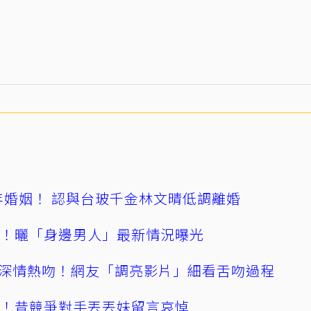
4年婚姻！ 認與台玻千金林文晴低調離婚
產！曬「身邊男人」最新情況曝光
深情熱吻！網友「調亮影片」細看舌吻過程
逝！昔競爭對手丟丟妹留言哀悼