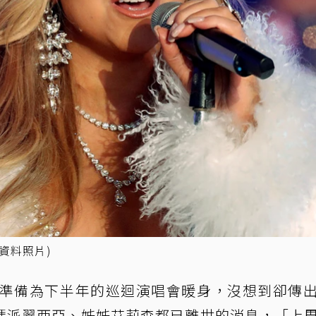
資料照片)
準備為下半年的巡迴演唱會暖身，沒想到卻傳
媽派翠西亞、姊姊艾莉森都已離世的消息，「上