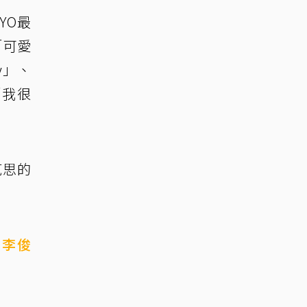
YO最
「可愛
y」、
「我很
克思的
的
李俊