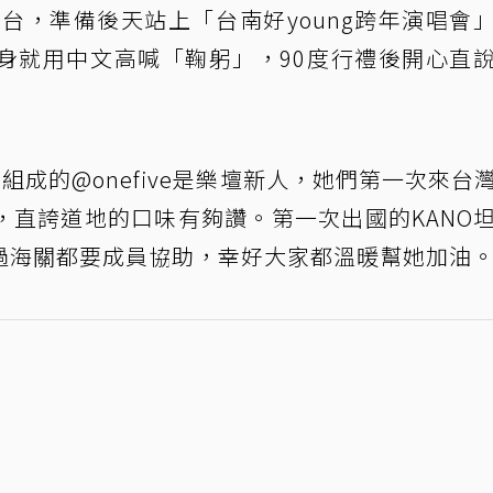
天來台，準備後天站上「台南好young跨年演唱會
身就用中文高喊「鞠躬」，90度行禮後開心直
UMI組成的@onefive是樂壇新人，她們第一次來台
，直誇道地的口味有夠讚。第一次出國的KANO
過海關都要成員協助，幸好大家都溫暖幫她加油