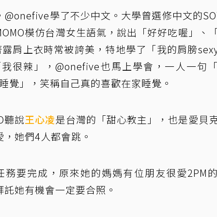
onefive學了不少中文。大學曾選修中文的SO
MOMO模仿台灣女生語氣，說出「好好吃喔」、
著露肩上衣時常被誇美，特地學了「我的肩膀sex
很辣」，@onefive也馬上學會，一人一句
家睡覺」，笑稱自己真的喜歡在家睡覺。
O聽說
王心凌
是台灣的「甜心教主」，也是愛貝
愛，她們4人都會跳。
級任務要完成，原來她的媽媽有位朋友很愛2PM
拜託她有機會一定要合照。