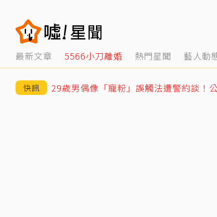
最新文章
5566小刀離婚
熱門星聞
藝人動
29歲男偶像「寵粉」誤觸法遭警約談！
快訊