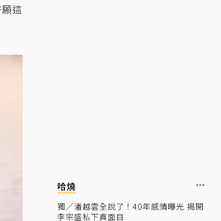
許願這
哈燒
獨／潘越雲全說了！40年感情曝光 揭開
李宗盛私下真面目