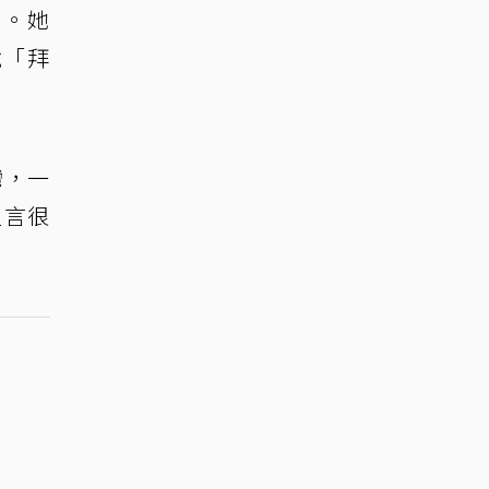
」。她
說「拜
灣，一
坦言很
。