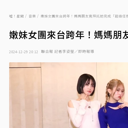
噓！星聞
音樂
嫩妹女團來台跨年！媽媽朋友竟拜託她完成「超級任
嫩妹女團來台跨年！媽媽朋
聯合報 記者李姿瑩／即時報導
2024-12-29 20:12