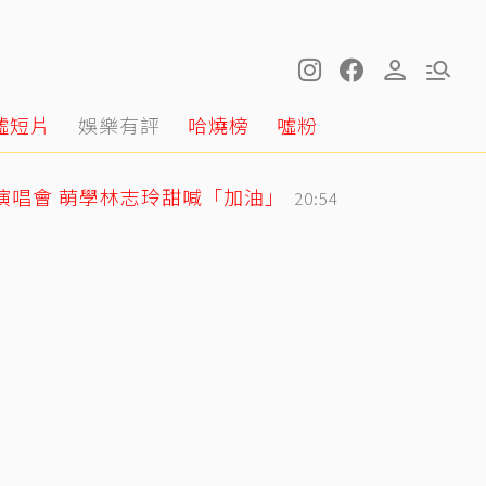
噓短片
娛樂有評
哈燒榜
噓粉
戰演唱會 萌學林志玲甜喊「加油」
20:54