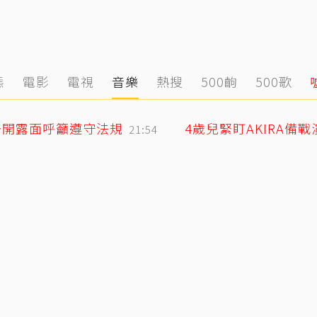
態
電影
電視
音樂
熱搜
500齣
500歌
公開露面呼籲遵守法規
4歲兒緊盯AKIRA備
21:54