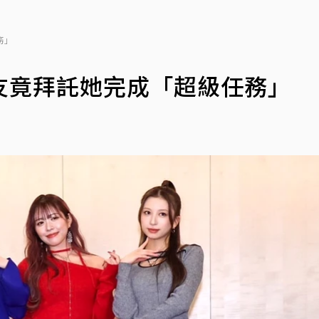
務」
友竟拜託她完成「超級任務」