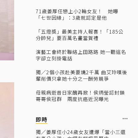
71歲姜厚任戀上小2輪女友！ 她曝
「七世因緣」：3歲就認定是他
「五燈獎」最美主持人報喜！「185公
分帥兒」要百萬名畫當賀禮
演藝工會終於聯絡上田路路 她一聽這名
字卻立刻掛電話
獨／2個小孩赴美要燒2千萬 曲艾玲嘆後
輩削價只拿她十分之一酬勞競爭
母親病逝昔日家醜再掀！侯炳瑩認封鎖
哥哥侯冠群 兩度抗癌近況曝光
即時
獨／姜厚任小24歲女友遭爆「當小三還