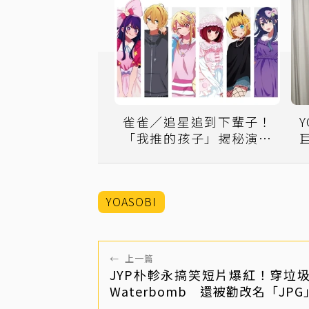
雀雀／追星追到下輩子！
「我推的孩子」揭秘演藝
圈生態
YOASOBI
←
上一篇
JYP朴軫永搞笑短片爆紅！穿垃
Waterbomb 還被勸改名「JPG