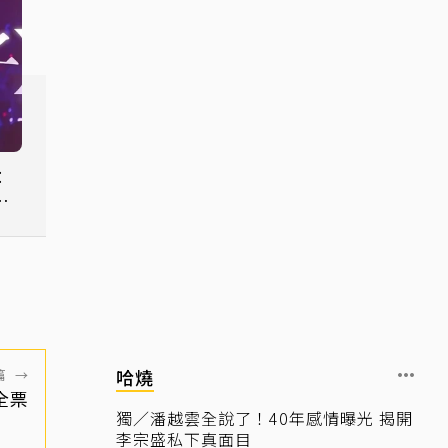
：
原
哈燒
篇
→
全票
獨／潘越雲全說了！40年感情曝光 揭開
李宗盛私下真面目