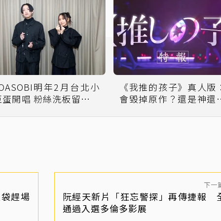
YOASOBI明年2月台北小
《我推的孩子》真人版
巨蛋開唱 粉絲洗板留言求
會毀掉原作？還是神還
「實名制抽選」
呢？
下一
圾袋趕場
阮經天新片「狂忘警探」再傳捷報 
」
通過入選多倫多影展