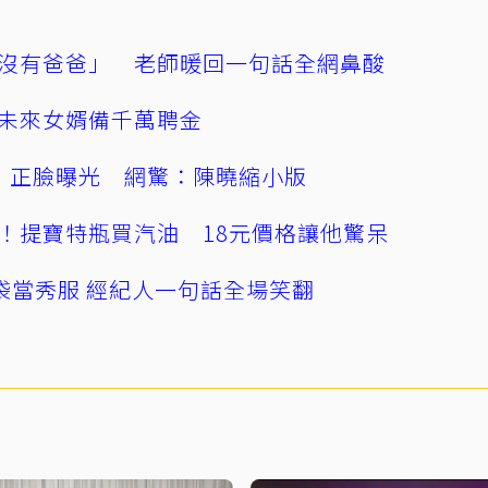
沒有爸爸」 老師暖回一句話全網鼻酸
未來女婿備千萬聘金
」正臉曝光 網驚：陳曉縮小版
！提寶特瓶買汽油 18元價格讓他驚呆
袋當秀服 經紀人一句話全場笑翻