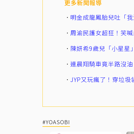
更多新聞報導
明金成龍鳳胎兒吐「我
周渝民護女超狂！笑喊
陳妍希9歲兒「小星星
連晨翔騎車竟半路沒油
JYP又玩瘋了！穿垃圾
#YOASOBI