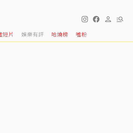
噓短片
娛樂有評
哈燒榜
噓粉