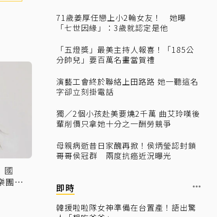
71歲姜厚任戀上小2輪女友！ 她曝
「七世因緣」：3歲就認定是他
「五燈獎」最美主持人報喜！「185公
分帥兒」要百萬名畫當賀禮
演藝工會終於聯絡上田路路 她一聽這名
字卻立刻掛電話
獨／2個小孩赴美要燒2千萬 曲艾玲嘆後
輩削價只拿她十分之一酬勞競爭
母親病逝昔日家醜再掀！侯炳瑩認封鎖
哥哥侯冠群 兩度抗癌近況曝光
！國
樂團首
即時
韓援啦啦隊女神準備在台置產！語出驚