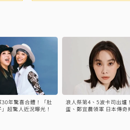
軍30年驚喜合體！「肚
浪人祭第4、5波卡司出爐
子」超驚人近況曝光！
蛋、鄭宜農領軍 日本傳奇
攻安平