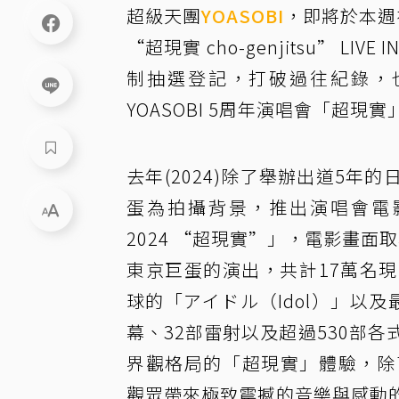
超級天團
YOASOBI
，即將於本週在台
“超現實 cho-genjitsu” L
制抽選登記，打破過往紀錄，
YOASOBI 5周年演唱會「超
去年(2024)除了舉辦出道5
蛋為拍攝背景，推出演唱會電影「劇場版 
2024 “超現實”」，電影畫面取材
東京巨蛋的演出，共計17萬名
球的「アイドル（Idol）」以及
幕、32部雷射以及超過530部各
界觀格局的「超現實」體驗，除了
觀眾帶來極致震撼的音樂與感動