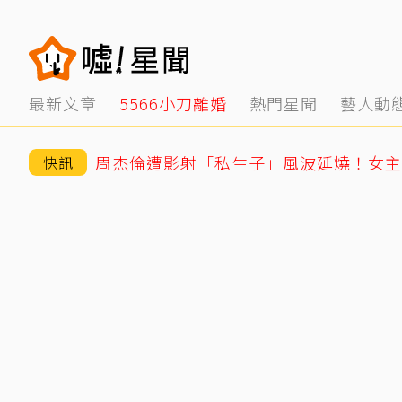
最新文章
5566小刀離婚
熱門星聞
藝人動
周杰倫遭影射「私生子」風波延燒！女主
快訊