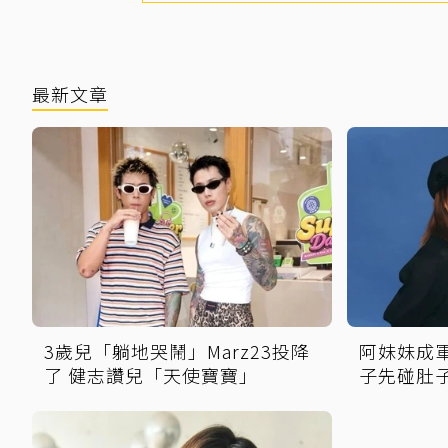
最新文章
3歲兒「躺地哭鬧」Marz23投降
阿妹妹成
了 健志讚兒「天使寶寶」
子先碰肚