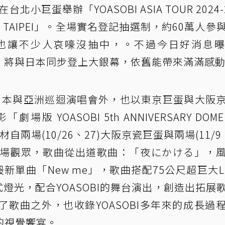
北小巨蛋舉辦「YOASOBI ASIA TOUR 2024-
IVE IN TAIPEI」。全場實名登記抽選制，約60萬人
也讓不少人哀嚎沒抽中，。不過今日好消息
現實」將與日本同步登上大銀幕，依舊能帶來滿滿感
年的日本與亞洲巡迴演唱會外，也以東京巨蛋與大阪
YOASOBI 5th ANNIVERSARY DOME L
自兩場(10/26、27)大阪京瓷巨蛋與兩場(11/9、
現場觀眾，歌曲從出道歌曲：「夜にかける」，
最新單曲「New me」，歌曲搭配75公尺超巨大L
式燈光，配合YOASOBI的舞台演出，創造出拓展
歌曲之外，也收錄YOASOBI多年來的成長過
的視覺饗宴。