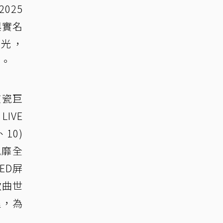
2025
參與實名
曝光，
動。
京瓷巨
IVE
10)
風靡全
ED屏
歌曲世
程，為