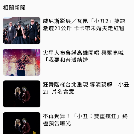
相關新聞
威尼斯影展／瓦昆「小丑2」笑認
激瘦21公斤 卡卡帶未婚夫走紅毯
火星人布魯諾高雄開唱 興奮高喊
「我要和台灣結婚」
狂舞階梯台北重現 導演親解「小丑
2」片名含意
不再獨舞！「小丑：雙重瘋狂」終
極預告曝光