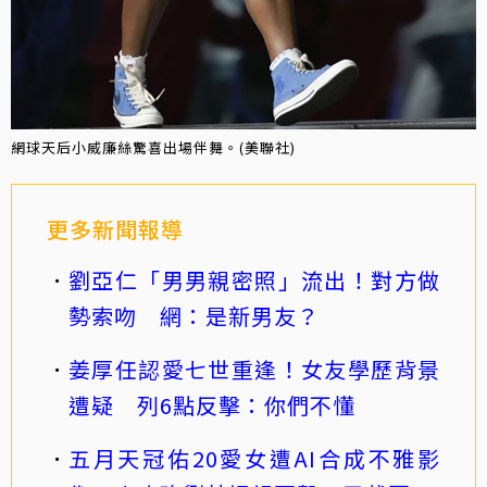
網球天后小威廉絲驚喜出場伴舞。(美聯社)
更多新聞報導
劉亞仁「男男親密照」流出！對方做
勢索吻 網：是新男友？
姜厚任認愛七世重逢！女友學歷背景
遭疑 列6點反擊：你們不懂
五月天冠佑20愛女遭AI合成不雅影