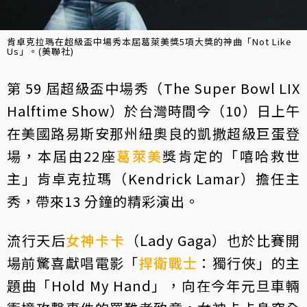
肯卓克拉瑪在超級盃中場秀本屆葛萊美獎5項大獎的神曲「Not Like
Us」。(美聯社)
第 59 屆超級盃中場秀（The Super Bowl LIX
Halftime Show）於台灣時間今（10）日上午
在美國路易斯安那州紐奧良的凱撒超級巨蛋登
場，本屆由22座
葛萊美
獎肯定的「嘻哈救世
主」肯卓克拉瑪（Kendrick Lamar）擔任主
秀，帶來13 分鐘的精彩演出。
流行天后
女神卡卡
（Lady Gaga）也於比賽開
場前驚喜獻唱電影「
捍衛戰士
：獨行俠」的主
題曲「Hold My Hand」，向在今年元旦車輛