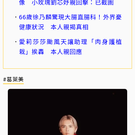
像 小玫瑰劉芯妤親回擊：已截圖
66歲徐乃麟驚現大腸直腸科！外界憂
健康狀況 本人親揭真相
愛莉莎莎颱風天讓助理「肉身護植
栽」挨轟 本人親回應
#葛萊美