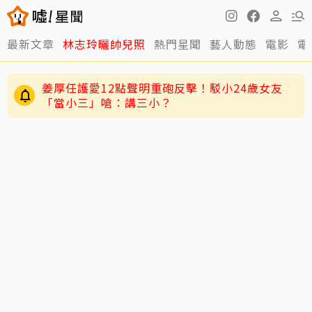
最新文章
林志玲曬帥兒照
熱門星聞
藝人動態
電影
電
姜厚任護愛12點聲明重砲反擊！駁小24歲女友
「當小三」嗆：講三小？