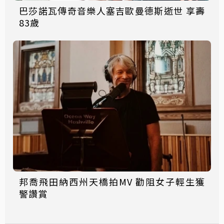
巴莎諾瓦傳奇音樂人塞吉歐曼德斯逝世 享壽
83歲
邦喬飛田納西州天橋拍MV 勸阻女子輕生獲
警讚賞