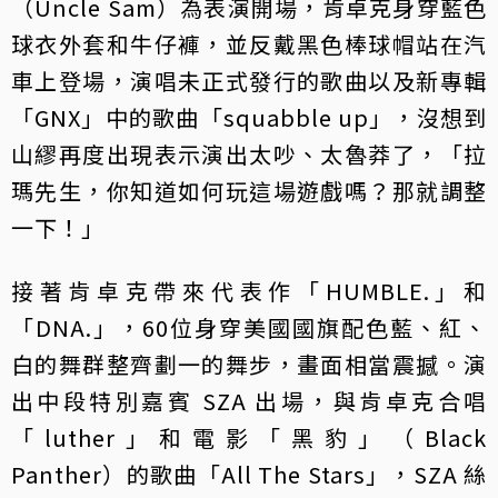
（Uncle Sam）為表演開場，肯卓克身穿藍色
球衣外套和牛仔褲，並反戴黑色棒球帽站在汽
車上登場，演唱未正式發行的歌曲以及新專輯
「GNX」中的歌曲「squabble up」，沒想到
山繆再度出現表示演出太吵、太魯莽了，「拉
瑪先生，你知道如何玩這場遊戲嗎？那就調整
一下！」
接著肯卓克帶來代表作「HUMBLE.」和
「DNA.」，60位身穿美國國旗配色藍、紅、
白的舞群整齊劃一的舞步，畫面相當震撼。演
出中段特別嘉賓 SZA 出場，與肯卓克合唱
「luther」和電影「黑豹」（Black
Panther）的歌曲「All The Stars」，SZA 絲