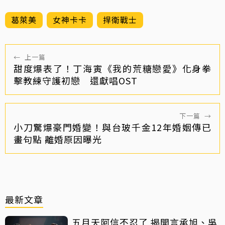
葛萊美
女神卡卡
捍衛戰士
←
上一篇
甜度爆表了！丁海寅《我的荒糖戀愛》化身拳
擊教練守護初戀 還獻唱OST
下一篇
→
小刀驚爆豪門婚變！與台玻千金12年婚姻傳已
畫句點 離婚原因曝光
最新文章
五月天阿信不忍了 揭開言承旭、吳