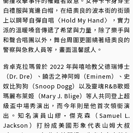
衝撞攻擊事件的罹難者致意。女神卡卡身穿全
白禮服與寬邊白帽，在紐奧良的波本街的街頭
上以鋼琴自彈自唱〈Hold My Hand〉，實力
派的溫暖嗓音傳遞了希望與力量，除了樂手與
和聲合唱團以外，舞台周圍更圍繞著紐奧良的
警察與急救人員等，畫面溫馨感人。
肯卓克拉瑪曾於 2022 年與嘻哈教父德瑞博士
（Dr. Dre）、饒舌之神阿姆（Eminem）、史
奴比狗狗（Snoop Dogg）以及靈魂R&B歌姬
瑪麗布萊姬（Mary J. Blige）等人共同登上超
級盃中場秀演出，而今年則是他首次領銜演
出。知名演員山繆·傑克森（Samuel L.
Jackson）打扮成美國形象代表山姆大叔