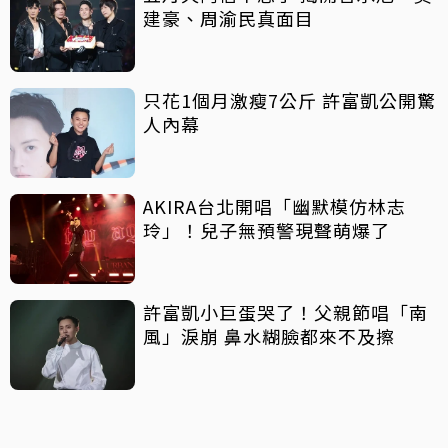
建豪、周渝民真面目
只花1個月激瘦7公斤 許富凱公開驚
人內幕
AKIRA台北開唱「幽默模仿林志
玲」！兒子無預警現聲萌爆了
許富凱小巨蛋哭了！父親節唱「南
風」淚崩 鼻水糊臉都來不及擦