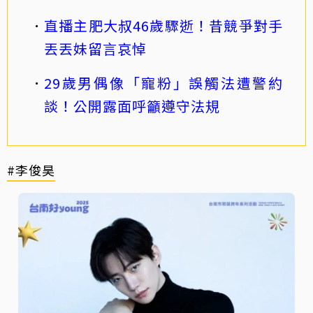
直播主肥大叔46歲驟逝！昔競爭對手
丟丟妹留言哀悼
29歲男偶像「寵粉」誤觸法遭警約
談！公開露面呼籲遵守法規
#李俊昊