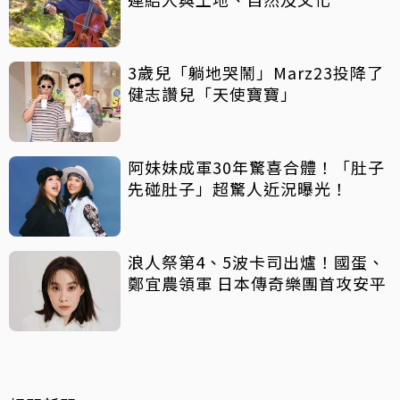
3歲兒「躺地哭鬧」Marz23投降了
健志讚兒「天使寶寶」
阿妹妹成軍30年驚喜合體！「肚子
先碰肚子」超驚人近況曝光！
浪人祭第4、5波卡司出爐！國蛋、
鄭宜農領軍 日本傳奇樂團首攻安平