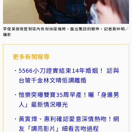
李俊昊發現管制區內有粉絲接機時，露出驚訝的眼神。記者黃仲明／
攝影
更多新聞報導
5566小刀證實結束14年婚姻！ 認與
台玻千金林文晴低調離婚
愷樂突曝雙寶35周早產！曬「身邊男
人」最新情況曝光
黃寅燁、惠利確認愛意深情熱吻！網
友「調亮影片」細看舌吻過程