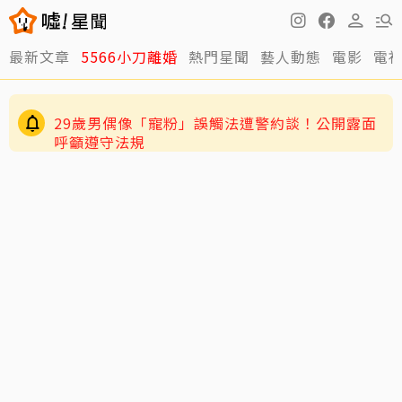
最新文章
5566小刀離婚
熱門星聞
藝人動態
電影
電
29歲男偶像「寵粉」誤觸法遭警約談！公開露面
呼籲遵守法規
4歲兒緊盯AKIRA備戰演唱會 萌學林志玲甜喊
「加油」