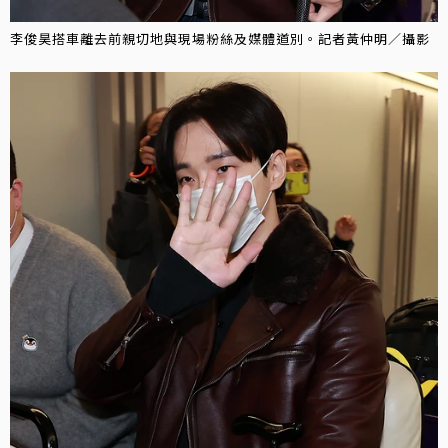
李俊昊搭車離去前親切地與現場粉絲及媒體道別。記者黃仲明／攝影