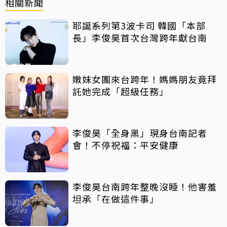
相關新聞
耶誕系列第3波卡司 韓國「本部
長」李俊昊首次台灣跨年獻台南
嫩妹女團來台跨年！媽媽朋友竟拜
託她完成「超級任務」
李俊昊「全身黑」現身台南記者
會！不停祝福：平安健康
李俊昊台南跨年整晚沒睡！他害羞
坦承「在做這件事」