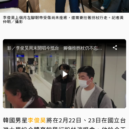
李俊昊上個月左腳韌帶受傷尚未痊癒，還需要拄著拐杖行走。記者黃
仲明／攝影
韓國男星
李俊昊
將在2月22日、23日在國立台