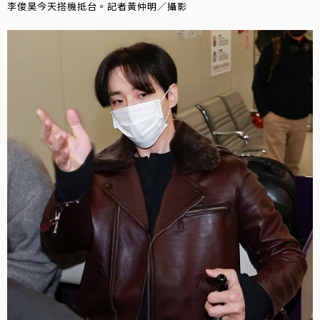
李俊昊今天搭機抵台。記者黃仲明／攝影