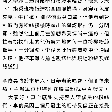
灣大學綜合體育館舉行粉絲演唱會，他於今天
下午搭乘班機抵達桃園國際機場，身穿深色皮
夾克、牛仔褲， 雖然他戴著口罩，但他看到管
制區內有粉絲接機時露出的驚訝眼神仍十分明
顯，雖然他上個月左腳韌帶受傷尚未痊癒，但
拄著拐杖行走的他仍努力地向每一位接機粉絲
揮手，十分寵粉。李俊昊此行經商務中心通關
入境，他搭車離去前也親切地與現場粉絲及媒
體道別。
李俊昊將於本周六、日舉辦演唱會，但腳傷未
癒，主辦單位也特別在臉書粉絲專頁發文，
「大家好，真心感謝支持藝人李俊昊的粉絲
們，李俊昊因上個月發生的韌帶受傷正在接受