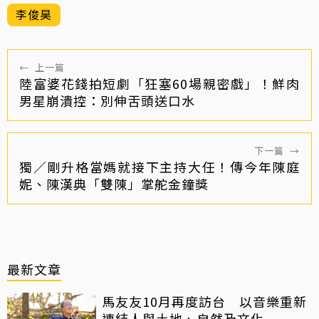
李俊昊
←
上一篇
陸富婆花錢拍短劇「狂塞60場親密戲」！鮮肉
男星崩潰控：別伸舌頭送口水
下一篇
→
獨／剛升格當媽就接下主持大任！傳今年陳庭
妮、陳漢典「雙陳」掌舵金鐘獎
最新文章
馬友友10月再度訪台 以音樂重新
連結人與土地、自然及文化