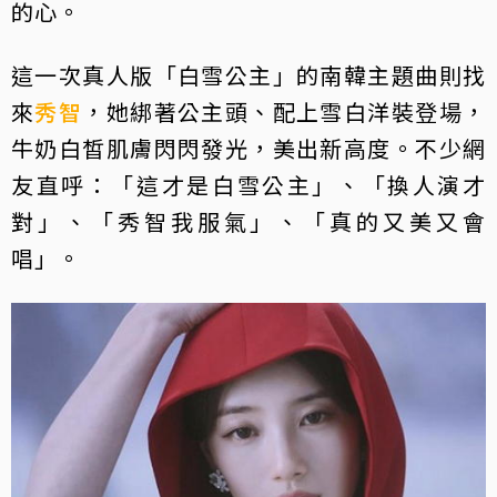
的心。
這一次真人版「白雪公主」的南韓主題曲則找
來
秀智
，她綁著公主頭、配上雪白洋裝登場，
牛奶白皙肌膚閃閃發光，美出新高度。不少網
友直呼：「這才是白雪公主」、「換人演才
對」、「秀智我服氣」、「真的又美又會
唱」。