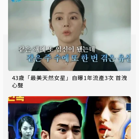
43歲「最美天然女星」自曝1年流產3次 首洩
心聲