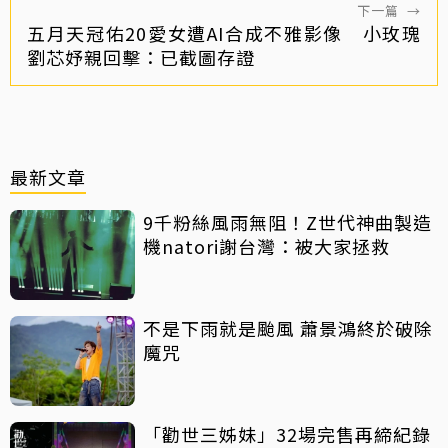
下一篇
→
五月天冠佑20愛女遭AI合成不雅影像 小玫瑰
劉芯妤親回擊：已截圖存證
最新文章
9千粉絲風雨無阻！Z世代神曲製造
機natori謝台灣：被大家拯救
不是下雨就是颱風 蕭景鴻終於破除
魔咒
「勸世三姊妹」32場完售再締紀錄