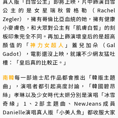
真人版「白雪公主」即將上映，片中飾演白雪
公主的是女星瑞秋曾格勒（Rachel
Zegler），擁有哥倫比亞血統的她，擁有健康
小麥膚色，和大眾對公主有「肌膚白皙」的刻
板印象完全不同。再加上飾演壞皇后的是超高
顏值的「
神力女超人
」蓋兒加朵（Gal
Gadot），電影還沒上映，就讓不少網友猛吐
槽：「皇后真的比較正。」
南韓
每一部迪士尼作品都會推出「韓版主題
曲」，演唱者都引起高度討論，「韓國碧昂
絲」孝琳以及少女時代太妍分別是演唱「冰雪
奇緣」1、2部主題曲、NewJeans成員
Danielle演唱真人版「小美人魚」都收服大家