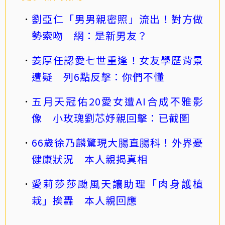
劉亞仁「男男親密照」流出！對方做
勢索吻 網：是新男友？
姜厚任認愛七世重逢！女友學歷背景
遭疑 列6點反擊：你們不懂
五月天冠佑20愛女遭AI合成不雅影
像 小玫瑰劉芯妤親回擊：已截圖
66歲徐乃麟驚現大腸直腸科！外界憂
健康狀況 本人親揭真相
愛莉莎莎颱風天讓助理「肉身護植
栽」挨轟 本人親回應