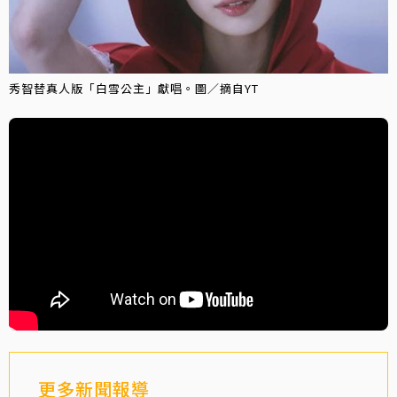
秀智替真人版「白雪公主」獻唱。圖／摘自YT
更多新聞報導