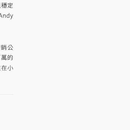
姐穩定
ndy
行銷公
百萬的
住在小