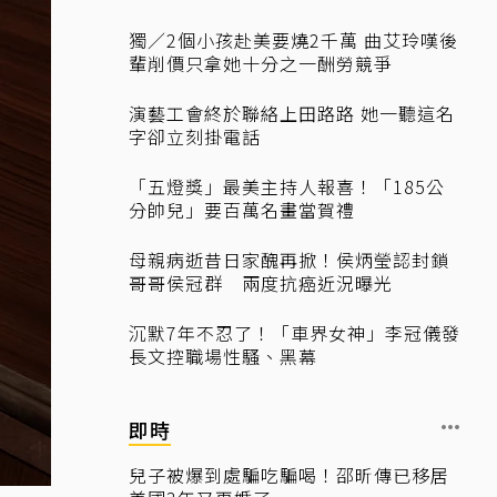
獨／2個小孩赴美要燒2千萬 曲艾玲嘆後
輩削價只拿她十分之一酬勞競爭
演藝工會終於聯絡上田路路 她一聽這名
字卻立刻掛電話
「五燈獎」最美主持人報喜！「185公
分帥兒」要百萬名畫當賀禮
母親病逝昔日家醜再掀！侯炳瑩認封鎖
哥哥侯冠群 兩度抗癌近況曝光
沉默7年不忍了！「車界女神」李冠儀發
長文控職場性騷、黑幕
即時
兒子被爆到處騙吃騙喝！邵昕傳已移居