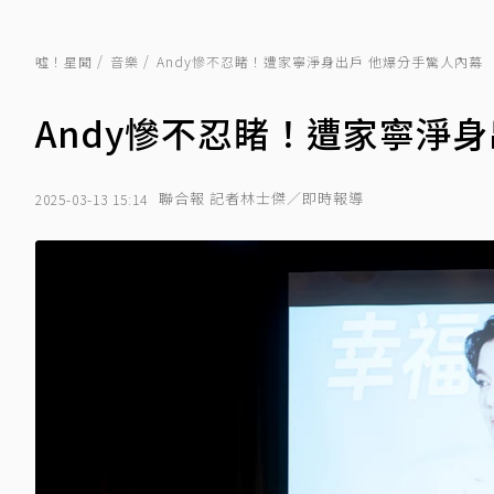
噓！星聞
音樂
Andy慘不忍睹！遭家寧淨身出戶 他爆分手驚人內幕
Andy慘不忍睹！遭家寧淨
聯合報 記者林士傑／即時報導
2025-03-13 15:14