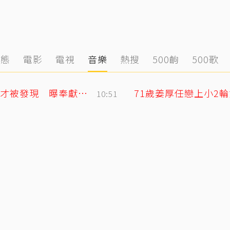
動態
電影
電視
音樂
熱搜
500齣
500歌
黃明志二舅孤身死在新加坡！遺體一週後才被發現 曝奉獻異鄉40年人生
10:51