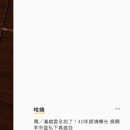
哈燒
獨／潘越雲全說了！40年感情曝光 揭開
李宗盛私下真面目