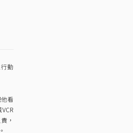
以行動
把他看
VCR
負責，
。