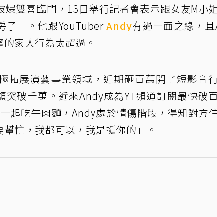
被爆雙喜臨門，13日舉行記者會表示跟女友M小
」。他跟YouTuber
Andy
有過一面之緣，且A
寧的家人行為太超過。
極拓展演藝事業領域，近期砸百萬開了短影音
突破千萬。近來Andy成為YT頻道訂閱最快破
人一起吃牛肉麵，Andy處於情傷階段，得知對方
要幫忙，我都可以，我是挺你的」。