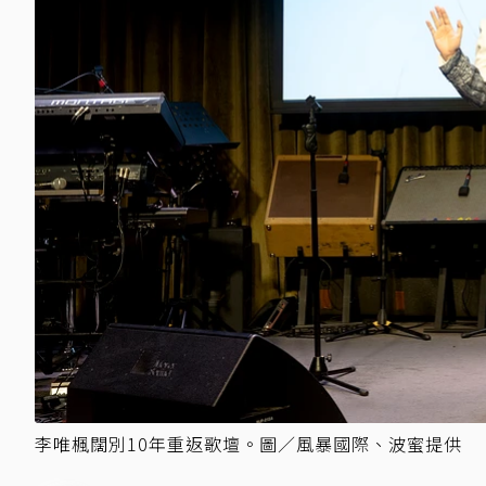
李唯楓闊別10年重返歌壇。圖／風暴國際、波蜜提供