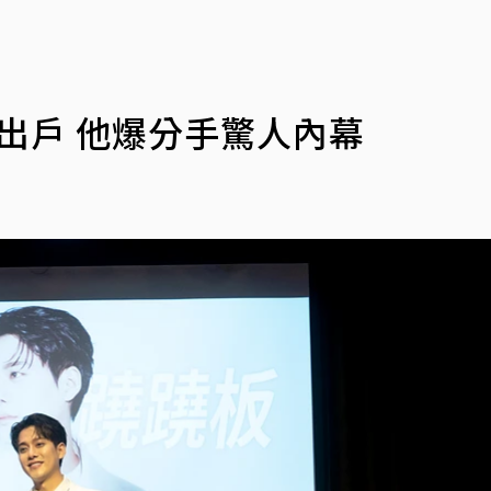
身出戶 他爆分手驚人內幕