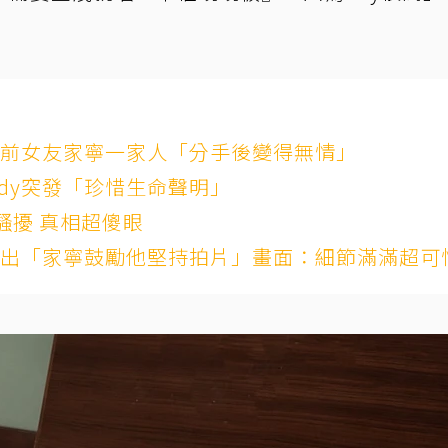
控前女友家寧一家人「分手後變得無情」
dy突發「珍惜生命聲明」
騷擾 真相超傻眼
網翻出「家寧鼓勵他堅持拍片」畫面：細節滿滿超可