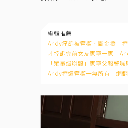
編輯推薦
Andy痛訴被奪權、斷金援 
才控訴完前女友家寧一家 An
「眾量級崩毀」家寧父報警喊
Andy控遭奪權一無所有 