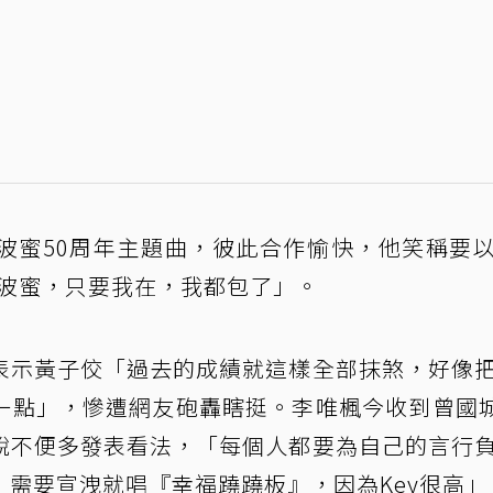
波蜜50周年主題曲，彼此合作愉快，他笑稱要
的波蜜，只要我在，我都包了」。
表示黃子佼「過去的成績就這樣全部抹煞，好像
一點」，慘遭網友砲轟瞎挺。李唯楓今收到曾國城
說不便多發表看法，「每個人都要為自己的言行
需要宣洩就唱『幸福蹺蹺板』，因為Key很高」