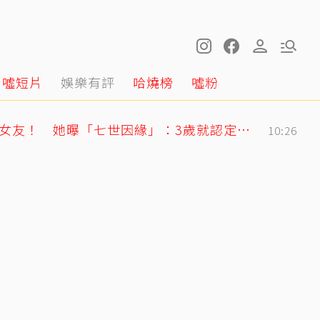
噓短片
娛樂有評
哈燒榜
噓粉
71歲姜厚任戀上小2輪女友！ 她曝「七世因緣」：3歲就認定是他
10:26