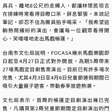
具兵、離地8公尺的走繩人，都讓林懷民坦言
在排練時常看得目瞪口呆，屏息緊張，本該記
筆記，卻忍不住為團員拍手喝采，「我希望這
齣熱鬧繽紛的演出，會讓每一位觀眾看得開
心，笑嘻嘻地走出馬戲帳篷。」
台南市文化局說明，FOCASA幾米馬戲樂園即
日起至4月27日正式對外開放，為期5周帶來
27場馬戲定目劇售票演出。目前已有許多場次
完售，尤其4月3日至4月6日兒童節連假期間已
吸引大量親子遊客，帶動春季旅遊熱潮。
文化局表示，首周的帳篷定目劇演出幾已完
售，凡購買第2周兒童節期間定目劇演出的門