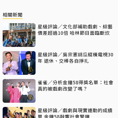
相關新聞
星級評論／文化部補助戲劇、綜藝
價差超過10倍 哈林節目面臨斷炊
星級評論／吳宗憲胡瓜縱橫電視30
年 退休、交棒各自掙扎
雀雀／分析金鐘58得獎名單：社會
真的被戲劇改變了嗎？
星級評論／戲劇與現實連動的成績
單 金鐘58敲響社會警鐘