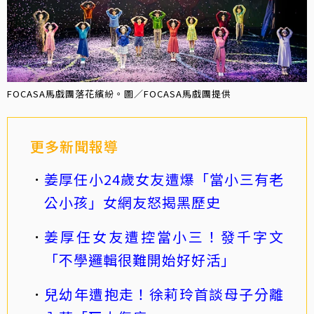
FOCASA馬戲團落花繽紛。圖／FOCASA馬戲團提供
更多新聞報導
姜厚任小24歲女友遭爆「當小三有老
公小孩」女網友怒揭黑歷史
姜厚任女友遭控當小三！發千字文
「不學邏輯很難開始好好活」
兒幼年遭抱走！徐莉玲首談母子分離