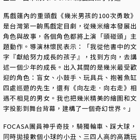
馬戲篷內的重頭戲《幾米男孩的100次勇敢》
是台灣第一齣馬戲定目劇，從幾米繪本發展出
角色與故事，各個角色都將上演「頭碰頭」主
題動作。導演林懷民表示：「我從他書中的文
字『獻給努力成長的孩子』，找到方向，去講
述一個少年的成長。出入其間的是幾米最受歡
迎的角色：盲女、小鼓手、玩具兵、抱著魚缸
四處巡遊的先生，還有《向左走．向右走》相
遇不相見的男女。我也把幾米精美的繪圖和文
字投影到舞台背幕，建構了一個奇幻世界。」
FOCASA團員神乎奇技，騎獨輪車、踩大球，
同時拋接數個小球的小丑、三四人高的高蹻玩