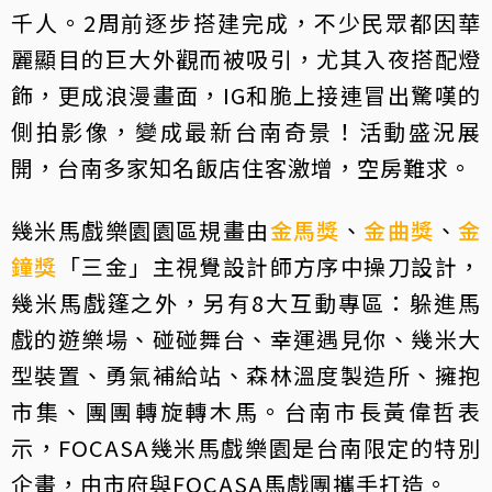
千人。2周前逐步搭建完成，不少民眾都因華
麗顯目的巨大外觀而被吸引，尤其入夜搭配燈
飾，更成浪漫畫面，IG和脆上接連冒出驚嘆的
側拍影像，變成最新台南奇景！活動盛況展
開，台南多家知名飯店住客激增，空房難求。
幾米馬戲樂園園區規畫由
金馬獎
、
金曲獎
、
金
鐘獎
「三金」主視覺設計師方序中操刀設計，
幾米馬戲篷之外，另有8大互動專區：躲進馬
戲的遊樂場、碰碰舞台、幸運遇見你、幾米大
型裝置、勇氣補給站、森林溫度製造所、擁抱
市集、團團轉旋轉木馬。台南市長黃偉哲表
示，FOCASA幾米馬戲樂園是台南限定的特別
企畫，由市府與FOCASA馬戲團攜手打造。