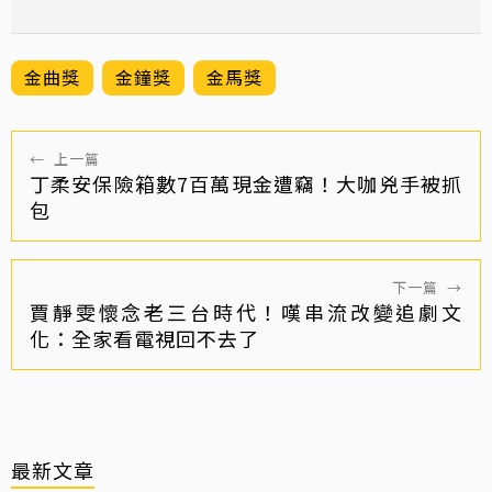
金曲獎
金鐘獎
金馬獎
←
上一篇
丁柔安保險箱數7百萬現金遭竊！大咖兇手被抓
包
下一篇
→
賈靜雯懷念老三台時代！嘆串流改變追劇文
化：全家看電視回不去了
最新文章