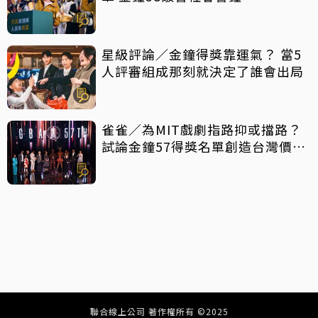
星級評論／金鐘得獎靠運氣？ 當5
人評審組成那刻就決定了誰會出局
雀雀／為MIT戲劇指路抑或擋路？
試論金鐘57得獎名單創造台灣價值
密碼
聯合線上公司 著作權所有 ©2025