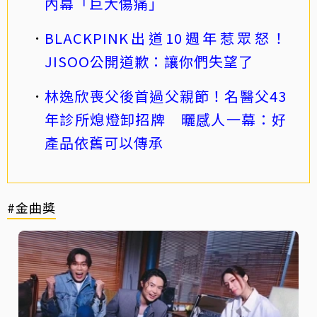
內幕「巨大傷痛」
BLACKPINK出道10週年惹眾怒！
JISOO公開道歉：讓你們失望了
林逸欣喪父後首過父親節！名醫父43
年診所熄燈卸招牌 曬感人一幕：好
產品依舊可以傳承
#金曲獎