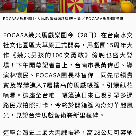
FOCASA馬戲團巨大馬戲帳篷高7層樓。圖／FOCASA馬戲團提供
FOCASA幾米馬戲樂園今（28日）在台南水交
社文化園區大草原正式開幕，馬戲團15周年大
作《幾米男孩的100次勇敢》傍晚也盛大登
場！下午開幕記者會上，台南市長黃偉哲、導
演林懷民、FOCASA團長林智偉一同先帶領貴
賓及媒體進入7層樓高的馬戲帳篷，引爆紙花
噴灑。這座全台唯一帳篷連日來已吸引眾多過
路民眾拍照打卡，今終於開箱篷內奇幻華麗風
光，見證台灣馬戲藝術嶄新里程碑。
這座台灣史上最大馬戲帳篷，高28公尺可容納