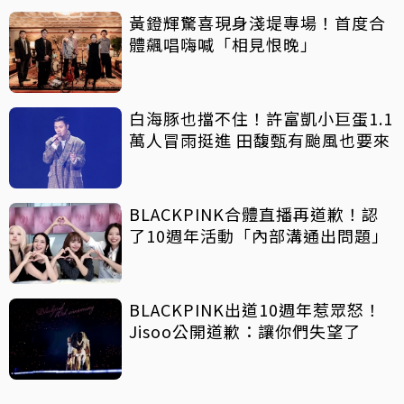
黃鐙輝驚喜現身淺堤專場！首度合
體飆唱嗨喊「相見恨晚」
白海豚也擋不住！許富凱小巨蛋1.1
萬人冒雨挺進 田馥甄有颱風也要來
BLACKPINK合體直播再道歉！認
了10週年活動「內部溝通出問題」
BLACKPINK出道10週年惹眾怒！
Jisoo公開道歉：讓你們失望了