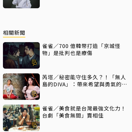
相關新聞
雀雀／700 億韓幣打造「京城怪
物」是批判也是療傷
芮塔／秘密能守住多久？！「無人
島的DIVA」：帶來希望與勇氣的反
轉好劇，放手一搏吧
雀雀／美食就是台灣最強文化力！
台劇「美食無間」賣相佳