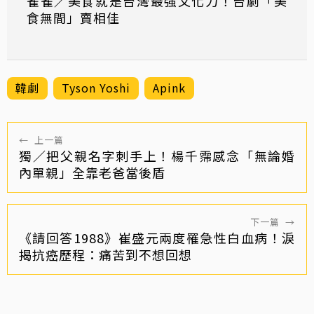
雀雀／美食就是台灣最強文化力！台劇「美
食無間」賣相佳
韓劇
Tyson Yoshi
Apink
←
上一篇
獨／把父親名字刺手上！楊千霈感念「無論婚
內單親」全靠老爸當後盾
下一篇
→
《請回答1988》崔盛元兩度罹急性白血病！淚
揭抗癌歷程：痛苦到不想回想