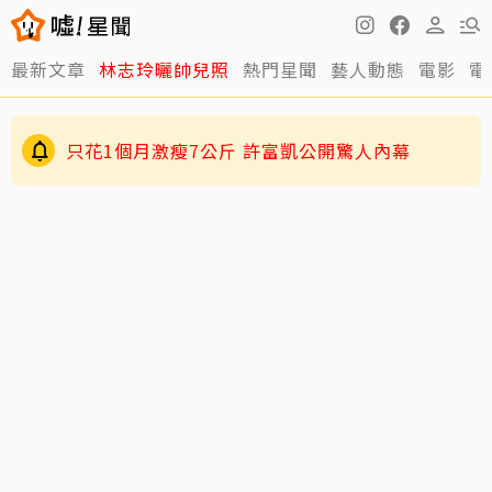
最新文章
林志玲曬帥兒照
熱門星聞
藝人動態
電影
電
只花1個月激瘦7公斤 許富凱公開驚人內幕