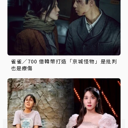
雀雀／700 億韓幣打造「京城怪物」是批判
也是療傷