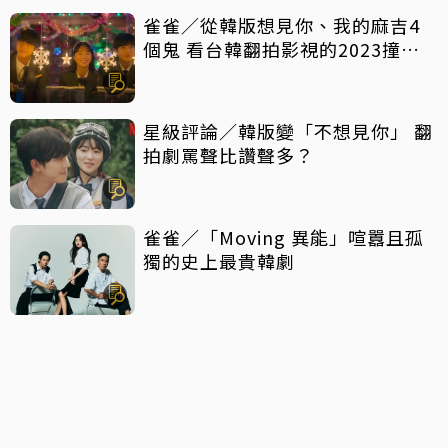
雀雀／從韓版想見你、我的麻吉4
個鬼 看台韓翻拍影視的2023撞擊
現場
星級評論／韓版變「不想見你」 翻
拍劇罵聲比讚聲多？
雀雀／「Moving 異能」喧囂且孤
獨的史上最貴韓劇