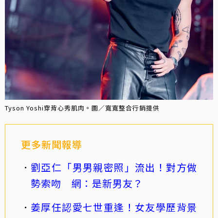
Tyson Yoshi穿背心秀肌肉。圖／寬寬整合行銷提供
更多新聞報導
劉亞仁「男男親密照」流出！對方做
勢索吻 網：是新男友？
姜厚任認愛七世重逢！女友學歷背景