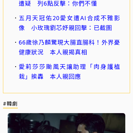
遭疑 列6點反擊：你們不懂
五月天冠佑20愛女遭AI合成不雅影
像 小玫瑰劉芯妤親回擊：已截圖
66歲徐乃麟驚現大腸直腸科！外界憂
健康狀況 本人親揭真相
愛莉莎莎颱風天讓助理「肉身護植
栽」挨轟 本人親回應
#韓劇