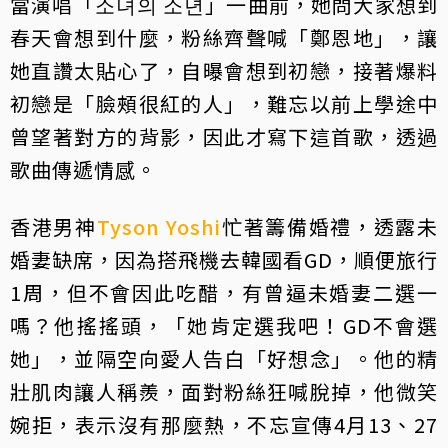
當演唱「소녀의 소년」一曲前，她問大家想到
春天會想到什麼，粉絲齊聲喊「鄭恩地」，讓
她直讚太貼心了，自曝會想到初戀，接著爆料
初戀是「臉頰很紅的人」，難忘以前上學途中
曾望著對方的背影，因此才寫下這首歌，透過
歌曲傳遞情感。
香港男神
Tyson Yoshi
忙著籌備婚禮，透露未
婚妻缺席，因為搭飛機去韓國看GD，順便旅行
1周，但不會因此吃醋，有曾逼未婚妻二選一
嗎？他搖搖頭，「她肯定選我吧！GD不會選
她」，並隔空向愛人告白「好想念」。他的精
壯肌肉讓人稱羨，面對粉絲狂喊脫掉，他微笑
婉拒，表示沒有那麼熱，不忘宣傳4月13、27