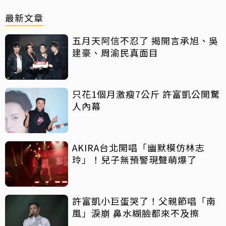
最新文章
五月天阿信不忍了 揭開言承旭、吳
建豪、周渝民真面目
只花1個月激瘦7公斤 許富凱公開驚
人內幕
AKIRA台北開唱「幽默模仿林志
玲」！兒子無預警現聲萌爆了
許富凱小巨蛋哭了！父親節唱「南
風」淚崩 鼻水糊臉都來不及擦