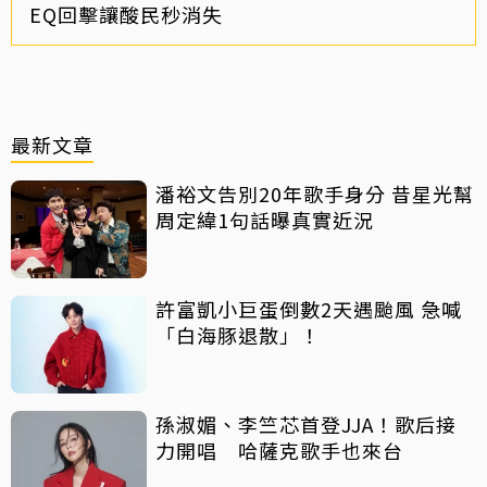
EQ回擊讓酸民秒消失
最新文章
潘裕文告別20年歌手身分 昔星光幫
周定緯1句話曝真實近況
許富凱小巨蛋倒數2天遇颱風 急喊
「白海豚退散」！
孫淑媚、李竺芯首登JJA！歌后接
力開唱 哈薩克歌手也來台