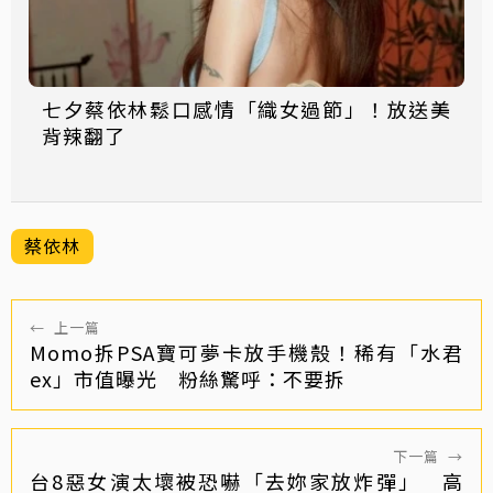
七夕蔡依林鬆口感情「織女過節」！放送美
背辣翻了
蔡依林
←
上一篇
Momo拆PSA寶可夢卡放手機殼！稀有「水君
ex」市值曝光 粉絲驚呼：不要拆
下一篇
→
台8惡女演太壞被恐嚇「去妳家放炸彈」 高