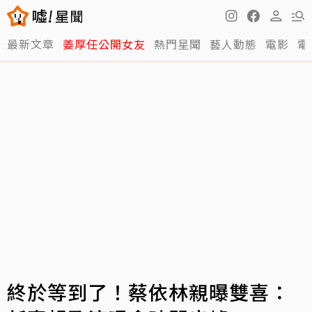
最新文章
姜厚任公開女友
熱門星聞
藝人動態
電影
電
終於等到了！蔡依林親曝雙喜：