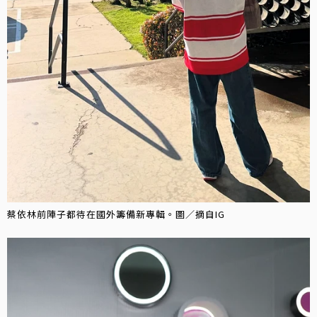
蔡依林前陣子都待在國外籌備新專輯。圖／摘自IG