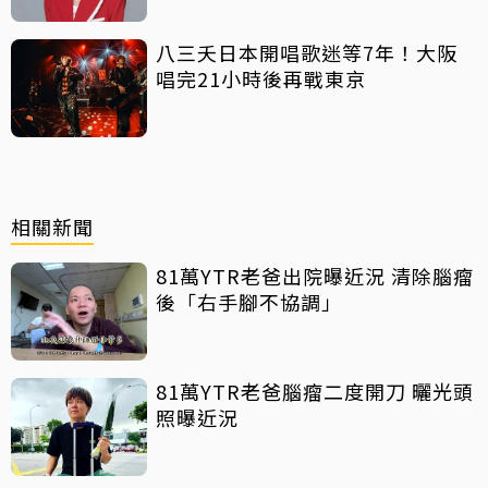
八三夭日本開唱歌迷等7年！大阪
唱完21小時後再戰東京
相關新聞
81萬YTR老爸出院曝近況 清除腦瘤
後「右手腳不協調」
81萬YTR老爸腦瘤二度開刀 曬光頭
照曝近況