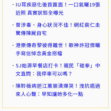
IU耳疾惡化後首露面！一口氣曬19張
近照 真實狀態全曝光
曾涉毒、身心狀況不佳！網紅裴仁圭
驚傳陳屍自宅
港樂傳奇黎彼得離世！歌神許冠傑曬
手寫信悼念黃金搭檔
SJ始源早餐店打卡！親民「碰拳」中
文直問：我停車可以嗎？
陳聆薇病逝江蕙崩潰爆哭！洩抗癌過
來人心聲：早知讓她多化一點