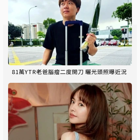
81萬YTR老爸腦瘤二度開刀 曬光頭照曝近況