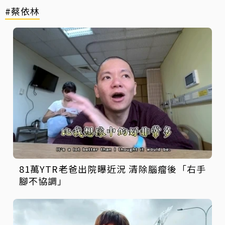
#蔡依林
81萬YTR老爸出院曝近況 清除腦瘤後「右手
腳不協調」