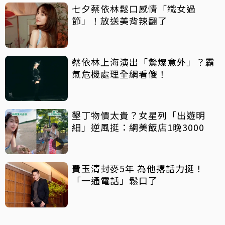
七夕蔡依林鬆口感情「織女過
節」！放送美背辣翻了
蔡依林上海演出「驚爆意外」？霸
氣危機處理全網看傻！
墾丁物價太貴？女星列「出遊明
細」逆風挺：網美飯店1晚3000
費玉清封麥5年 為他撂話力挺！
「一通電話」鬆口了