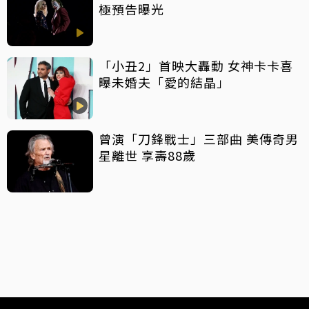
極預告曝光
「小丑2」首映大轟動 女神卡卡喜
曝未婚夫「愛的結晶」
曾演「刀鋒戰士」三部曲 美傳奇男
星離世 享壽88歲