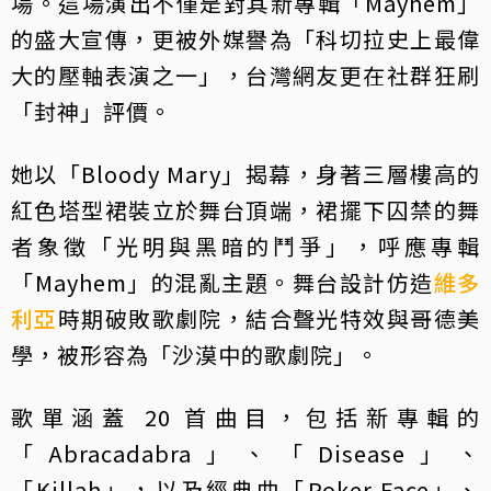
場。這場演出不僅是對其新專輯「Mayhem」
的盛大宣傳，更被外媒譽為「科切拉史上最偉
大的壓軸表演之一」，台灣網友更在社群狂刷
「封神」評價。
她以「Bloody Mary」揭幕，身著三層樓高的
紅色塔型裙裝立於舞台頂端，裙擺下囚禁的舞
者象徵「光明與黑暗的鬥爭」，呼應專輯
「Mayhem」的混亂主題。舞台設計仿造
維多
利亞
時期破敗歌劇院，結合聲光特效與哥德美
學，被形容為「沙漠中的歌劇院」。
歌單涵蓋 20 首曲目，包括新專輯的
「Abracadabra」、「Disease」、
「Killah」，以及經典曲「Poker Face」、