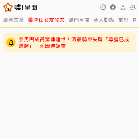
最新文章
姜厚任女友發文
熱門星聞
藝人動態
電影
電
泰男團成員驚傳離世！清晨騎車失聯「尋獲已成
遺體」 死因待調查