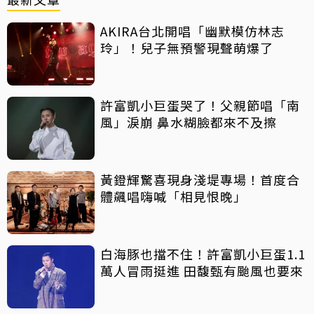
AKIRA台北開唱「幽默模仿林志
玲」！兒子無預警現聲萌爆了
許富凱小巨蛋哭了！父親節唱「南
風」淚崩 鼻水糊臉都來不及擦
黃鐙輝驚喜現身淺堤專場！首度合
體飆唱嗨喊「相見恨晚」
白海豚也擋不住！許富凱小巨蛋1.1
萬人冒雨挺進 田馥甄有颱風也要來