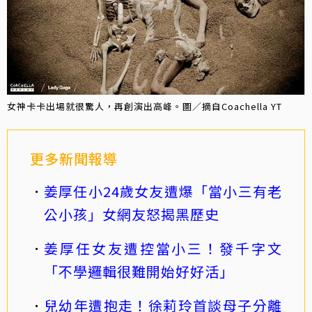
女神卡卡出場就很驚人，再創演出高峰。圖／摘自Coachella YT
更多新聞報導
姜厚任小24歲女友遭爆「當小三有老
公小孩」女網友怒揭黑歷史
姜厚任女友遭控當小三！發千字文
「不學邏輯很難開始好好活」
兒幼年遭抱走！徐莉玲首談母子分離