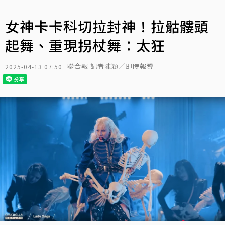
女神卡卡科切拉封神！拉骷髏頭
起舞、重現拐杖舞：太狂
聯合報 記者陳穎／即時報導
2025-04-13 07:50