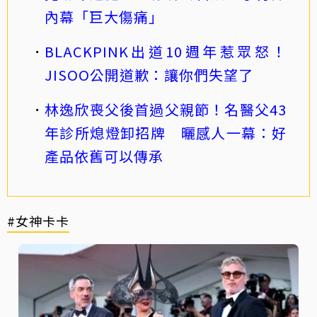
內幕「巨大傷痛」
BLACKPINK出道10週年惹眾怒！
JISOO公開道歉：讓你們失望了
林逸欣喪父後首過父親節！名醫父43
年診所熄燈卸招牌 曬感人一幕：好
產品依舊可以傳承
#女神卡卡