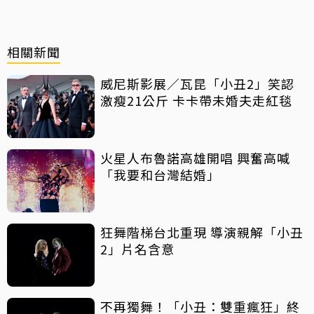
相關新聞
威尼斯影展／瓦昆「小丑2」笑認
激瘦21公斤 卡卡帶未婚夫走紅毯
火星人布魯諾高雄開唱 興奮高喊
「我要和台灣結婚」
狂舞階梯台北重現 導演親解「小丑
2」片名含意
不再獨舞！「小丑：雙重瘋狂」終