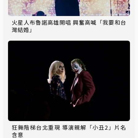
火星人布魯諾高雄開唱 興奮高喊「我要和台
灣結婚」
狂舞階梯台北重現 導演親解「小丑2」片名
含意