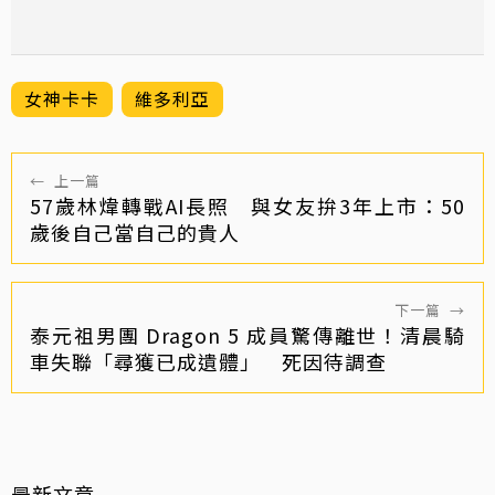
女神卡卡
維多利亞
←
上一篇
57歲林煒轉戰AI長照 與女友拚3年上市：50
歲後自己當自己的貴人
下一篇
→
泰元祖男團 Dragon 5 成員驚傳離世！清晨騎
車失聯「尋獲已成遺體」 死因待調查
最新文章