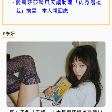
愛莉莎莎颱風天讓助理「肉身護植
栽」挨轟 本人親回應
#泰妍
官方正名「泰妍」！大巨蛋演唱會票價出