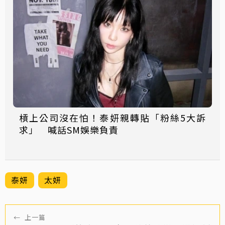
槓上公司沒在怕！泰妍親轉貼「粉絲5大訴
求」 喊話SM娛樂負責
泰妍
太妍
←
上一篇