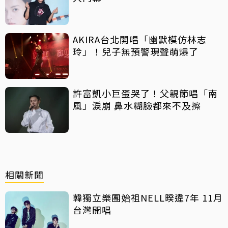
AKIRA台北開唱「幽默模仿林志
玲」！兒子無預警現聲萌爆了
許富凱小巨蛋哭了！父親節唱「南
風」淚崩 鼻水糊臉都來不及擦
相關新聞
韓獨立樂團始祖NELL暌違7年 11月
台灣開唱