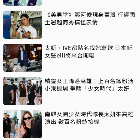
《美男堂》鄭河俊現身臺灣 行經國
土署超商秀搞怪表情
太妍、IVE都點名找她寫歌 日本新
女聲eill將來台開唱
精靈女王降落高雄！上百名鐵粉湧
小港機場 爭睹「少女時代」太妍
南韓女團少女時代隊長太妍來高雄
演出 數百名粉絲接機