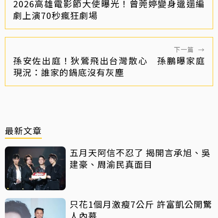
2026高雄電影節大使曝光！曾莞婷變身邋遢編
劇上演70秒瘋狂劇場
下一篇
→
孫安佐出庭！狄鶯飛出台灣散心 孫鵬曝家庭
現況：誰家的鍋底沒有灰塵
最新文章
五月天阿信不忍了 揭開言承旭、吳
建豪、周渝民真面目
只花1個月激瘦7公斤 許富凱公開驚
人內幕