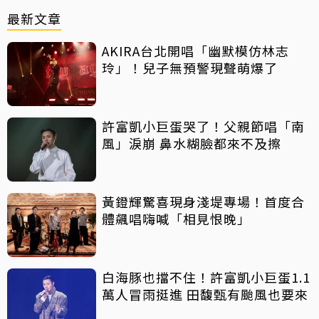
最新文章
AKIRA台北開唱「幽默模仿林志
玲」！兒子無預警現聲萌爆了
許富凱小巨蛋哭了！父親節唱「南
風」淚崩 鼻水糊臉都來不及擦
黃鐙輝驚喜現身淺堤專場！首度合
體飆唱嗨喊「相見恨晚」
白海豚也擋不住！許富凱小巨蛋1.1
萬人冒雨挺進 田馥甄有颱風也要來