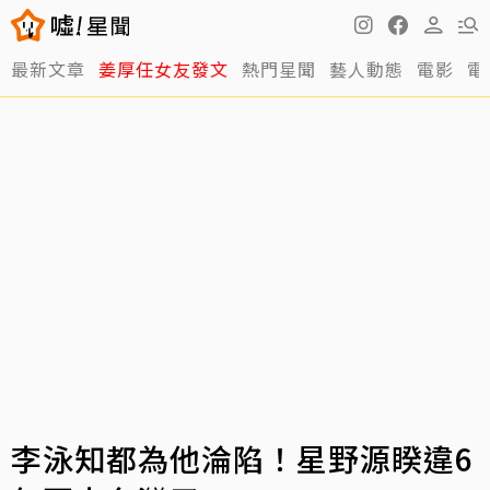
最新文章
姜厚任女友發文
熱門星聞
藝人動態
電影
電
李泳知都為他淪陷！星野源睽違6