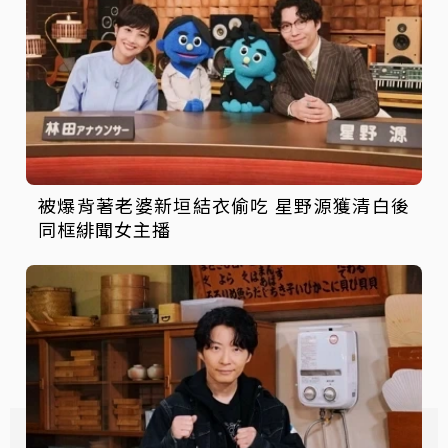
被爆背著老婆新垣結衣偷吃 星野源獲清白後
同框緋聞女主播