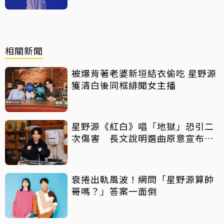
相關新聞
被爆背著老婆新垣結衣偷吃 星野源
獲清白後同框緋聞女主播
星野源《紅白》唱「地獄」恐引二
次傷害 長文說明選曲原意宣布換
歌
衰捲出軌風波！網問「星野源算帥
哥嗎？」答案一面倒