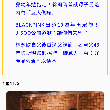
兒幼年遭抱走！徐莉玲首談母子分離
內幕「巨大傷痛」
BLACKPINK出道10週年惹眾怒！
JISOO公開道歉：讓你們失望了
林逸欣喪父後首過父親節！名醫父43
年診所熄燈卸招牌 曬感人一幕：好
產品依舊可以傳承
#星野源