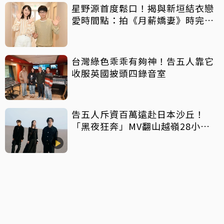
星野源首度鬆口！揭與新垣結衣戀
愛時間點：拍《月薪嬌妻》時完全
沒感覺
台灣綠色乖乖有夠神！告五人靠它
收服英國披頭四錄音室
告五人斥資百萬遠赴日本沙丘！
「黑夜狂奔」MV翻山越嶺28小時
不停機