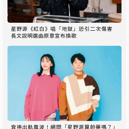
星野源《紅白》唱「地獄」恐引二次傷害
長文說明選曲原意宣布換歌
衰捲出軌風波！網問「星野源算帥哥嗎？」