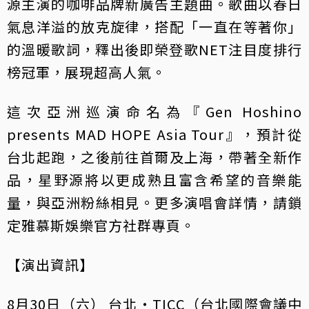
源主演的咖啡品牌新廣告主題曲。歌曲以春日
氣息洋溢的放克旋律，搭配「一直在等著你」
的溫暖歌詞，釋出後即榮登歌NET注目度排行
榜冠軍，展現超高人氣。
這次亞洲巡演命名為『Gen Hoshino
presents MAD HOPE Asia Tour』，預計從
台北起跑，之後前往首爾及上海，帶著全新作
品，星野源將以更成熟且富含希望的音樂能
量，與亞洲粉絲相見。更多演唱會詳情，請鎖
定雅慕斯娛樂官方社群專頁。
【演出資訊】
8月30日（六） 台北・TICC（台北國際會議中