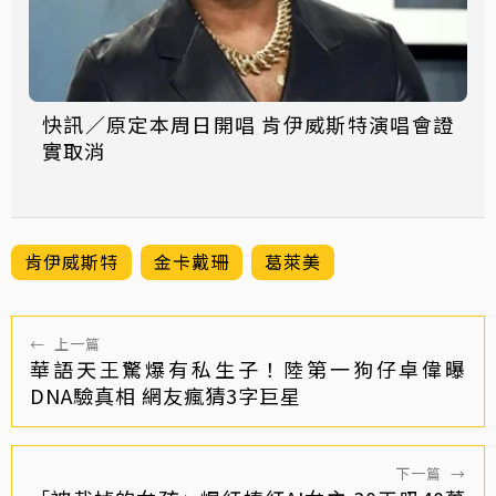
快訊／原定本周日開唱 肯伊威斯特演唱會證
實取消
肯伊威斯特
金卡戴珊
葛萊美
←
上一篇
華語天王驚爆有私生子！陸第一狗仔卓偉曝
DNA驗真相 網友瘋猜3字巨星
下一篇
→