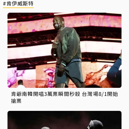
#肯伊威斯特
肯爺南韓開唱3萬票瞬間秒殺 台灣場8/1開始
搶票