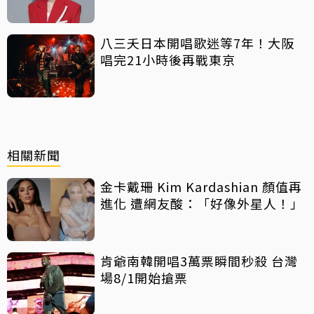
八三夭日本開唱歌迷等7年！大阪
唱完21小時後再戰東京
相關新聞
金卡戴珊 Kim Kardashian 顏值再
進化 遭網友酸：「好像外星人！」
肯爺南韓開唱3萬票瞬間秒殺 台灣
場8/1開始搶票