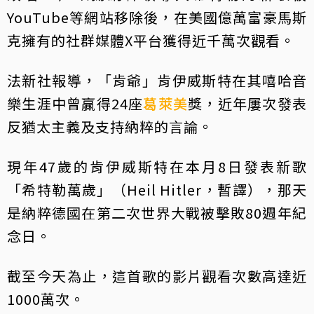
YouTube等網站移除後，在美國億萬富豪馬斯
克擁有的社群媒體X平台獲得近千萬次觀看。
法新社報導，「肯爺」肯伊威斯特在其嘻哈音
樂生涯中曾贏得24座
葛萊美
獎，近年屢次發表
反猶太主義及支持納粹的言論。
現年47歲的肯伊威斯特在本月8日發表新歌
「希特勒萬歲」（Heil Hitler，暫譯），那天
是納粹德國在第二次世界大戰被擊敗80週年紀
念日。
截至今天為止，這首歌的影片觀看次數高達近
1000萬次。