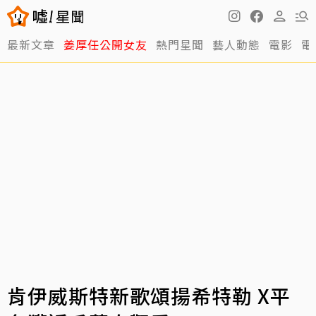
最新文章
姜厚任公開女友
熱門星聞
藝人動態
電影
電
肯伊威斯特新歌頌揚希特勒 X平