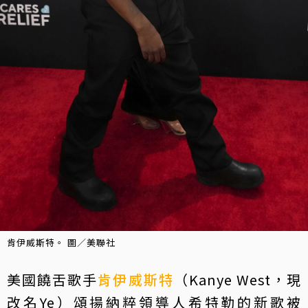
肯伊威斯特。 圖／美聯社
美國饒舌歌手
肯伊威斯特
（Kanye West，現
改名Ye）頌揚納粹領導人希特勒的新歌被