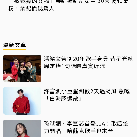
「被裁掉的女孩」爆紅捧紅AI女主 30天吸40萬
粉、業配價碼驚人
最新文章
潘裕文告別20年歌手身分 昔星光幫
周定緯1句話曝真實近況
許富凱小巨蛋倒數2天遇颱風 急喊
「白海豚退散」！
孫淑媚、李竺芯首登JJA！歌后接
力開唱 哈薩克歌手也來台