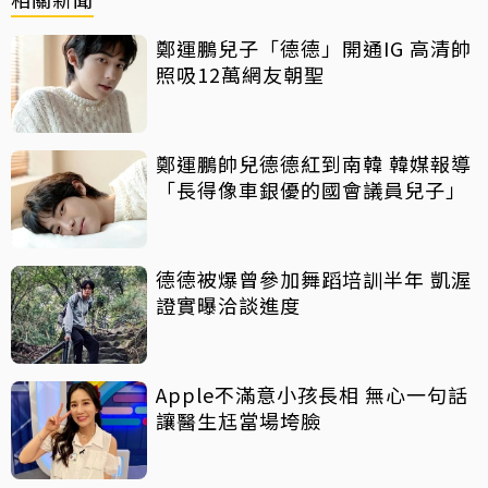
鄭運鵬兒子「德德」開通IG 高清帥
照吸12萬網友朝聖
鄭運鵬帥兒德德紅到南韓 韓媒報導
「長得像車銀優的國會議員兒子」
德德被爆曾參加舞蹈培訓半年 凱渥
證實曝洽談進度
Apple不滿意小孩長相 無心一句話
讓醫生尪當場垮臉