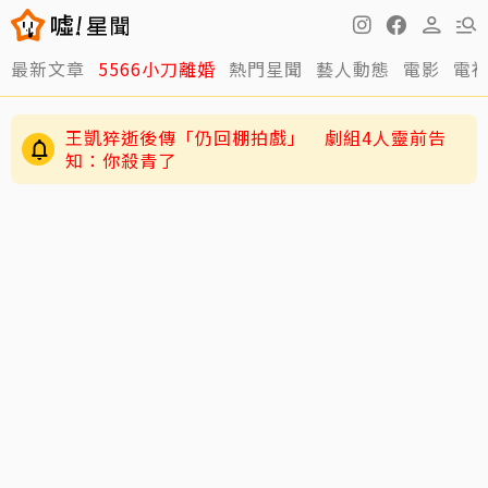
最新文章
5566小刀離婚
熱門星聞
藝人動態
電影
電
王凱猝逝後傳「仍回棚拍戲」 劇組4人靈前告
知：你殺青了