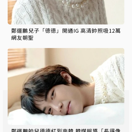
鄭運鵬兒子「德德」開通IG 高清帥照吸12萬
網友朝聖
鄭運鵬帥兒德德紅到南韓 韓媒報導「長得像