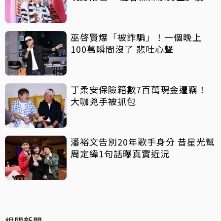
吸睛
巫啓賢爆「被詐騙」！一個晚上
100萬瞬間沒了 悲吐心聲
丁柔安保險箱數7百萬現金遭竊！
大咖兇手被抓包
潘裕文告別20年歌手身分 昔星光幫
周定緯1句話曝真實近況
相關新聞