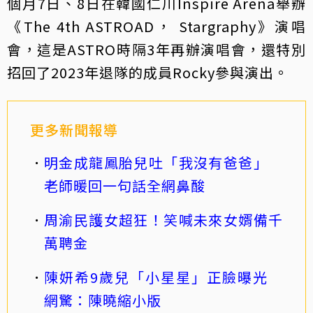
個月7日、8日在韓國仁川Inspire Arena舉辦
《The 4th ASTROAD， Stargraphy》演唱
會，這是ASTRO時隔3年再辦演唱會，還特別
招回了2023年退隊的成員Rocky參與演出。
更多新聞報導
明金成龍鳳胎兒吐「我沒有爸爸」
老師暖回一句話全網鼻酸
周渝民護女超狂！笑喊未來女婿備千
萬聘金
陳妍希9歲兒「小星星」正臉曝光
網驚：陳曉縮小版