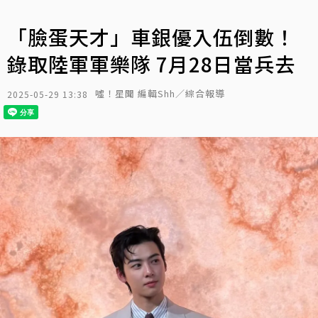
「臉蛋天才」車銀優入伍倒數！
錄取陸軍軍樂隊 7月28日當兵去
噓！星聞 編輯Shh／綜合報導
2025-05-29 13:38