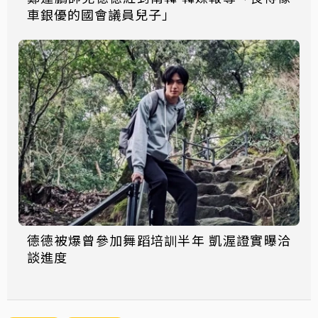
車銀優的國會議員兒子」
德德被爆曾參加舞蹈培訓半年 凱渥證實曝洽
談進度