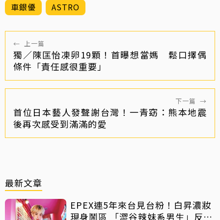
車銀優
ASTRO
←
上一篇
獨／陳匡怡凍卵19顆！首曝想當媽 鬆口擇偶
條件「責任感很重要」
下一篇
→
首位日本藝人發聲謝台灣！一青窈：熊本地震
後再次感受到滿滿的愛
最新文章
EPEX連5年來台見台粉！白昇濃妝
現身鬧區 「澀谷辣妹系男生」反差