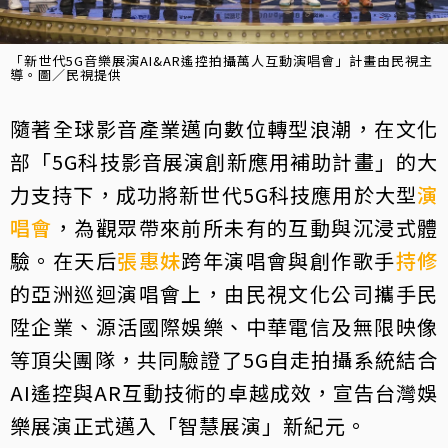
「新世代5G音樂展演AI&AR遙控拍攝萬人互動演唱會」計畫由民視主
導。圖／民視提供
隨著全球影音產業邁向數位轉型浪潮，在文化
部「5G科技影音展演創新應用補助計畫」的大
力支持下，成功將新世代5G科技應用於大型
演
唱會
，為觀眾帶來前所未有的互動與沉浸式體
驗。在天后
張惠妹
跨年演唱會與創作歌手
持修
的亞洲巡迴演唱會上，由民視文化公司攜手民
陞企業、源活國際娛樂、中華電信及無限映像
等頂尖團隊，共同驗證了5G自走拍攝系統結合
AI遙控與AR互動技術的卓越成效，宣告台灣娛
樂展演正式邁入「智慧展演」新紀元。