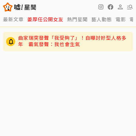
最新文章
姜厚任公開女友
熱門星聞
藝人動態
電影
電
黃寅燁、惠利確認愛意深情熱吻！網友震驚到
「調亮影片」細看舌吻過程
曲家瑞突發聲「我受夠了」！自曝討好型人格多
年 霸氣發聲：我也會生氣