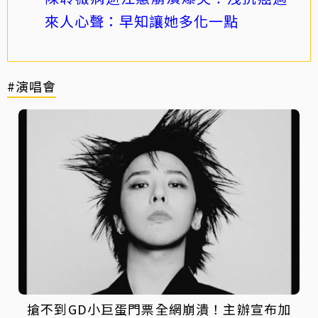
來人心聲：早知讓她多化一點
#演唱會
搶不到GD小巨蛋門票全網崩潰！主辦宣布加