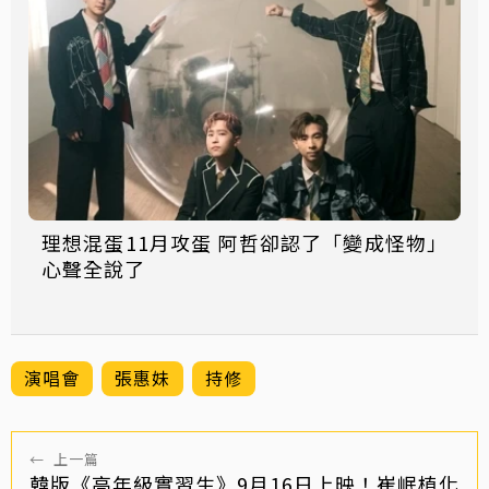
理想混蛋11月攻蛋 阿哲卻認了「變成怪物」
心聲全說了
演唱會
張惠妹
持修
←
上一篇
韓版《高年級實習生》9月16日上映！崔岷植化