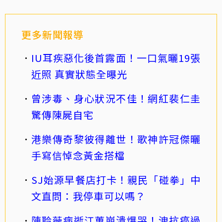
更多新聞報導
IU耳疾惡化後首露面！一口氣曬19張
近照 真實狀態全曝光
曾涉毒、身心狀況不佳！網紅裴仁圭
驚傳陳屍自宅
港樂傳奇黎彼得離世！歌神許冠傑曬
手寫信悼念黃金搭檔
SJ始源早餐店打卡！親民「碰拳」中
文直問：我停車可以嗎？
陳聆薇病逝江蕙崩潰爆哭！洩抗癌過