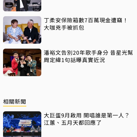
丁柔安保險箱數7百萬現金遭竊！
大咖兇手被抓包
潘裕文告別20年歌手身分 昔星光幫
周定緯1句話曝真實近況
相關新聞
大巨蛋9月啟用 開唱誰是第一人？
江蕙、五月天都回應了