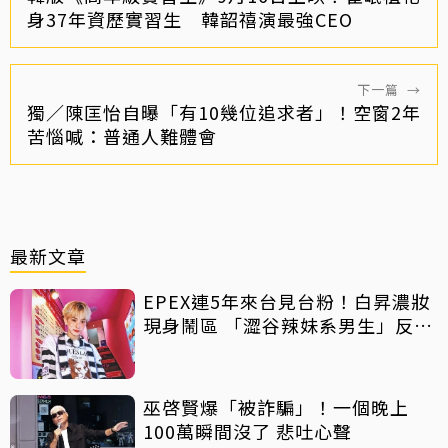
身37年資歷實習生 韓韶禧演最強CEO
下一篇
→
獨／陳匡怡自曝「有10幾位追求者」！空窗2年
苦惱喊：普通人難體會
最新文章
EPEX連5年來台見台粉！白昇濃妝
現身鬧區 「澀谷辣妹系男生」反差
吸睛
巫啓賢爆「被詐騙」！一個晚上
100萬瞬間沒了 悲吐心聲