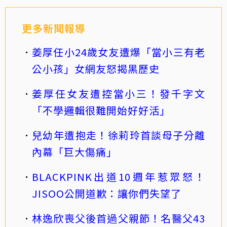
更多新聞報導
姜厚任小24歲女友遭爆「當小三有老
公小孩」女網友怒揭黑歷史
姜厚任女友遭控當小三！發千字文
「不學邏輯很難開始好好活」
兒幼年遭抱走！徐莉玲首談母子分離
內幕「巨大傷痛」
BLACKPINK出道10週年惹眾怒！
JISOO公開道歉：讓你們失望了
林逸欣喪父後首過父親節！名醫父43