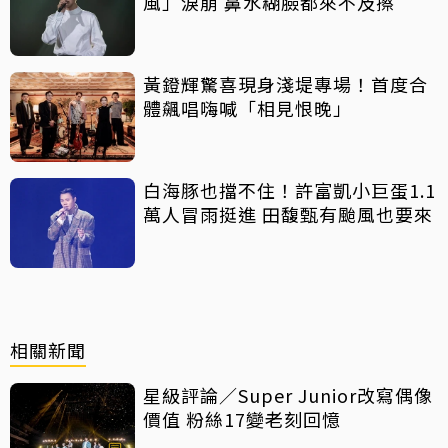
風」淚崩 鼻水糊臉都來不及擦
黃鐙輝驚喜現身淺堤專場！首度合
體飆唱嗨喊「相見恨晚」
白海豚也擋不住！許富凱小巨蛋1.1
萬人冒雨挺進 田馥甄有颱風也要來
相關新聞
星級評論／Super Junior改寫偶像
價值 粉絲17變老刻回憶