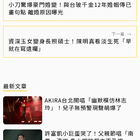
小刀驚爆豪門婚變！與台玻千金12年婚姻傳已
畫句點 離婚原因曝光
下一篇
→
資深玉女變身長照碩士！陳明真看淡生死「早
就在寫遺囑」
最新文章
AKIRA台北開唱「幽默模仿林志
玲」！兒子無預警現聲萌爆了
許富凱小巨蛋哭了！父親節唱「南