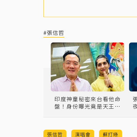
#張信哲
印度神童秘密來台看他命
盤！身份曝光竟是天王天
后推手
張信哲
演唱會
蘇打綠