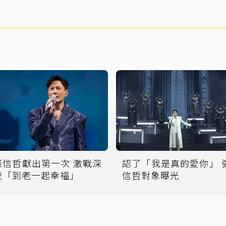
張信哲獻出第一次 激戰深
認了「我是真的愛你」 
夜「到老一起幸福」
信哲對象曝光