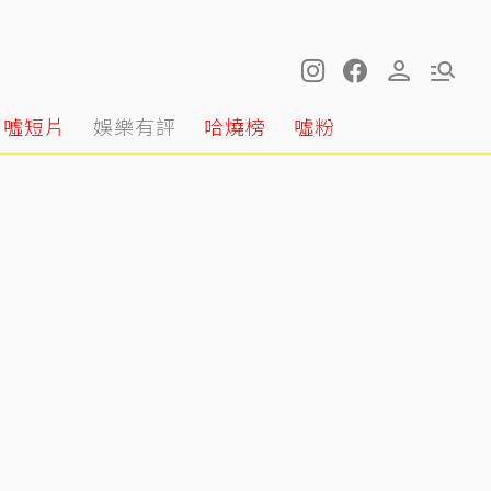
噓短片
娛樂有評
哈燒榜
噓粉