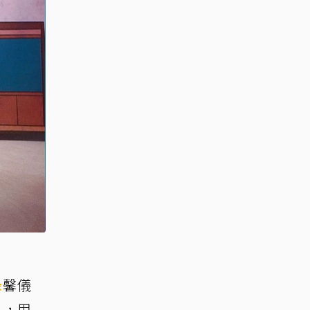
綠
馨儀
」，用