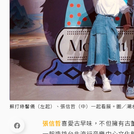
蘇打綠馨儀（左起）、張信哲（中）一起看展。圖／潮
張信哲
喜愛古早味，不但擁有古
一起造訪台北流行音樂中心文化