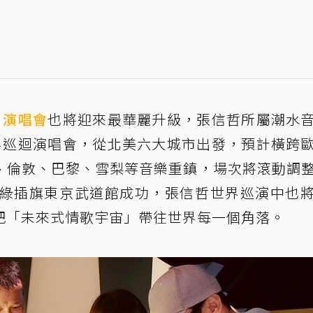
」
演唱會
也將迎來最華麗升級，張信哲所屬潮水
界巡迴演唱會，從北美六大城市出發，預計橫跨
、倫敦、巴黎、雪梨等音樂重鎮，場次將滾動調
打綠插旗東京武道館成功，張信哲世界巡演中也
把「未來式情歌宇宙」帶往世界每一個角落。