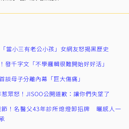
爆「當小三有老公小孩」女網友怒揭黑歷史
！發千字文「不學邏輯很難開始好好活」
首談母子分離內幕「巨大傷痛」
0週年惹眾怒！JISOO公開道歉：讓你們失望了
節！名醫父43年診所熄燈卸招牌 曬感人一
承