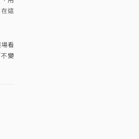
會在這
展場看
「不變