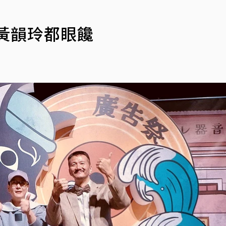
黃韻玲都眼饞