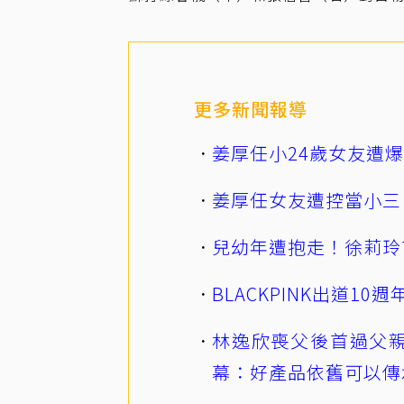
更多新聞報導
姜厚任小24歲女友遭
姜厚任女友遭控當小三
兒幼年遭抱走！徐莉玲
BLACKPINK出道1
林逸欣喪父後首過父親
幕：好產品依舊可以傳