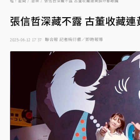
噓！星聞
音樂
張信哲深藏不露 古董收藏連黃韻玲都眼饞
張信哲深藏不露 古董收藏連
聯合報 記者梅衍儂／即時報導
2025-06-12 17:37