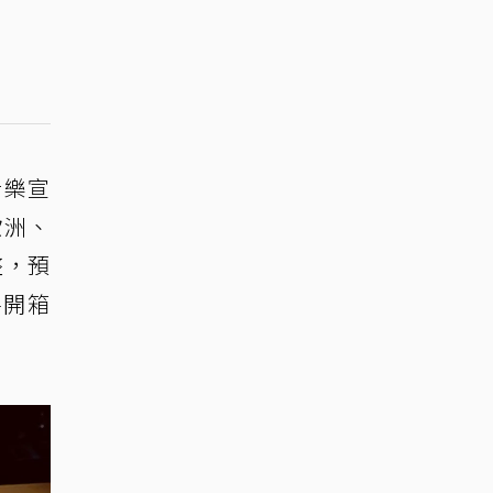
音樂宣
歐洲、
整，預
將開箱