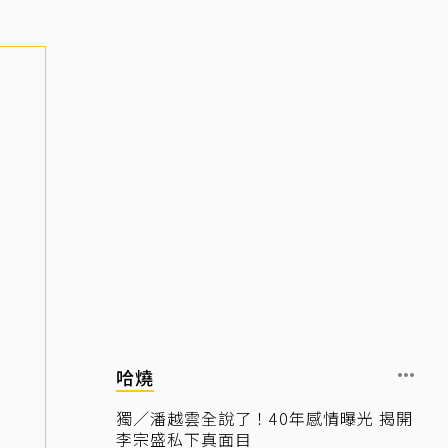
哈燒
獨／潘越雲全說了！40年感情曝光 揭開
李宗盛私下真面目