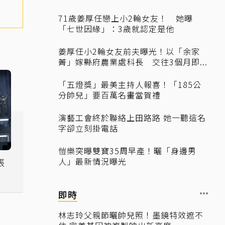
71歲姜厚任戀上小2輪女友！ 她曝
「七世因緣」：3歲就認定是他
姜厚任小2輪女友前夫曝光！以「余家
菁」嫁縣府農業處科長 交往3個月即...
「五燈獎」最美主持人報喜！「185公
分帥兒」要百萬名畫當賀禮
演藝工會終於聯絡上田路路 她一聽這名
字卻立刻掛電話
愷樂突曝雙寶35周早產！曬「身邊男
人」最新情況曝光
張
即時
林志玲父親節曬帥兒照！墨鏡特效遮不