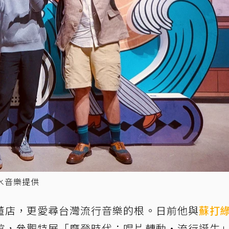
水音樂提供
董店，更愛尋台灣流行音樂的根。日前他與
蘇打
館，參觀特展「摩登時代：唱片轉動‧流行誕生