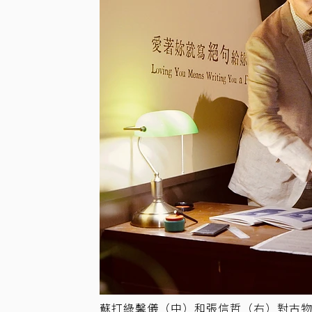
蘇打綠馨儀（中）和張信哲（右）對古