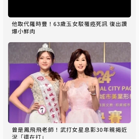
他取代羅時豐！63歲玉女駁罹癌死訊 復出讚
爆小鮮肉
曾是鳳飛飛老師！武打女星息影30年親揭近
況「還在打」