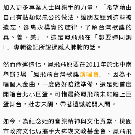
加入更多專業人士與樂手的力量，「希望藉由
自己有點類似愚公的做法，讓朋友聽到這些被
遺忘，卻雋永樸實的旋律，了解台灣歌謠的
真、善、美」，這是鳳飛飛在「想要彈同調
II」專輯後記所說過感人肺腑的話。
然而命運造化，鳳飛飛原要在2011年於北中南
舉辦3場「鳳飛飛台灣歌謠
演唱會
」，因為不
唱個人金曲，一度做好賠錢準備，還是她首度
開箱台北小巨蛋。可惜最終鳳飛飛未能踏上巨
蛋舞台，壯志未酬，帶著遺憾離開人間。
如今，為紀念她的音樂精神與文化貢獻，桃園
市政府文化局攜手大嵙崁文教基金會、鳳飛飛