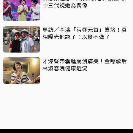
中三代視她為偶像
專訪／李濤「污辱元首」遭堵！真
相曝光他認了：以後不做了
才爆聲帶囊腫崩潰痛哭！金嗓歌后
林淑容洩健康近況