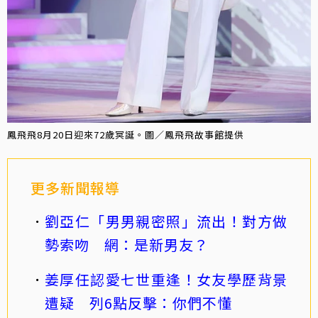
鳳飛飛8月20日迎來72歲冥誕。圖／鳳飛飛故事館提供
更多新聞報導
劉亞仁「男男親密照」流出！對方做
勢索吻 網：是新男友？
姜厚任認愛七世重逢！女友學歷背景
遭疑 列6點反擊：你們不懂