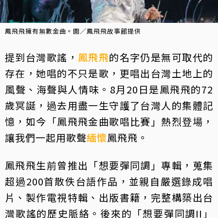
鳳飛飛擁有無數金曲。圖／鳳飛飛故事館提供
提到台灣歌謠，
鳳飛飛
的名字仍是無可取代的
存在，她唱的不只是歌，更唱出台灣土地上的
風聲、海聲與人情味。8月20日是鳳飛飛的72
歲冥誕，過去用盡一生守護了台灣人的集體記
憶，如今「鳳飛飛金曲歌唱比賽」熱烈登場，
讓我們一起用歌聲
緬懷
鳳飛飛。
鳳飛飛生前曾推出「想要彈同調」專輯，蒐集
超過200首散佚台語作品，並親自嚴選錄成唱
片、製作電視特輯、出版書籍，完整構築出台
灣歌謠的歷史脈絡。後來的「想要彈同調II」