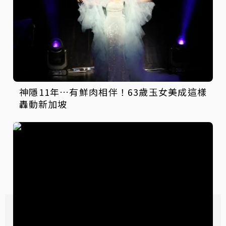
神隱11年…有鮮肉相伴！63歲玉女美成這樣
轟動新加坡