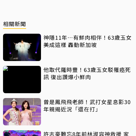
相關新聞
神隱11年…有鮮肉相伴！63歲玉女
美成這樣 轟動新加坡
他取代羅時豐！63歲玉女駁罹癌死
訊 復出讚爆小鮮肉
曾是鳳飛飛老師！武打女星息影30
年親揭近況「還在打」
許志豪難忘8年前林淑容神救援 家