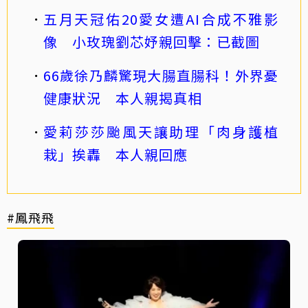
五月天冠佑20愛女遭AI合成不雅影
像 小玫瑰劉芯妤親回擊：已截圖
66歲徐乃麟驚現大腸直腸科！外界憂
健康狀況 本人親揭真相
愛莉莎莎颱風天讓助理「肉身護植
栽」挨轟 本人親回應
#鳳飛飛