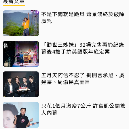
最新文章
不是下雨就是颱風 蕭景鴻終於破除
魔咒
「勸世三姊妹」32場完售再締紀錄
幕後4推手拚英語版年底定案
五月天阿信不忍了 揭開言承旭、吳
建豪、周渝民真面目
只花1個月激瘦7公斤 許富凱公開驚
人內幕